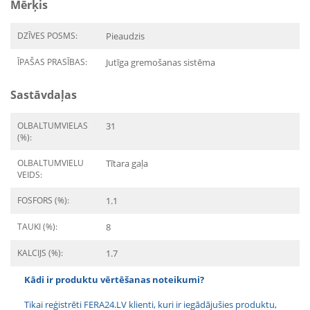
Mērķis
DZĪVES POSMS:
Pieaudzis
ĪPAŠAS PRASĪBAS:
Jutīga gremošanas sistēma
Sastāvdaļas
OLBALTUMVIELAS
31
(%):
OLBALTUMVIELU
Tītara gaļa
VEIDS:
FOSFORS (%):
1.1
TAUKI (%):
8
KALCIJS (%):
1.7
Kādi ir produktu vērtēšanas noteikumi?
Tikai reģistrēti FERA24.LV klienti, kuri ir iegādājušies produktu,