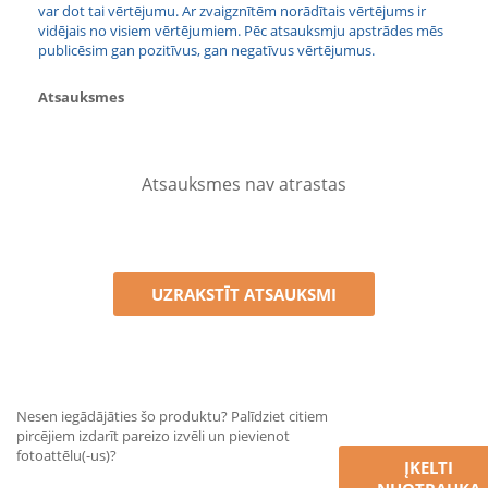
var dot tai vērtējumu. Ar zvaigznītēm norādītais vērtējums ir
vidējais no visiem vērtējumiem. Pēc atsauksmju apstrādes mēs
publicēsim gan pozitīvus, gan negatīvus vērtējumus.
Atsauksmes
Atsauksmes nav atrastas
UZRAKSTĪT ATSAUKSMI
Nesen iegādājāties šo produktu? Palīdziet citiem
pircējiem izdarīt pareizo izvēli un pievienot
fotoattēlu(-us)?
ĮKELTI