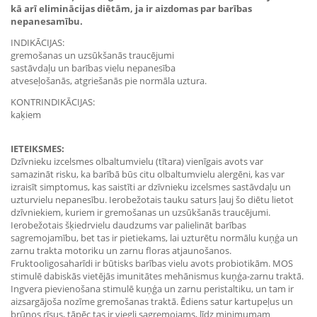
kā arī eliminācijas diētām, ja ir aizdomas par barības
nepanesamību.
INDIKĀCIJAS:
gremošanas un uzsūkšanās traucējumi
sastāvdaļu un barības vielu nepanesība
atveseļošanās, atgriešanās pie normāla uztura.
KONTRINDIKĀCIJAS:
kaķiem
IETEIKSMES:
Dzīvnieku izcelsmes olbaltumvielu (tītara) vienīgais avots var
samazināt risku, ka barībā būs citu olbaltumvielu alergēni, kas var
izraisīt simptomus, kas saistīti ar dzīvnieku izcelsmes sastāvdaļu un
uzturvielu nepanesību. Ierobežotais tauku saturs ļauj šo diētu lietot
dzīvniekiem, kuriem ir gremošanas un uzsūkšanās traucējumi.
Ierobežotais šķiedrvielu daudzums var palielināt barības
sagremojamību, bet tas ir pietiekams, lai uzturētu normālu kuņģa un
zarnu trakta motoriku un zarnu floras atjaunošanos.
Fruktooligosaharīdi ir būtisks barības vielu avots probiotikām. MOS
stimulē dabiskās vietējās imunitātes mehānismus kuņģa-zarnu traktā.
Ingvera pievienošana stimulē kuņģa un zarnu peristaltiku, un tam ir
aizsargājoša nozīme gremošanas traktā. Ēdiens satur kartupeļus un
brūnos rīsus, tāpēc tas ir viegli sagremojams, līdz minimumam