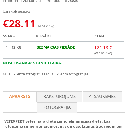
Producent:
Produkta ID:
74024
VETEXPERT
Uzrakstīt atsauksmi
€
28.11
(14.06 € / kg)
SVARS
PIEGĀDE
CENA
12 KG
BEZMAKSAS PIEGĀDE
121.13 €
(€
10.09
/ KG)
NOSŪTĪŠANA 48 STUNDU LAIKĀ.
Mūsu klienta fotogrāfijas
Mūsu klienta fotogrāfijas
APRAKSTS
RAKSTUROJUMS
ATSAUKSMES
FOTOGRĀFIJA
VETEXPERT veterinārā diēta zarnu eliminācijas diēta, kas
ieteicama suņiem ar gremošanas un uzsūkšanās traucējumiem,