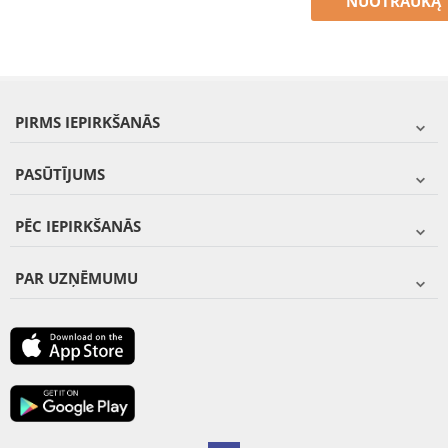
NUOTRAUKĄ
PIRMS IEPIRKŠANĀS
PASŪTĪJUMS
PĒC IEPIRKŠANĀS
PAR UZŅĒMUMU