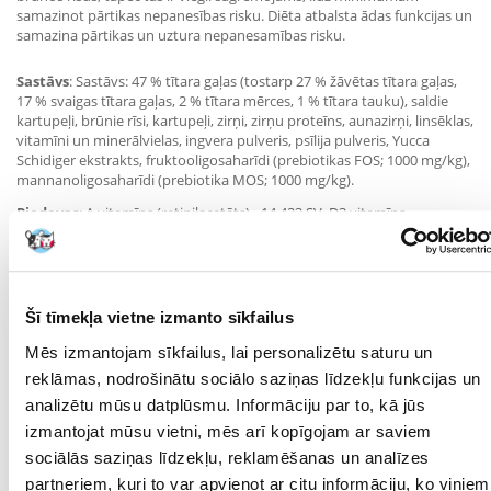
samazinot pārtikas nepanesības risku. Diēta atbalsta ādas funkcijas un
samazina pārtikas un uztura nepanesamības risku.
Sastāvs
: Sastāvs: 47 % tītara gaļas (tostarp 27 % žāvētas tītara gaļas,
17 % svaigas tītara gaļas, 2 % tītara mērces, 1 % tītara tauku), saldie
kartupeļi, brūnie rīsi, kartupeļi, zirņi, zirņu proteīns, aunazirņi, linsēklas,
vitamīni un minerālvielas, ingvera pulveris, psīlija pulveris, Yucca
Schidiger ekstrakts, fruktooligosaharīdi (prebiotikas FOS; 1000 mg/kg),
mannanoligosaharīdi (prebiotika MOS; 1000 mg/kg).
Piedevas
: A vitamīns (retinilacetāts) - 14 423 SV, D3 vitamīns
(holekalciferols) - 2160 SV, E vitamīns (alfa-tokoferola acetāts) - 95 mg,
cinka sulfāta monohidrāts - 133 mg, mangāna sulfāta monohidrāts -
105 mg, dzelzs sulfāta monohidrāts - 160 mg, vara sulfāta pentahidrāts
- 58 mg, kalcija jodāts bezūdens - 1,57 mg, nātrija selenīts - 0,64 mg.
Satur ES apstiprinātu antioksidantu.
Šī tīmekļa vietne izmanto sīkfailus
Analītiskās sastāvdaļas/galaprodukts:
Mēs izmantojam sīkfailus, lai personalizētu saturu un
Kopproteīns: Kopproteīns: 31%, koptaukskābes: 8%, jēlšķiedra: 8 %,
reklāmas, nodrošinātu sociālo saziņas līdzekļu funkcijas un
šķiedrvielas: 1,5 %: 2%, koppelni: 9%, mitrums: 8%; omega-6
taukskābes: 1,7%, omega-3 taukskābes: 0,3%: Kalcijs: 1.7%;
analizētu mūsu datplūsmu. Informāciju par to, kā jūs
Phosphorus: 1,1%; kālijs: 0,085%; nātrijs: 0,23%; fosfors: 1,1%; kālijs:
izmantojat mūsu vietni, mēs arī kopīgojam ar saviem
0,085%; nātrijs: 0,23%.
sociālās saziņas līdzekļu, reklamēšanas un analīzes
Metaboliskā enerģija:
partneriem, kuri to var apvienot ar citu informāciju, ko viņiem