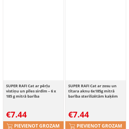
SUPER RAFI Cat ar pērļu
SUPER RAFI Cat ar zosu un
vistiņu un pīles sirdīm – 6 x
tītara aknu 6x185g mitrā
185 g mitrā barība
barība sterilizētām kaķēm
sterilizētām kaķēm
€
7.44
€
7.44
PIEVIENOT GROZAM
PIEVIENOT GROZAM