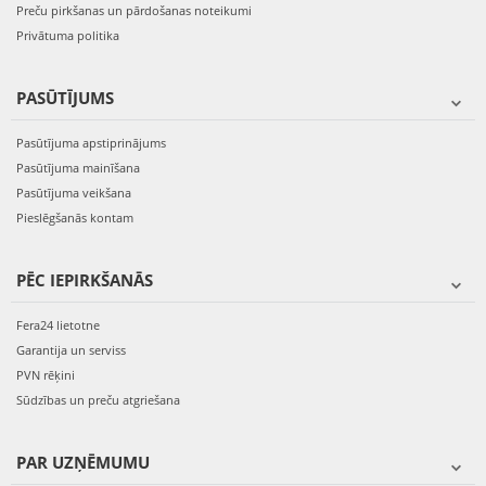
Preču pirkšanas un pārdošanas noteikumi
Privātuma politika
PASŪTĪJUMS
Pasūtījuma apstiprinājums
Pasūtījuma mainīšana
Pasūtījuma veikšana
Pieslēgšanās kontam
PĒC IEPIRKŠANĀS
Fera24 lietotne
Garantija un serviss
PVN rēķini
Sūdzības un preču atgriešana
PAR UZŅĒMUMU