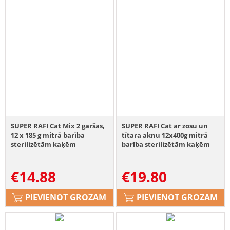
SUPER RAFI Cat Mix 2 garšas,
SUPER RAFI Cat ar zosu un
12 x 185 g mitrā barība
tītara aknu 12x400g mitrā
sterilizētām kaķēm
barība sterilizētām kaķēm
€
14.88
€
19.80
PIEVIENOT GROZAM
PIEVIENOT GROZAM