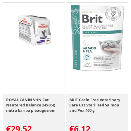
ROYAL CANIN VHN Cat
BRIT Grain Free Veterinary
Neutered Balance 24x85g
Care Cat Sterilised Salmon
mitrā barība pieaugušiem
and Pea 400 g
kaķiem ar tieksmi uz lieko
svaru pēc sterilizācijas līdz 7
€
29.52
€
6.12
gadu vecumam.