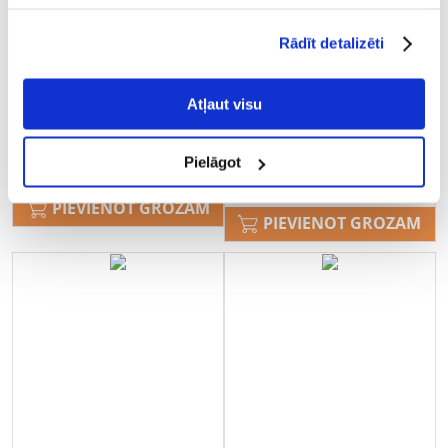
Rādīt detalizēti
SUPER RAFI Cat Mix 2 garšas,
SUPER RAFI Cat ar perlicu un
6 x 185 g mitrā barība
pīles sirdīm 185g mitrā
Atļaut visu
sterilizētām kaķēm
barība sterilizētiem kaķiem
€
7.44
€
1.25
Pielāgot
(6.58 € / kg)
PIEVIENOT GROZAM
PIEVIENOT GROZAM