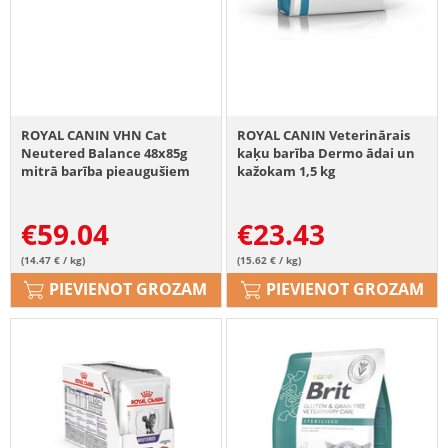
ROYAL CANIN VHN Cat
ROYAL CANIN Veterinārais
Neutered Balance 48x85g
kaķu barība Dermo ādai un
mitrā barība pieaugušiem
kažokam 1,5 kg
kaķiem ar lieko svaru, pēc
sterilizācijas līdz 7 gadiem
€
59.04
€
23.43
(14.47 € / kg)
(15.62 € / kg)
PIEVIENOT GROZAM
PIEVIENOT GROZAM