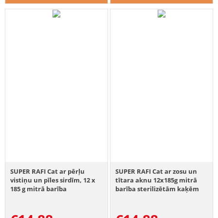
SUPER RAFI Cat ar pērļu
SUPER RAFI Cat ar zosu un
vistiņu un pīles sirdīm, 12 x
tītara aknu 12x185g mitrā
185 g mitrā barība
barība sterilizētām kaķēm
sterilizētām kaķēm