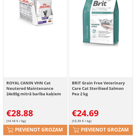
ROYAL CANIN VHN Cat
BRIT Grain Free Veterinary
Neutered Maintenance
Care Cat Sterilised Salmon
24x85g mitrā barība kaķiem
Pea 2 kg
pēc sterilizācijas līdz 7
gadiem
€
28.88
€
24.69
(14.16 € / kg)
(12.35 € / kg)
PIEVIENOT GROZAM
PIEVIENOT GROZAM