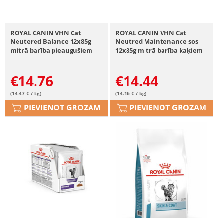
ROYAL CANIN VHN Cat
ROYAL CANIN VHN Cat
Neutered Balance 12x85g
Neutred Maintenance sos
mitrā barība pieaugušiem
12x85g mitrā barība kaķiem
kaķiem ar noslieci uz lieko
no sterilizācijas brīža līdz 7
svaru pēc sterilizācijas
gadu vecumam
€
14.76
€
14.44
(14.47 € / kg)
(14.16 € / kg)
PIEVIENOT GROZAM
PIEVIENOT GROZAM