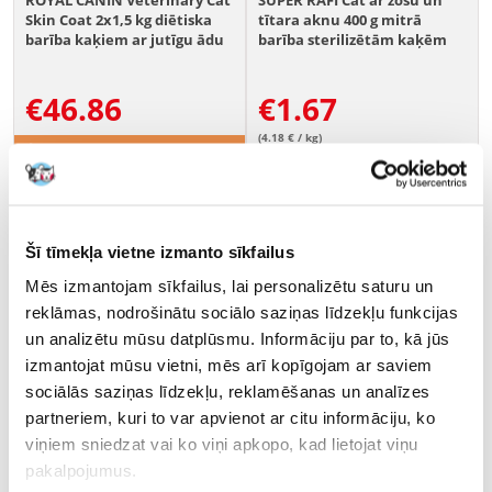
ROYAL CANIN Veterinary Cat
SUPER RAFI Cat ar zosu un
Skin Coat 2x1,5 kg diētiska
tītara aknu 400 g mitrā
barība kaķiem ar jutīgu ādu
barība sterilizētām kaķēm
€
46.86
€
1.67
(4.18 € / kg)
PIEVIENOT GROZAM
PIEVIENOT GROZAM
Šī tīmekļa vietne izmanto sīkfailus
Mēs izmantojam sīkfailus, lai personalizētu saturu un
reklāmas, nodrošinātu sociālo saziņas līdzekļu funkcijas
un analizētu mūsu datplūsmu. Informāciju par to, kā jūs
izmantojat mūsu vietni, mēs arī kopīgojam ar saviem
sociālās saziņas līdzekļu, reklamēšanas un analīzes
partneriem, kuri to var apvienot ar citu informāciju, ko
viņiem sniedzat vai ko viņi apkopo, kad lietojat viņu
pakalpojumus.