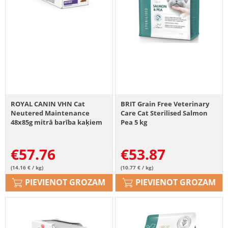
ROYAL CANIN VHN Cat
BRIT Grain Free Veterinary
Neutered Maintenance
Care Cat Sterilised Salmon
48x85g mitrā barība kaķiem
Pea 5 kg
pēc sterilizācijas līdz 7
gadiem
€
57.76
€
53.87
(14.16 € / kg)
(10.77 € / kg)
PIEVIENOT GROZAM
PIEVIENOT GROZAM