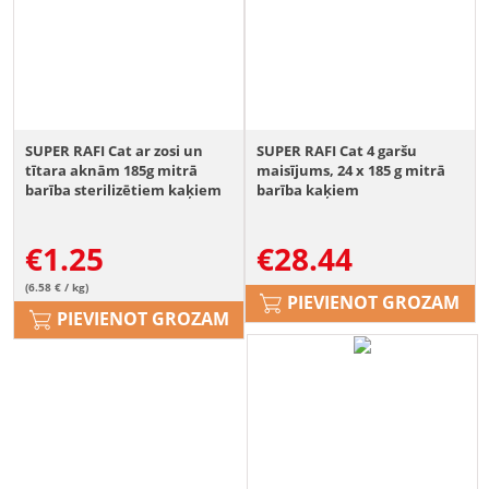
SUPER RAFI Cat ar zosi un
SUPER RAFI Cat 4 garšu
tītara aknām 185g mitrā
maisījums, 24 x 185 g mitrā
barība sterilizētiem kaķiem
barība kaķiem
€
1.25
€
28.44
(6.58 € / kg)
PIEVIENOT GROZAM
PIEVIENOT GROZAM