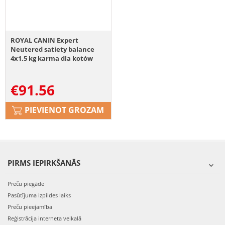
ROYAL CANIN Expert
Neutered satiety balance
4x1.5 kg karma dla kotów
sterylizowanych z tendencją
do nadwagi, od momentu
€
91.56
kastracji/sterylizacji do 7
roku życia
PIEVIENOT GROZAM
PIRMS IEPIRKŠANĀS
Preču piegāde
Pasūtījuma izpildes laiks
Preču pieejamība
Reģistrācija interneta veikalā