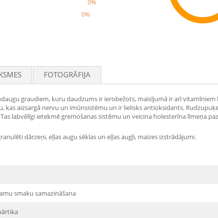
0%
0%
Rec
KSMES
FOTOGRĀFIJA
daugu graudiem, kuru daudzums ir ierobežots, maisījumā ir arī vitamīniem bag
mīnu, kas aizsargā nervu un imūnsistēmu un ir lielisks antioksidants. Rudzupu
elzi. Tas labvēlīgi ietekmē gremošanas sistēmu un veicina holesterīna līmeņa p
ranulēti dārzeņi, eļļas augu sēklas un eļļas augļi, maizes izstrādājumi.
kamu smaku samazināšana
pārtika