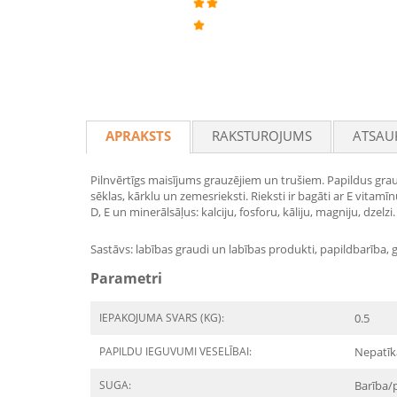
APRAKSTS
RAKSTUROJUMS
ATSAU
Pilnvērtīgs maisījums grauzējiem un trušiem. Papildus grau
sēklas, kārklu un zemesrieksti. Rieksti ir bagāti ar E vita
D, E un minerālsāļus: kalciju, fosforu, kāliju, magniju, dz
Sastāvs: labības graudi un labības produkti, papildbarība, g
Parametri
IEPAKOJUMA SVARS (KG):
0.5
PAPILDU IEGUVUMI VESELĪBAI:
Nepatī
SUGA:
Barība/