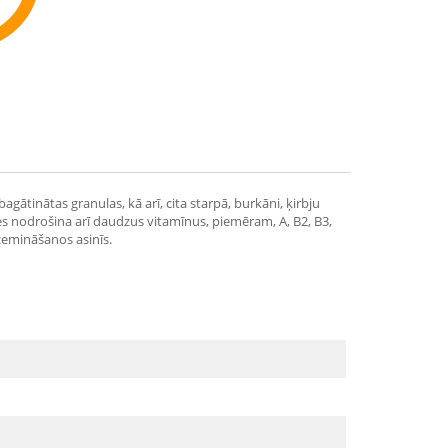
ommend
ātinātas granulas, kā arī, cita starpā, burkāni, ķirbju
ķes nodrošina arī daudzus vitamīnus, piemēram, A, B2, B3,
azemināšanos asinīs.