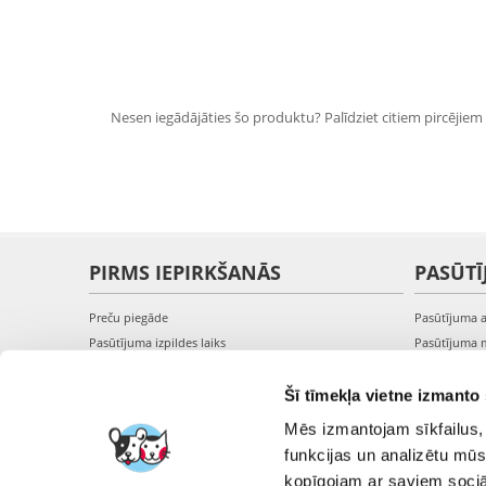
Nesen iegādājāties šo produktu? Palīdziet citiem pircējiem i
PIRMS IEPIRKŠANĀS
PASŪTĪ
Preču piegāde
Pasūtījuma 
Pasūtījuma izpildes laiks
Pasūtījuma 
Preču pieejamība
Pasūtījuma 
Reģistrācija interneta veikalā
Pieslēgšanā
Šī tīmekļa vietne izmanto 
Preču pirkšanas un pārdošanas noteikumi
Mēs izmantojam sīkfailus, 
Privātuma politika
funkcijas un analizētu mūs
kopīgojam ar saviem sociāl