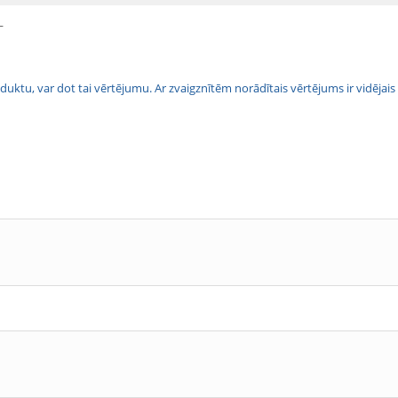
L
 produktu, var dot tai vērtējumu. Ar zvaigznītēm norādītais vērtējums ir vidē