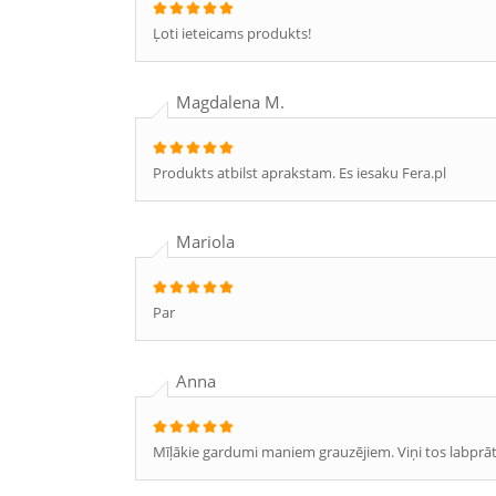
Ļoti ieteicams produkts!
Magdalena M.
Produkts atbilst aprakstam. Es iesaku Fera.pl
Mariola
Par
Anna
Mīļākie gardumi maniem grauzējiem. Viņi tos labprāt 