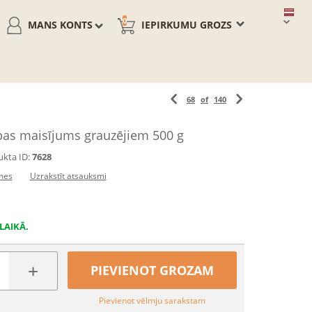
0
MANS KONTS
IEPIRKUMU GROZS
68
of
140
ības maisījums grauzējiem 500 g
kta ID:
7628
mes
Uzrakstīt atsauksmi
LAIKĀ.
+
PIEVIENOT GROZAM
Pievienot vēlmju sarakstam