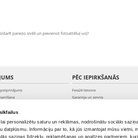
zdarīt pareizo izvēli un pievienot fotoattēlu(-us)?
JUMS
PĒC IEPIRKŠANĀS
apstiprinājums
Fera24 lietotne
mainīšana
Garantija un serviss
veikšana
PVN rēķini
s kontam
Sūdzības un preču atgriešana
sīkfailus
lai personalizētu saturu un reklāmas, nodrošinātu sociālo saziņa
u datplūsmu. Informāciju par to, kā jūs izmantojat mūsu vietni, 
ās saziņas līdzekļu, reklamēšanas un analīzes partneriem, kuri