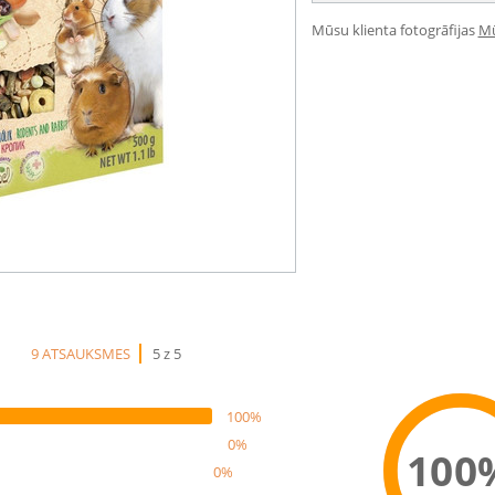
Mūsu klienta fotogrāfijas
Mū
9 ATSAUKSMES
5 z 5
100%
0%
100
0%