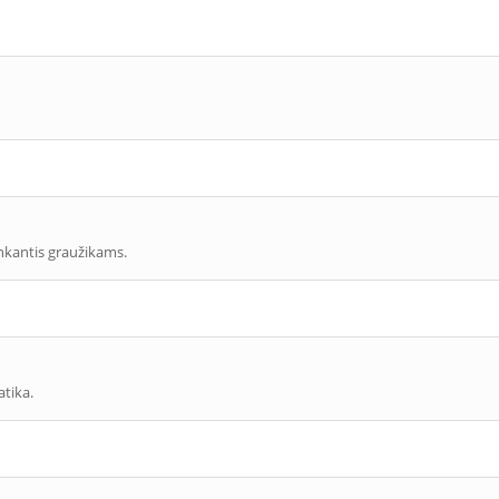
inkantis graužikams.
atika.