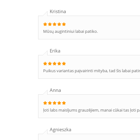
Kristina
Mūsų augintiniui labai patiko.
Erika
Puikus variantas paįvairinti mityba, tad šis labai pat
Anna
ļoti labs maisījums grauzējiem, manai cūkai tas ļoti p
Agnieszka