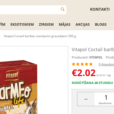
KONTAKTI
VĪM
EKSOTISKIEM
ZIRGIEM
MĀJAS
AKCIJAS
BLOGS
Vitapol Coctail barības maisījums grauzējiem 500 g
Vitapol Coctail bar
Producent:
Produ
VITAPOL
9 Atsauks
€
2.02
(4.04 € / kg)
NOSŪTĪŠANA 48 STUNDU 
−
Daudzums: