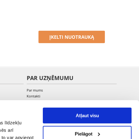
ĮKELTI NUOTRAUKĄ
PAR UZŅĒMUMU
Par mums
Kontakti
Atļaut visu
s līdzekļu
mēs arī
Pielāgot
 to var apvienot