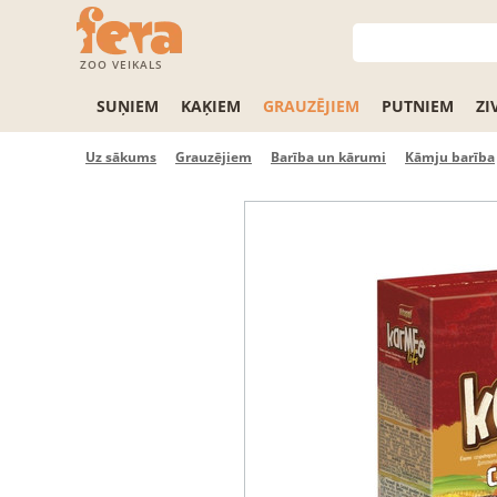
ZOO VEIKALS
SUŅIEM
KAĶIEM
GRAUZĒJIEM
PUTNIEM
ZI
Uz sākums
Grauzējiem
Barība un kārumi
Kāmju barība