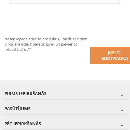
Nesen iegādājāties šo produktu? Palīdziet citiem
pircējiem izdarīt pareizo izvēli un pievienot
fotoattēlu(-us)?
ĮKELTI
NUOTRAUKĄ
PIRMS IEPIRKŠANĀS
PASŪTĪJUMS
PĒC IEPIRKŠANĀS