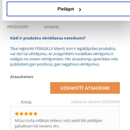
PAPILDU IEGUVUMI
Vitamīnu piegāde
VESELĪBAI:
Pielāgot
SUGA:
PRODUCENT:
VITAPOL
Kādi ir produktu vērtēšanas noteikumi?
Tikai reģistrēti FERA24.LV klienti, kuri ir iegādājušies produktu,
var dot tai vērtējumu. Ar zvaigznītēm norādītais vērtējums ir
vidējais no visiem vērtējumiem. Pēc atsauksmju apstrādes mēs
publicēsim gan pozitīvus, gan negatīvus vērtējumus.
Atsauksmes
UZRAKSTĪT ATSAUKSMI
Anna
izdošanas datums 2020/06/09
Mūsu truša mīļākais ēdiens, viņš apēd līdz pēdējam
gabaliņam kā neviens cits.