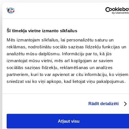
Recommend
APRAKSTS
RAKSTUROJUMS
ATSAUKSMES
FOTOGRĀFIJA
Šī tīmekļa vietne izmanto sīkfailus
Pilnvērtīgs maisījums grauzējiem un trušiem. Papildus graudaugu
Mēs izmantojam sīkfailus, lai personalizētu saturu un
graudiem, kuru daudzums ir ierobežots, maisījumā ir arī vitamīniem
reklāmas, nodrošinātu sociālo saziņas līdzekļu funkcijas un
bagātinātas granulas, kā arī, cita starpā, burkāni, ķirbju sēklas, kārklu
un zemesrieksti. Rieksti ir bagāti ar E vitamīnu, kas aizsargā nervu un
analizētu mūsu datplūsmu. Informāciju par to, kā jūs
imūnsistēmu un ir lielisks antioksidants. Rudzupuķes nodrošina arī
izmantojat mūsu vietni, mēs arī kopīgojam ar saviem
daudzus vitamīnus, piemēram, A, B2, B3, D, E un minerālsāļus: kalciju,
sociālās saziņas līdzekļu, reklamēšanas un analīzes
fosforu, kāliju, magniju, dzelzi. Tas labvēlīgi ietekmē gremošanas
sistēmu un veicina holesterīna līmeņa pazemināšanos asinīs.
partneriem, kuri to var apvienot ar citu informāciju, ko viņiem
sniedzat vai ko viņi apkopo, kad lietojat viņu pakalpojumus.
Sastāvs: labības graudi un labības produkti, papildbarība, granulēti
dārzeņi, eļļas augu sēklas un eļļas augļi, maizes izstrādājumi.
Parametri
Rādīt detalizēti
IEPAKOJUMA SVARS
1.9
(KG):
Atļaut visu