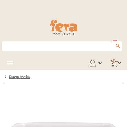
ZOO VEIKALS
0
Kāmju barība