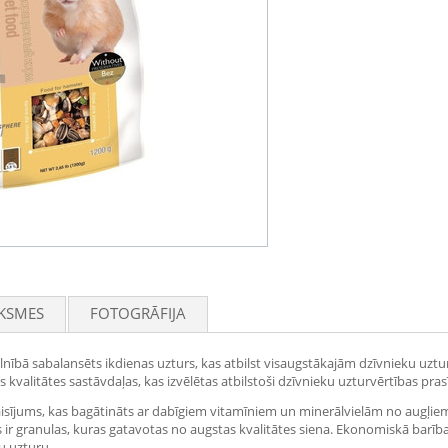
KSMES
FOTOGRĀFIJA
ībā sabalansēts ikdienas uzturs, kas atbilst visaugstākajām dzīvnieku uzturv
valitātes sastāvdaļas, kas izvēlētas atbilstoši dzīvnieku uzturvērtības pra
sījums, kas bagātināts ar dabīgiem vitamīniem un minerālvielām no augļi
s ir granulas, kuras gatavotas no augstas kvalitātes siena. Ekonomiskā barība
u uzturu.