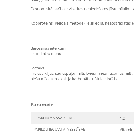
Ekonomiskā barība ir viss, kas nepieciešams jūsu mīlulim,
Kopproteīns (Kjeldāla metode), jēlšķiedra, neapstrādātas eļ
.
Barošanas ieteikumi:
lietot katru dienu
Sastāvs
: kviešu klijas, saulespuķu milti, kvieši, mieži, lucernas mi
biešu mīkstums, kalcija karbonāts, nātrija hlorīds
Parametri
IEPAKOJUMA SVARS (KG):
1.2
PAPILDU IEGUVUMI VESELĪBAI:
Vitamīn