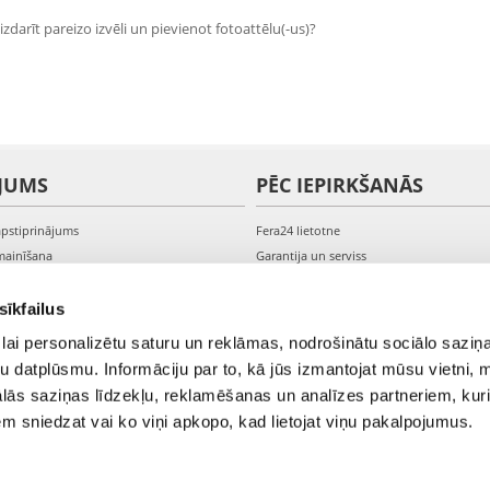
zdarīt pareizo izvēli un pievienot fotoattēlu(-us)?
JUMS
PĒC IEPIRKŠANĀS
apstiprinājums
Fera24 lietotne
mainīšana
Garantija un serviss
veikšana
PVN rēķini
s kontam
Sūdzības un preču atgriešana
sīkfailus
lai personalizētu saturu un reklāmas, nodrošinātu sociālo saziņa
u datplūsmu. Informāciju par to, kā jūs izmantojat mūsu vietni, 
ās saziņas līdzekļu, reklamēšanas un analīzes partneriem, kuri
iem sniedzat vai ko viņi apkopo, kad lietojat viņu pakalpojumus.
© 2021-2026 FERA24.LV.