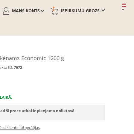
0
MANS KONTS
IEPIRKUMU GROZS
urkėnams Economic 1200 g
kta ID:
7672
LAIKĀ.
ad šī prece atkal ir pieejama noliktavā.
su klienta fotogrāfijas