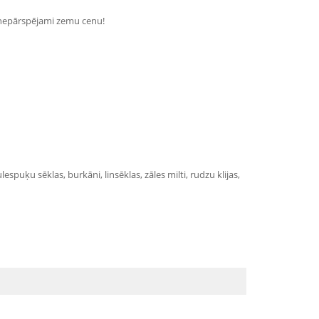
r nepārspējami zemu cenu!
espuķu sēklas, burkāni, linsēklas, zāles milti, rudzu klijas,