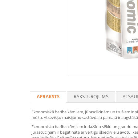
APRAKSTS
RAKSTUROJUMS
ATSAU
Ekonomiskā barība kāmjiem, jūrascūciņām un trušiem ir piln
mūžu. Atsevišķu maisījumu sastāvdaļu pamatā ir augstākās k
Ekonomiska barība kāmjiem ir dažādu sēklu un graudu mai
jūrascūciņām ir bagātināta ar vērtīgu šķiedrvielu avotu, ka
paaugstinātu C vitamīna saturu, kas nodrošina sabalansēt