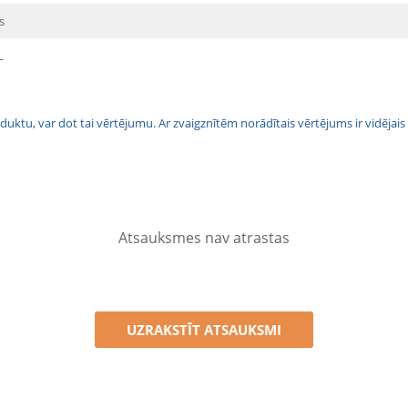
s
L
 produktu, var dot tai vērtējumu. Ar zvaigznītēm norādītais vērtējums ir vidē
Atsauksmes nav atrastas
UZRAKSTĪT ATSAUKSMI