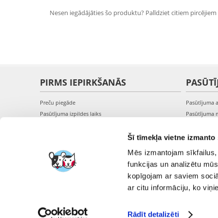
Nesen iegādājāties šo produktu? Palīdziet citiem pircējiem i
PIRMS IEPIRKŠANĀS
PASŪTĪ
Preču piegāde
Pasūtījuma 
Pasūtījuma izpildes laiks
Pasūtījuma 
Preču pieejamība
Pasūtījuma 
Reģistrācija interneta veikalā
Pieslēgšanā
Šī tīmekļa vietne izmanto 
Preču pirkšanas un pārdošanas noteikumi
Mēs izmantojam sīkfailus, 
Privātuma politika
funkcijas un analizētu mūs
kopīgojam ar saviem sociāl
ar citu informāciju, ko viņ
Rādīt detalizēti