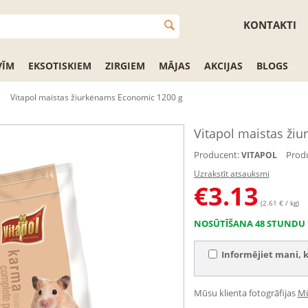
KONTAKTI
VĪM
EKSOTISKIEM
ZIRGIEM
MĀJAS
AKCIJAS
BLOGS
Vitapol maistas žiurkėnams Economic 1200 g
Vitapol maistas ži
Producent:
Produ
VITAPOL
Uzrakstīt atsauksmi
€
3.13
(2.61 € / kg)
NOSŪTĪŠANA 48 STUNDU 
Informējiet mani, k
Mūsu klienta fotogrāfijas
Mū