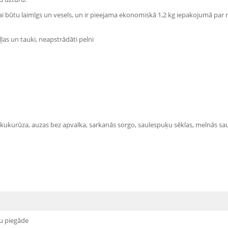
 lai būtu laimīgs un vesels, un ir pieejama ekonomiskā 1,2 kg iepakojumā pa
ļas un tauki, neapstrādāti pelni
lti, kukurūza, auzas bez apvalka, sarkanās sorgo, saulespuķu sēklas, melnās saul
u piegāde