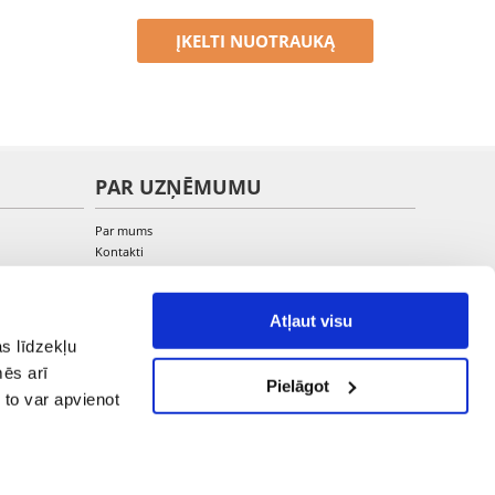
ĮKELTI NUOTRAUKĄ
PAR UZŅĒMUMU
Par mums
Kontakti
Atļaut visu
s līdzekļu
mēs arī
Pielāgot
 to var apvienot