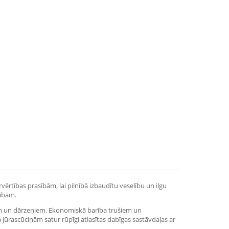
ērtības prasībām, lai pilnībā izbaudītu veselību un ilgu
sībām.
em un dārzeņiem. Ekonomiskā barība trušiem un
 jūrascūciņām satur rūpīgi atlasītas dabīgas sastāvdaļas ar