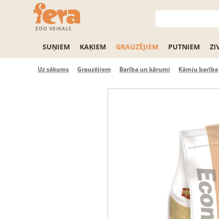
ZOO VEIKALS
SUŅIEM
KAĶIEM
GRAUZĒJIEM
PUTNIEM
ZI
Uz sākums
Grauzējiem
Barība un kārumi
Kāmju barība