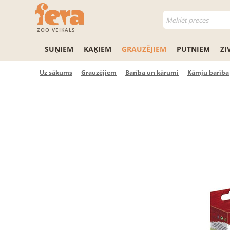
ZOO VEIKALS
SUŅIEM
KAĶIEM
GRAUZĒJIEM
PUTNIEM
ZI
Uz sākums
Grauzējiem
Barība un kārumi
Kāmju barība