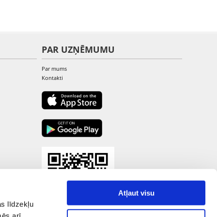
PAR UZŅĒMUMU
Par mums
Kontakti
Atļaut visu
s līdzekļu
mēs arī