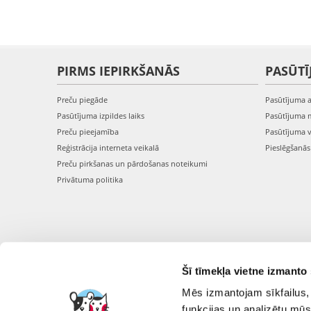
PIRMS IEPIRKŠANĀS
PASŪTĪ
Preču piegāde
Pasūtījuma 
Pasūtījuma izpildes laiks
Pasūtījuma 
Preču pieejamība
Pasūtījuma 
Reģistrācija interneta veikalā
Pieslēgšanā
Preču pirkšanas un pārdošanas noteikumi
Privātuma politika
Šī tīmekļa vietne izmanto 
Mēs izmantojam sīkfailus, 
funkcijas un analizētu mūs