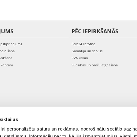
JUMS
PĒC IEPIRKŠANĀS
apstiprinājums
Fera24 lietotne
mainīšana
Garantija un serviss
veikšana
PVN rēķini
s kontam
Sūdzības un preču atgriešana
sīkfailus
lai personalizētu saturu un reklāmas, nodrošinātu sociālo saziņa
u datplūsmu. Informāciju par to, kā jūs izmantojat mūsu vietni, 