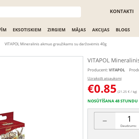
KONTAKTI
VĪM
EKSOTISKIEM
ZIRGIEM
MĀJAS
AKCIJAS
BLOGS
VITAPOL Mineralinis akmuo graužikams su daržovėmis 40g
VITAPOL Mineralini
Producent:
Produ
VITAPOL
Uzrakstīt atsauksmi
€
0.85
(21.25 € / kg)
NOSŪTĪŠANA 48 STUNDU 
−
Daudzums: