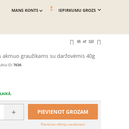
0
MANS KONTS
IEPIRKUMU GROZS
65
of
123
s akmuo graužikams su daržovėmis 40g
kta ID:
7636
LAIKĀ.
+
PIEVIENOT GROZAM
Pievienot vēlmju sarakstam