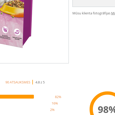
Mūsu klienta fotogrāfijas
Mū
90 ATSAUKSMES
4.8 z 5
82%
16%
98
2%