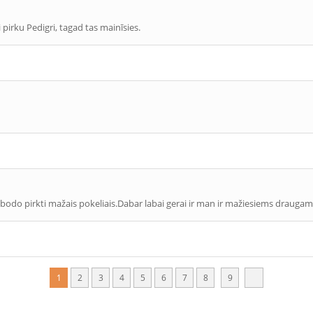
i pirku Pedigri, tagad tas mainīsies.
ibodo pirkti mažais pokeliais.Dabar labai gerai ir man ir mažiesiems draugam
1
2
3
4
5
6
7
8
9