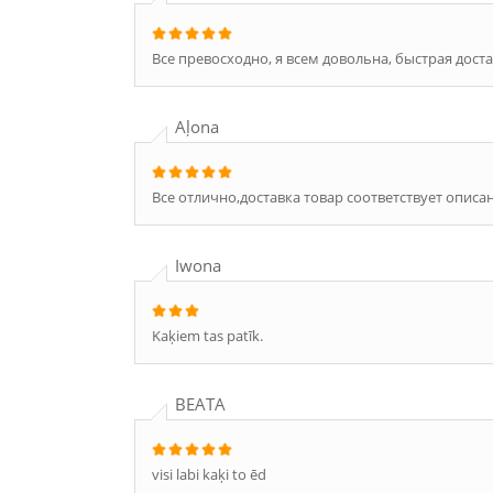
Все превосходно, я всем довольна, быстрая доста
Aļona
Все отлично,доставка товар соответствует описа
Iwona
Kaķiem tas patīk.
BEATA
visi labi kaķi to ēd