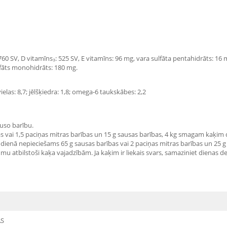
4760 SV, D vitamīns₃: 525 SV, E vitamīns: 96 mg, vara sulfāta pentahidrāts: 1
ulfāts monohidrāts: 180 mg.
elas: 8,7; jēlšķiedra: 1,8; omega-6 taukskābes: 2,2
uso barību.
vai 1,5 paciņas mitras barības un 15 g sausas barības, 4 kg smagam kaķim d
dienā nepieciešams 65 g sausas barības vai 2 paciņas mitras barības un 25 g
u atbilstoši kaķa vajadzībām. Ja kaķim ir liekais svars, samaziniet dienas d
S