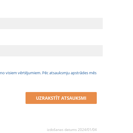
jais no visiem vērtējumiem. Pēc atsauksmju apstrādes mēs
UZRAKSTĪT ATSAUKSMI
izdošanas datums 2024/01/04