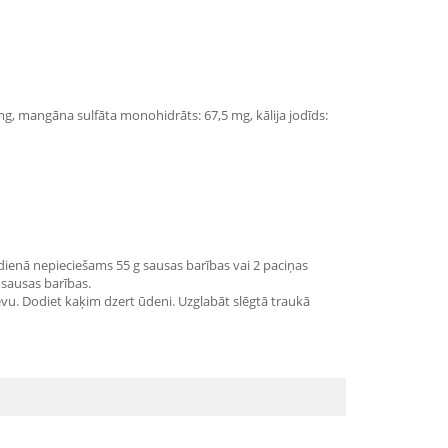
6 mg, mangāna sulfāta monohidrāts: 67,5 mg, kālija jodīds:
ienā nepieciešams 55 g sausas barības vai 2 paciņas
 sausas barības.
evu. Dodiet kaķim dzert ūdeni. Uzglabāt slēgtā traukā