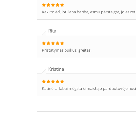
Kaķi to ēd, ļoti laba barība, esmu pārsteigta, jo es ret
Rita
Pristatymas puikus, greitas.
Kristina
Katinėliai labai mėgsta ši maistą,o parduotuvėje nus