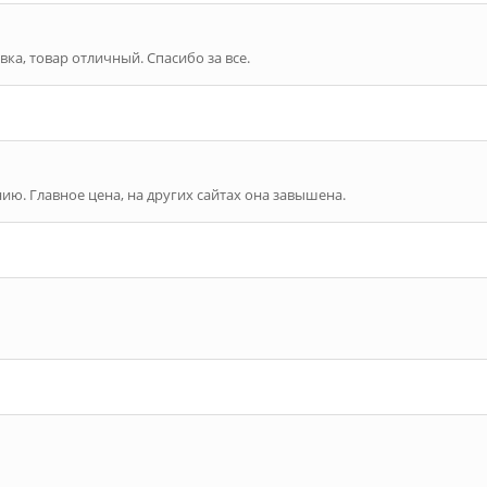
вка, товар отличный. Спасибо за все.
нию. Главное цена, на других сайтах она завышена.