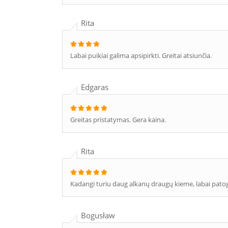
Rita
Labai puikiai galima apsipirkti. Greitai atsiunčia.
Edgaras
Greitas pristatymas. Gera kaina.
Rita
Kadangi turiu daug alkanų draugų kieme, labai patogu 
Bogusław