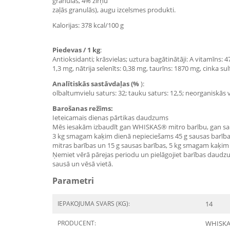
granulās, 4% zirņu
zaļās granulās), augu izcelsmes produkti.
Kalorijas: 378 kcal/100 g
Piedevas / 1 kg
:
Antioksidanti; krāsvielas; uztura bagātinātāji: A vitamīns: 
1,3 mg, nātrija selenīts: 0,38 mg, taurīns: 1870 mg, cinka s
Analītiskās sastāvdaļas (%
):
olbaltumvielu saturs: 32; tauku saturs: 12,5; neorganiskās vi
Barošanas režīms:
Ieteicamais dienas pārtikas daudzums
Mēs iesakām izbaudīt gan WHISKAS® mitro barību, gan sa
3 kg smagam kaķim dienā nepieciešams 45 g sausas barības 
mitras barības un 15 g sausas barības, 5 kg smagam kaķim 
Ņemiet vērā pārejas periodu un pielāgojiet barības daudzum
sausā un vēsā vietā.
Parametri
IEPAKOJUMA SVARS (KG):
14
PRODUCENT:
WHISKA