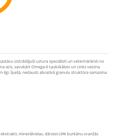
ommend
tāvu izstrādājuši uztura speciālisti un veterinārārsti no
ina acis, savukārt Omega-6 taukskābes un cinks veicina
m ilgi. Īpašā, nedaudz abrazīvā granulu struktūra samazina
u ekstrakti, minerālvielas, dārzeņi (4% burkānu oranžās