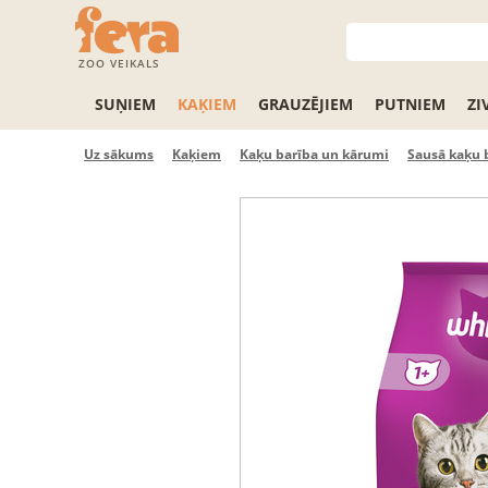
ZOO VEIKALS
SUŅIEM
KAĶIEM
GRAUZĒJIEM
PUTNIEM
ZI
Uz sākums
Kaķiem
Kaķu barība un kārumi
Sausā kaķu 