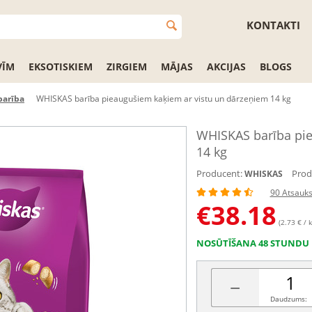
KONTAKTI
VĪM
EKSOTISKIEM
ZIRGIEM
MĀJAS
AKCIJAS
BLOGS
barība
WHISKAS barība pieaugušiem kaķiem ar vistu un dārzeņiem 14 kg
WHISKAS barība pie
14 kg
Producent:
Prod
WHISKAS
90 Atsauk
€
38.18
(2.73 € / k
NOSŪTĪŠANA 48 STUNDU 
−
Daudzums: