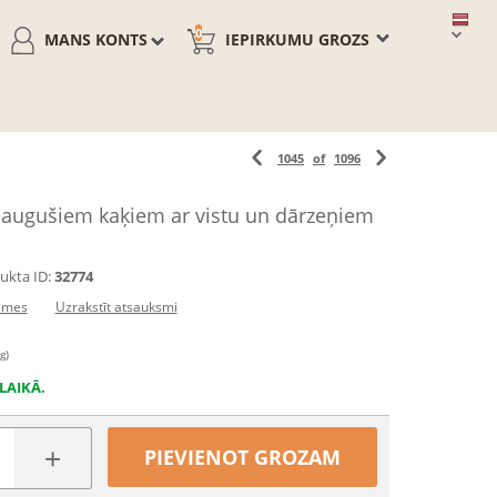
0
MANS KONTS
IEPIRKUMU GROZS
1045
of
1096
augušiem kaķiem ar vistu un dārzeņiem
ukta ID:
32774
smes
Uzrakstīt atsauksmi
g)
LAIKĀ.
+
PIEVIENOT GROZAM