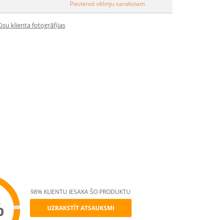
Pievienot vēlmju sarakstam
su klienta fotogrāfijas
98% KLIENTU IESAKA ŠO PRODUKTU
%
UZRAKSTĪT ATSAUKSMI