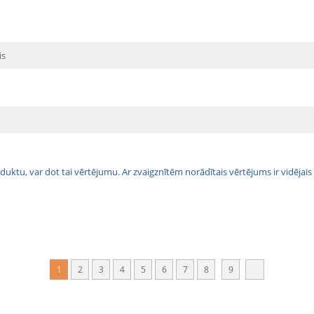
is
 produktu, var dot tai vērtējumu. Ar zvaigznītēm norādītais vērtējums ir vidē
1
2
3
4
5
6
7
8
9