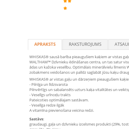
APRAKSTS
RAKSTUROJUMS
ATSAU
WHISKAS® sausā barība pieaugušiem kaķiem ar vistas gaļu un
WALTHAM™ Dzīvnieku ēdināšanas centra, un tas satur visu, 
ādas un kažoka veselību. Optimālais minerālvielu līmenis 
zobakmens veidošanos un palīdz saglabāt jūsu kaķu draug
WHISKAS® ar vistas gaļu un dārzeņiem pieaugušiem kaķi
- Pilnīga un līdzsvarota
Pilnvērtīgs un sabalansēts uzturs kaķa vitalitātes un veikt
- Veselīgs urīnceļu trakts
Pateicoties optimālajam sastāvam.
- Veselīga redze ilgāk
A vitamīna pievienošana veicina redzi.
Sastāvs
:
graudaugi, gaļa un dzīvnieku izcelsmes produkti (29%, tosta