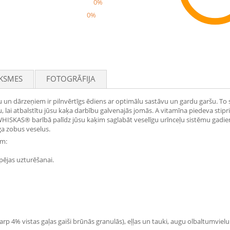
0%
0%
Rec
KSMES
FOTOGRĀFIJA
 dārzeņiem ir pilnvērtīgs ēdiens ar optimālu sastāvu un gardu garšu. To sas
lai atbalstītu jūsu kaķa darbību galvenajās jomās. A vitamīna piedeva stipr
WHISKAS® barībā palīdz jūsu kaķim saglabāt veselīgu urīnceļu sistēmu gadie
a zobus veselus.
em:
spējas uzturēšanai.
rp 4% vistas gaļas gaiši brūnās granulās), eļļas un tauki, augu olbaltumviel