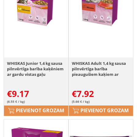
WHISKAS Junior 1,4 kg sausa
WHISKAS Adult 1,4 kg sausa
pilnvērtīga barība kaķēniem
pilnvērtīga barība
ar gardu vistas gaļu
pieaugušiem kaķiem ar
gardu liellopu gaļu
€
9.17
€
7.92
(6.55 € / kg)
(5.66 € / kg)
PIEVIENOT GROZAM
PIEVIENOT GROZAM