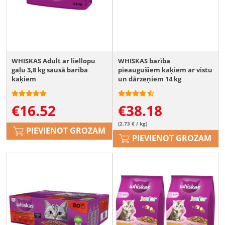
WHISKAS Adult ar liellopu
WHISKAS barība
gaļu 3,8 kg sausā barība
pieaugušiem kaķiem ar vistu
kaķiem
un dārzeņiem 14 kg
€
16.52
€
38.18
(2.73 € / kg)
PIEVIENOT GROZAM
PIEVIENOT GROZAM