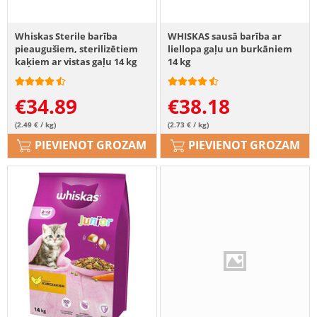
Whiskas Sterile barība
WHISKAS sausā barība ar
pieaugušiem, sterilizētiem
liellopa gaļu un burkāniem
kaķiem ar vistas gaļu 14 kg
14 kg
€
34.89
€
38.18
(2.49 € / kg)
(2.73 € / kg)
PIEVIENOT GROZAM
PIEVIENOT GROZAM