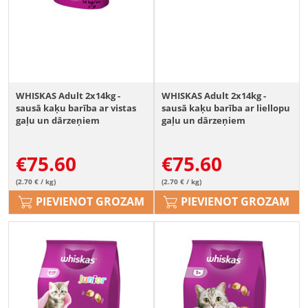
WHISKAS Adult 2x14kg -
WHISKAS Adult 2x14kg -
sausā kaķu barība ar vistas
sausā kaķu barība ar liellopu
gaļu un dārzeņiem
gaļu un dārzeņiem
€
75.60
€
75.60
(2.70 € / kg)
(2.70 € / kg)
PIEVIENOT GROZAM
PIEVIENOT GROZAM