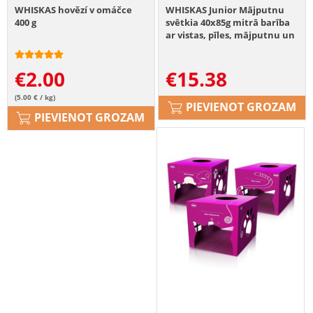
WHISKAS hovězí v omáčce
WHISKAS Junior Mājputnu
400 g
svētkia 40x85g mitrā barība
ar vistas, pīles, mājputnu un
tītara gaļu želejā kaķēniem
€
2.00
€
15.38
(5.00 € / kg)
PIEVIENOT GROZAM
PIEVIENOT GROZAM