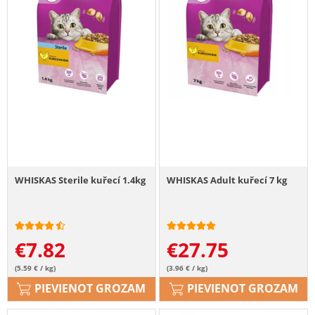
WHISKAS Sterile kuřecí 1.4kg
WHISKAS Adult kuřecí 7 kg
€
7.82
€
27.75
(5.59 € / kg)
(3.96 € / kg)
PIEVIENOT GROZAM
PIEVIENOT GROZAM