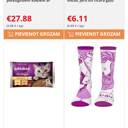
pieaugušiem kaķiem ar
vistas, jēra un tītara gaļu
gardu tunci
mērcē 12x85g
€
27.88
€
6.11
(3.98 € / kg)
(5.99 € / kg)
PIEVIENOT GROZAM
PIEVIENOT GROZAM