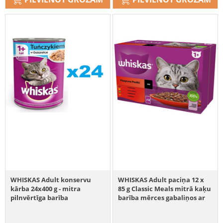
WHISKAS Adult konservu
WHISKAS Adult paciņa 12 x
kārba 24x400 g - mitra
85 g Classic Meals mitrā kaķu
pilnvērtīga barība
barība mērces gabaliņos ar
pieaugušiem kaķiem,
liellopu gaļu, vistas gaļu, jēra
gabaliņi ar tunci želejā
gaļu, mājputnu gaļu.