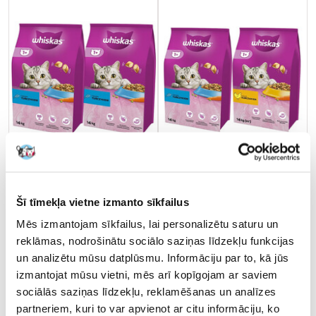
Šī tīmekļa vietne izmanto sīkfailus
Mēs izmantojam sīkfailus, lai personalizētu saturu un
WHISKAS Adult 2x14kg -
WHISKAS Adult 14kg ar vistu
reklāmas, nodrošinātu sociālo saziņas līdzekļu funkcijas
sausā kaķu barība ar tunci
un dārzeņiem + WHISKAS
un dārzeņiem
Adult 14kg ar tunci un
un analizētu mūsu datplūsmu. Informāciju par to, kā jūs
dārzeņiem
izmantojat mūsu vietni, mēs arī kopīgojam ar saviem
sociālās saziņas līdzekļu, reklamēšanas un analīzes
€
75.48
€
76.30
partneriem, kuri to var apvienot ar citu informāciju, ko