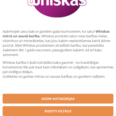
Apbrīnojiet savu kaķi ar gardiem gaļas kumosiņiem, ko satur
Whiskas
mitrā un sausā barība.
Whiskas produkti satur visas barības vielas,
vitamīnus un minerālvielas, kas jūsu kaķim nepieciešamas katrā dzīves
posmā.
Med Whiskas produktiem atradīsiet barību, kas paredzēta
kaķēniem līdz 1 gada vecumam, pieaugušiem kaķiem, kā arī kaķu
senioriem.
Whiskas barība ir īpaši izstrādāta kaķu gaumei - no kraukšķīgas
konsistences līdz pat kaut kam mīkstākam un sulīgākam, kas apmierinās
pat izvēlīgus ēdājus.
Izvēlieties no gardas mitras un sausas barības un gardiem našķiem.
SHOW KATEGORIJAS
RODYTI FILTRUS