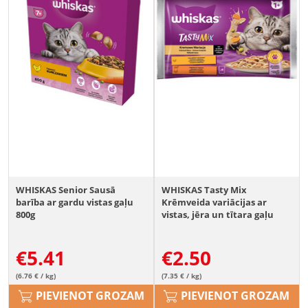
WHISKAS Senior Sausā
WHISKAS Tasty Mix
barība ar gardu vistas gaļu
Krēmveida variācijas ar
800g
vistas, jēra un tītara gaļu
mērcē 4x85g
€
5.41
€
2.50
(6.76 € / kg)
(7.35 € / kg)
PIEVIENOT GROZAM
PIEVIENOT GROZAM