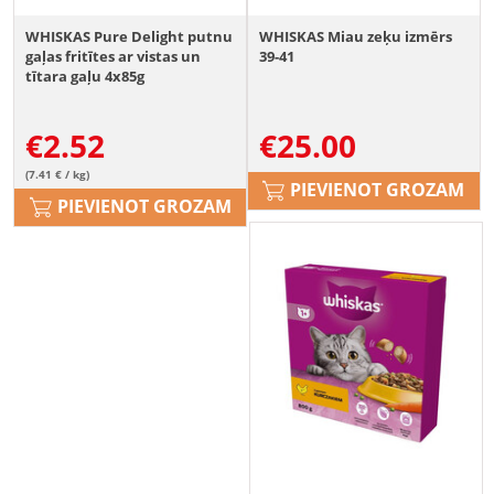
WHISKAS Pure Delight putnu
WHISKAS Miau zeķu izmērs
gaļas fritītes ar vistas un
39-41
tītara gaļu 4x85g
€
2.52
€
25.00
(7.41 € / kg)
PIEVIENOT GROZAM
PIEVIENOT GROZAM