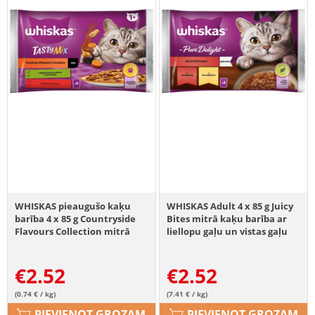
WHISKAS pieaugušo kaķu
WHISKAS Adult 4 x 85 g Juicy
barība 4 x 85 g Countryside
Bites mitrā kaķu barība ar
Flavours Collection mitrā
liellopu gaļu un vistas gaļu
kaķu barība mērces
gabaliņos ar jēra gaļu, vistu
€
2.52
€
2.52
un burkāniem, liellopu gaļu
un mājputnu gaļu.
(0.74 € / kg)
(7.41 € / kg)
PIEVIENOT GROZAM
PIEVIENOT GROZAM