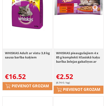
WHISKAS Adult ar vistu 3,8 kg
WHISKAS pieaugušajiem 4 x
sausa barība kaķiem
85 g komplekti Klasiskā kaķu
barība želejas gabaliņos ar
liellopu un mājputnu gaļu,
jēra gaļu un pīli.
€
16.52
€
2.52
(0.74 € / kg)
PIEVIENOT GROZAM
PIEVIENOT GROZAM