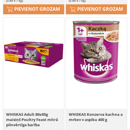
(3.80 € / kg)
(5.00 € / kg)
PIEVIENOT GROZAM
PIEVIENOT GROZAM
WHISKAS Adult 80x85g
WHISKAS Konzerva kachna a
maisiņš Poultry Feast mitrā
mrkev v aspiku 400 g
pilnvērtīga barība
pieaugušiem kaķiem želejas