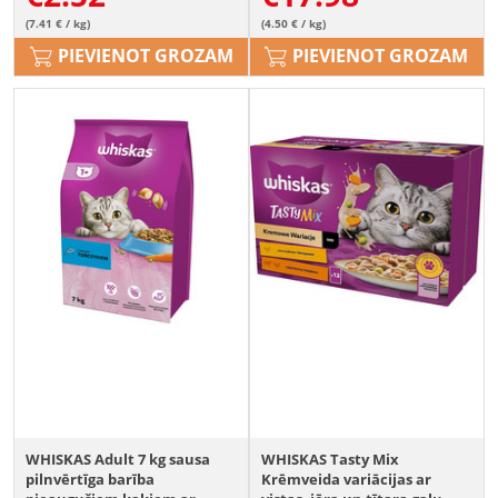
(7.41 € / kg)
(4.50 € / kg)
PIEVIENOT GROZAM
PIEVIENOT GROZAM
WHISKAS Adult 7 kg sausa
WHISKAS Tasty Mix
pilnvērtīga barība
Krēmveida variācijas ar