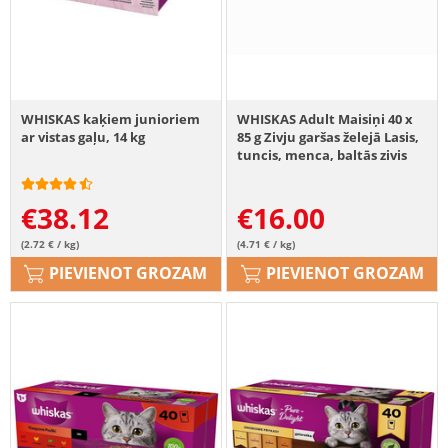
WHISKAS kaķiem junioriem
WHISKAS Adult Maisiņi 40 x
ar vistas gaļu, 14 kg
85 g Zivju garšas želejā Lasis,
tuncis, menca, baltās zivis
€
38.12
€
16.00
(2.72 € / kg)
(4.71 € / kg)
PIEVIENOT GROZAM
PIEVIENOT GROZAM