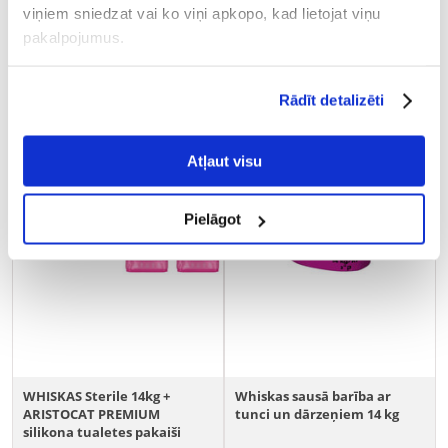
(2.70 € / kg)
(2.73 € / kg)
viņiem sniedzat vai ko viņi apkopo, kad lietojat viņu
PIEVIENOT GROZAM
PIEVIENOT GROZAM
pakalpojumus.
Rādīt detalizēti
Atļaut visu
Pielāgot
WHISKAS Sterile 14kg +
Whiskas sausā barība ar
ARISTOCAT PREMIUM
tunci un dārzeņiem 14 kg
silikona tualetes pakaiši