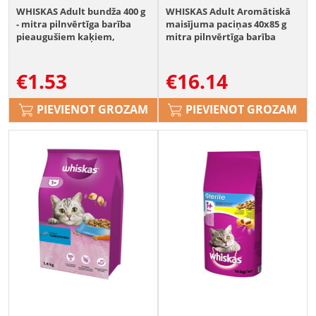
WHISKAS Adult bundža 400 g
WHISKAS Adult Aromātiskā
- mitra pilnvērtīga barība
maisījuma paciņas 40x85 g
pieaugušiem kaķiem,
mitra pilnvērtīga barība
gabaliņi ar vistas gaļu želejā
pieaugušiem kaķiem mērcē
ar glazētu cūkgaļu un
€
1.53
€
16.14
burkāniem, sulīgu vistas
gaļu, ar okeāna zivs
gabaliņiem buljonā, maigu
PIEVIENOT GROZAM
PIEVIENOT GROZAM
lasi un zirņiem.