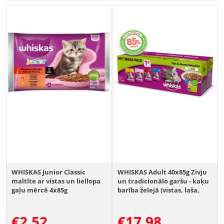
WHISKAS Junior Classic
WHISKAS Adult 40x85g Zivju
maltīte ar vistas un liellopa
un tradicionālo garšu - kaķu
gaļu mērcē 4x85g
barība želejā (vistas, laša,
liellopa, tunča)
€
2.52
€
17.98