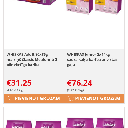
WHISKAS Adult 80x85g
WHISKAS Junior 2x14kg -
maisiņš Classic Meals mitrā
sausa kaķu barība ar vistas
pilnvērtīga barība
gaļu
pieaugušiem kaķiem ar
liellopu gaļas, vistas gaļas,
€
31.25
€
76.24
jēra gaļas un mājputnu gaļas
mērces gabaliņiem.
(4.60 € / kg)
(2.72 € / kg)
PIEVIENOT GROZAM
PIEVIENOT GROZAM