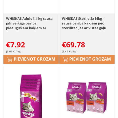
WHISKAS Adult 1,4 kg sausa
WHISKAS Sterile 2x14kg -
pilnvērtīga barība
sausā barība kaķiem pēc
pieaugušiem kaķiem ar
sterilizācijas ar vistas gaļu
gardu tunci
€
7.92
€
69.78
(5.66 € / kg)
(2.49 € / kg)
PIEVIENOT GROZAM
PIEVIENOT GROZAM