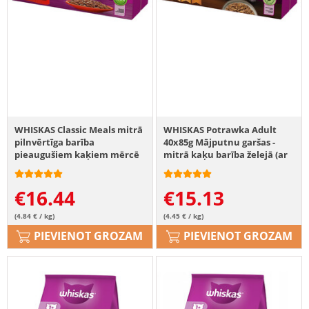
WHISKAS Classic Meals mitrā
WHISKAS Potrawka Adult
pilnvērtīga barība
40x85g Mājputnu garšas -
pieaugušiem kaķiem mērcē
mitrā kaķu barība želejā (ar
40x85 g
vistas, pīles, mājputnu,
tītara gaļu)
€
16.44
€
15.13
(4.84 € / kg)
(4.45 € / kg)
PIEVIENOT GROZAM
PIEVIENOT GROZAM