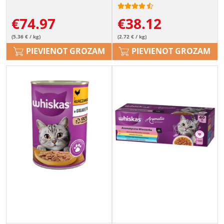
8x3,8L
€
74.97
€
38.12
(5.36 € / kg)
(2.72 € / kg)
PIEVIENOT GROZAM
PIEVIENOT GROZAM