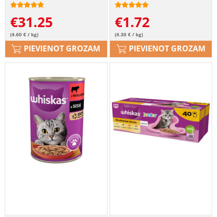
gabaliņos ar vistas, pīles,
€
31.25
€
1.72
mājputnu, tītara gaļu.
(4.60 € / kg)
(4.30 € / kg)
PIEVIENOT GROZAM
PIEVIENOT GROZAM