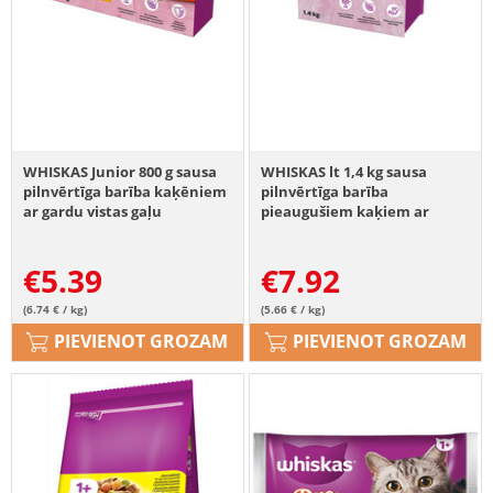
WHISKAS Junior 800 g sausa
WHISKAS lt 1,4 kg sausa
pilnvērtīga barība kaķēniem
pilnvērtīga barība
ar gardu vistas gaļu
pieaugušiem kaķiem ar
gardu vistas gaļu
€
5.39
€
7.92
(6.74 € / kg)
(5.66 € / kg)
PIEVIENOT GROZAM
PIEVIENOT GROZAM