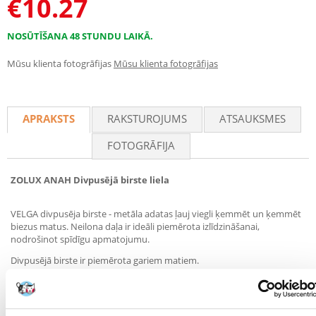
€
10.27
NOSŪTĪŠANA 48 STUNDU LAIKĀ.
Mūsu klienta fotogrāfijas
Mūsu klienta fotogrāfijas
APRAKSTS
RAKSTUROJUMS
ATSAUKSMES
FOTOGRĀFIJA
ZOLUX ANAH Divpusējā birste liela
VELGA divpusēja birste - metāla adatas ļauj viegli ķemmēt un ķemmēt
biezus matus. Neilona daļa ir ideāli piemērota izlīdzināšanai,
nodrošinot spīdīgu apmatojumu.
Divpusējā birste ir piemērota gariem matiem.
Izstrādājuma izmēri: 70 x 57 x 232 mm
Parametri