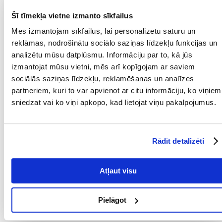
PRODUCENT:
ZOLUX
Šī tīmekļa vietne izmanto sīkfailus
Mēs izmantojam sīkfailus, lai personalizētu saturu un
Kādi ir produktu vērtēšanas noteikumi?
reklāmas, nodrošinātu sociālo saziņas līdzekļu funkcijas un
Tikai reģistrēti FERA24.LV klienti, kuri ir iegādājušies produktu,
analizētu mūsu datplūsmu. Informāciju par to, kā jūs
var dot tai vērtējumu. Ar zvaigznītēm norādītais vērtējums ir
izmantojat mūsu vietni, mēs arī kopīgojam ar saviem
vidējais no visiem vērtējumiem. Pēc atsauksmju apstrādes mēs
publicēsim gan pozitīvus, gan negatīvus vērtējumus.
sociālās saziņas līdzekļu, reklamēšanas un analīzes
partneriem, kuri to var apvienot ar citu informāciju, ko viņiem
Atsauksmes
sniedzat vai ko viņi apkopo, kad lietojat viņu pakalpojumus.
Atsauksmes nav atrastas
Rādīt detalizēti
Atļaut visu
UZRAKSTĪT ATSAUKSMI
Pielāgot