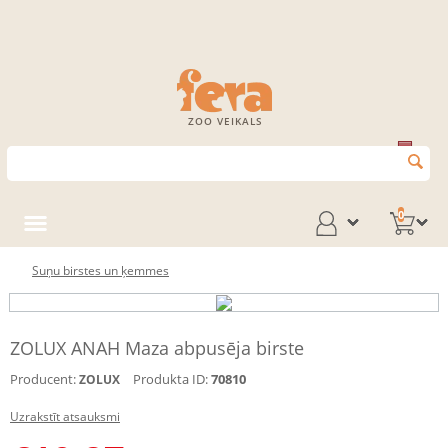
ZOO VEIKALS
0
Suņu birstes un ķemmes
ZOLUX ANAH Maza abpusēja birste
Producent:
Produkta ID:
70810
ZOLUX
Uzrakstīt atsauksmi