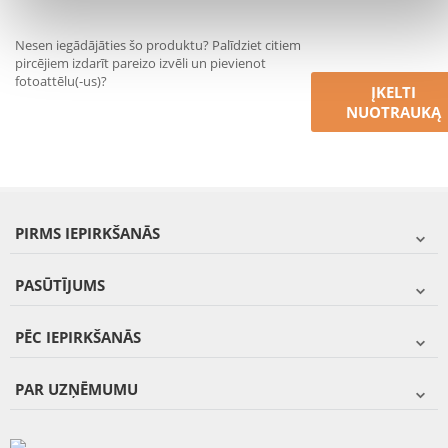
Nesen iegādājāties šo produktu? Palīdziet citiem
pircējiem izdarīt pareizo izvēli un pievienot
fotoattēlu(-us)?
ĮKELTI
NUOTRAUKĄ
PIRMS IEPIRKŠANĀS
PASŪTĪJUMS
PĒC IEPIRKŠANĀS
PAR UZŅĒMUMU