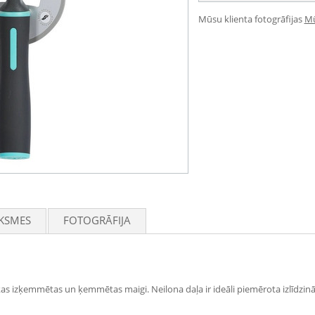
Mūsu klienta fotogrāfijas
Mū
KSMES
FOTOGRĀFIJA
as izķemmētas un ķemmētas maigi. Neilona daļa ir ideāli piemērota izlīdzi