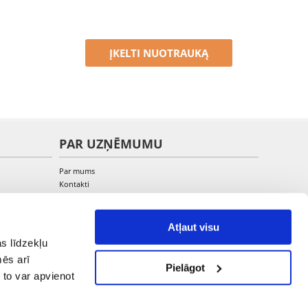
ĮKELTI NUOTRAUKĄ
PAR UZŅĒMUMU
Par mums
Kontakti
Atļaut visu
s līdzekļu
mēs arī
Pielāgot
 to var apvienot