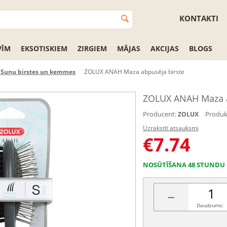
KONTAKTI
VĪM
EKSOTISKIEM
ZIRGIEM
MĀJAS
AKCIJAS
BLOGS
Suņu birstes un ķemmes
ZOLUX ANAH Maza abpusēja birste
ZOLUX ANAH Maza a
Producent:
Produk
ZOLUX
Uzrakstīt atsauksmi
€
7.74
NOSŪTĪŠANA 48 STUNDU 
−
Daudzums: