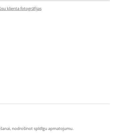
su klienta fotogrāfijas
nāšanai, nodrošinot spīdīgu apmatojumu.