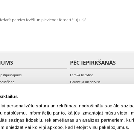
zdarīt pareizo izvēli un pievienot fotoattēlu(-us)?
JUMS
PĒC IEPIRKŠANĀS
apstiprinājums
Fera24 lietotne
mainīšana
Garantija un serviss
veikšana
PVN rēķini
s kontam
Sūdzības un preču atgriešana
sīkfailus
lai personalizētu saturu un reklāmas, nodrošinātu sociālo saziņa
u datplūsmu. Informāciju par to, kā jūs izmantojat mūsu vietni, 
ās saziņas līdzekļu, reklamēšanas un analīzes partneriem, kuri
iem sniedzat vai ko viņi apkopo, kad lietojat viņu pakalpojumus.