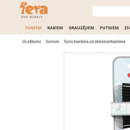
ZOO VEIKALS
SUŅIEM
KAĶIEM
GRAUZĒJIEM
PUTNIEM
ZI
Uz sākums
Suņiem
Suņu kopšana un skaistumkopšana