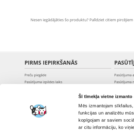
Nesen iegādājāties šo produktu? Palīdziet citiem pircējiem i
PIRMS IEPIRKŠANĀS
PASŪTĪ
Preču piegāde
Pasūtījuma 
Pasūtījuma izpildes laiks
Pasūtījuma 
Preču pieejamība
Pasūtījuma 
Reģistrācija interneta veikalā
Pieslēgšanā
Šī tīmekļa vietne izmanto 
Preču pirkšanas un pārdošanas noteikumi
Mēs izmantojam sīkfailus, 
Privātuma politika
funkcijas un analizētu mūs
kopīgojam ar saviem sociāl
ar citu informāciju, ko viņ