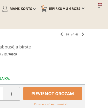
0
MANS KONTS
IEPIRKUMU GROZS
59
of
66
bpusēja birste
ta ID:
70809
LAIKĀ.
+
PIEVIENOT GROZAM
Pievienot vēlmju sarakstam