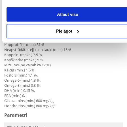
helāts: 11 mg, taurīns: 500 mg.
* Satur jauktos tokoferolus (dabiskas izcelsmes tokoferoliem bagāts
Atļaut visu
ekstrakts - E vitamīns un rozmarīna eļļa). Satur arī Enterococcus
faecium probiotikas.
Pielāgot
ANALĪTISKĀS SASTĀVDAĻAS
Kopproteīns (min.) 31 %.
Neapstrādātas eļļas un tauki (min.) 15 %.
Koppelni (maks.) 7,5 %.
Kopšķiedra (maks.) 5 %.
Mitrums (ne vairāk kā 12 %)
Kalcijs (min.) 1,5 %.
Fosfors (min.) 1,1 %.
Omega-6 (min.) 1,8 %.
Omega-3 (min.) 0,8 %.
DHA (min.) 0,15 %.
EPA (min.) 0,1
Glikozamīns (min.) 600 mg/kg
Hondroitīns (min.) 800 mg/kg"
Parametri