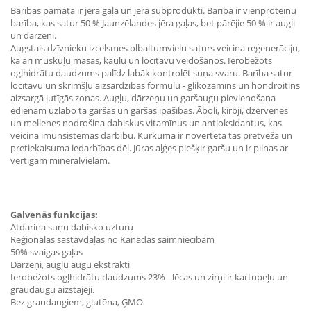
Barības pamatā ir jēra gaļa un jēra subprodukti. Barība ir vienproteīnu
barība, kas satur 50 % Jaunzēlandes jēra gaļas, bet pārējie 50 % ir augļi
un dārzeņi.
Augstais dzīvnieku izcelsmes olbaltumvielu saturs veicina reģenerāciju,
kā arī muskuļu masas, kaulu un locītavu veidošanos. Ierobežots
ogļhidrātu daudzums palīdz labāk kontrolēt suņa svaru. Barība satur
locītavu un skrimšļu aizsardzības formulu - glikozamīns un hondroitīns
aizsargā jutīgās zonas. Augļu, dārzeņu un garšaugu pievienošana
ēdienam uzlabo tā garšas un garšas īpašības. Āboli, ķirbji, dzērvenes
un mellenes nodrošina dabiskus vitamīnus un antioksidantus, kas
veicina imūnsistēmas darbību. Kurkuma ir novērtēta tās pretvēža un
pretiekaisuma iedarbības dēļ. Jūras aļģes piešķir garšu un ir pilnas ar
vērtīgām minerālvielām.
Galvenās funkcijas:
Atdarina suņu dabisko uzturu
Reģionālās sastāvdaļas no Kanādas saimniecībām
50% svaigas gaļas
Dārzeņi, augļu augu ekstrakti
Ierobežots ogļhidrātu daudzums 23% - lēcas un zirņi ir kartupeļu un
graudaugu aizstājēji.
Bez graudaugiem, glutēna, ĢMO