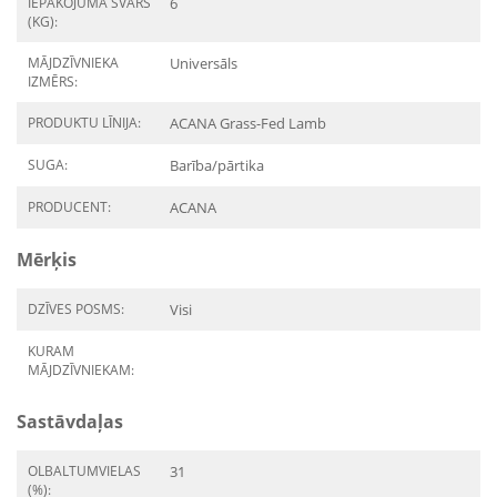
IEPAKOJUMA SVARS
6
(KG):
MĀJDZĪVNIEKA
Universāls
IZMĒRS:
PRODUKTU LĪNIJA:
ACANA Grass-Fed Lamb
SUGA:
Barība/pārtika
PRODUCENT:
ACANA
Mērķis
DZĪVES POSMS:
Visi
KURAM
MĀJDZĪVNIEKAM:
Sastāvdaļas
OLBALTUMVIELAS
31
(%):