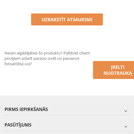
UZRAKSTĪT ATSAUKSMI
Nesen iegādājāties šo produktu? Palīdziet citiem
pircējiem izdarīt pareizo izvēli un pievienot
fotoattēlu(-us)?
ĮKELTI
NUOTRAUKĄ
PIRMS IEPIRKŠANĀS
PASŪTĪJUMS