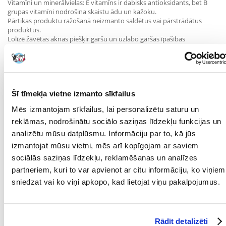
Vitamīni un minerālvielas: E vitamīns ir dabisks antioksidants, bet B
grupas vitamīni nodrošina skaistu ādu un kažoku.
Pārtikas produktu ražošanā neizmanto saldētus vai pārstrādātus
produktus.
Lolīzē žāvētas aknas piešķir garšu un uzlabo garšas īpašības
Hondroitīns un glikozamīns stiprām locītavām
Sastāvs:
Šī tīmekļa vietne izmanto sīkfailus
jēla jēra gaļa (18%), dehidrēta jēra gaļa (18%), veseli zaļie zirņi, veseli
Mēs izmantojam sīkfailus, lai personalizētu saturu un
sarkanie lēcas, jēlas jēra aknas (4%), jēra tauki (4%), svaigi sarkanie
reklāmas, nodrošinātu sociālo saziņas līdzekļu funkcijas un
gardie āboli (4%), veseli aunazirņi, veselas zaļās lēcas, veseli dzeltenie
zirņi, jēli jēra kuņģi (2 %), jēlas jēra nieres (2 %), dehidrētas jēra skrimšļi
analizētu mūsu datplūsmu. Informāciju par to, kā jūs
(2 %), lēcas šķiedrvielas, jūras aļģes (1. 2%) (DHA un EPA avots), svaigs
izmantojat mūsu vietni, mēs arī kopīgojam ar saviem
vesels muskuskūpols, svaigs vesels ķirbis, kaltētas brūnās jūraszāles,
sociālās saziņas līdzekļu, reklamēšanas un analīzes
sāls, liofilizētas jēra aknas (0,1%), svaigas veselas dzērvenes, svaigas
veselas mellenes, cigoriņu sakne, kurkuma, svētā dadzis, dadzis,
partneriem, kuri to var apvienot ar citu informāciju, ko viņiem
dadzis, lavandas zieds, baldriāna sakne, mežrozītes.
sniedzat vai ko viņi apkopo, kad lietojat viņu pakalpojumus.
PIEDEVUMI (uz kg):
Uztura piedevas: D vitamīns: 500 SV, E vitamīns: 100 SV, cinka proteāts:
Rādīt detalizēti
160 mg, kalcija pantotenāts: 12,5 mg, hidratēts aminoskābju vara