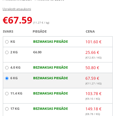
Uzrakstīt atsauksmi
€
67.59
(11.27 € / kg)
SVARS
PIEGĀDE
CENA
KG
BEZMAKSAS PIEGĀDE
101.60 €
2 KG
€4.00
25.66 €
(€
12.83
/ KG)
4.0 KG
BEZMAKSAS PIEGĀDE
50.80 €
6 KG
BEZMAKSAS PIEGĀDE
67.59 €
(€
11.27
/ KG)
11.4 KG
BEZMAKSAS PIEGĀDE
103.78 €
(€
9.10
/ KG)
17 KG
BEZMAKSAS PIEGĀDE
149.18 €
(€
8.78
/ KG)