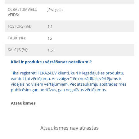
OLBALTUMVIELU
Jēra gaļa
VEIDS:
FOSFORS (%):
1.1
TAUKI (%):
15
KALCIJS (%):
1.5
Kādi ir produktu vērtēšanas noteikumi?
Tikai reģistrēti FERA24.LV klienti, kuri ir iegādājušies produktu,
var dot tai vērtējumu. Ar zvaigznītēm norādītais vērtējums ir
vidējais no visiem vērtējumiem. Pēc atsauksmju apstrādes mēs
publicēsim gan pozitīvus, gan negatīvus vērtējumus.
Atsauksmes
Atsauksmes nav atrastas