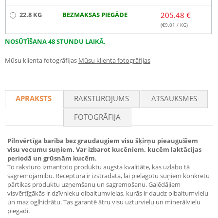
22.8 KG
BEZMAKSAS PIEGĀDE
205.48 €
(€
9.01
/ KG)
NOSŪTĪŠANA 48 STUNDU LAIKĀ.
Mūsu klienta fotogrāfijas
Mūsu klienta fotogrāfijas
APRAKSTS
RAKSTUROJUMS
ATSAUKSMES
FOTOGRĀFIJA
Pilnvērtīga barība bez graudaugiem visu šķirņu pieaugušiem
visu vecumu suņiem. Var izbarot kucēniem, kucēm laktācijas
periodā un grūsnām kucēm.
To raksturo izmantoto produktu augsta kvalitāte, kas uzlabo tā
sagremojamību. Receptūra ir izstrādāta, lai pielāgotu suņiem konkrētu
pārtikas produktu uzņemšanu un sagremošanu. Gaļēdājiem
visvērtīgākās ir dzīvnieku olbaltumvielas, kurās ir daudz olbaltumvielu
un maz ogļhidrātu. Tas garantē ātru visu uzturvielu un minerālvielu
piegādi.