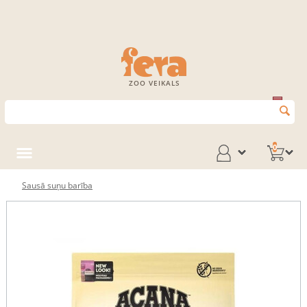
ZOO VEIKALS
0
Sausā suņu barība