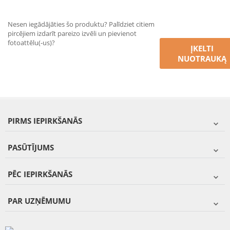
Nesen iegādājāties šo produktu? Palīdziet citiem
pircējiem izdarīt pareizo izvēli un pievienot
fotoattēlu(-us)?
ĮKELTI
NUOTRAUKĄ
PIRMS IEPIRKŠANĀS
PASŪTĪJUMS
PĒC IEPIRKŠANĀS
PAR UZŅĒMUMU