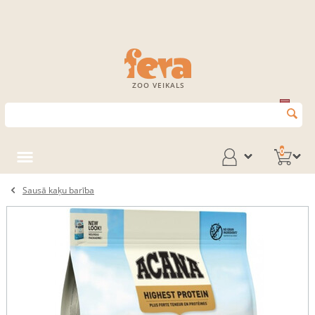
ZOO VEIKALS
0
Sausā kaķu barība