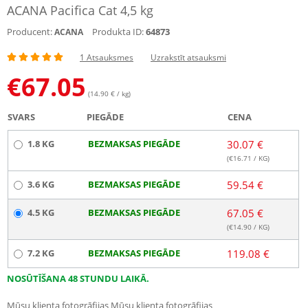
ACANA Pacifica Cat 4,5 kg
Producent:
Produkta ID:
64873
ACANA
1 Atsauksmes
Uzrakstīt atsauksmi
€
67.05
(14.90 € / kg)
SVARS
PIEGĀDE
CENA
1.8 KG
BEZMAKSAS PIEGĀDE
30.07 €
(€
16.71
/ KG)
3.6 KG
BEZMAKSAS PIEGĀDE
59.54 €
4.5 KG
BEZMAKSAS PIEGĀDE
67.05 €
(€
14.90
/ KG)
7.2 KG
BEZMAKSAS PIEGĀDE
119.08 €
NOSŪTĪŠANA 48 STUNDU LAIKĀ.
Mūsu klienta fotogrāfijas
Mūsu klienta fotogrāfijas