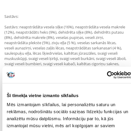
Sastāvs:
Sastāvs: neapstrādāta vesela siļķe (16%), neapstrādāta vesela makrele
(12%), neapstrādāts heks (9%), dehidrēta siļķe (8%), dehidrēts putasu
(8%), dehidrēta makrele (8%), veselas pupiņas, veseli zirņi,
neapstrādāta plekste (5%), zivju eļļa (5 %), veselas sarkanās lēcas,
veseli aunazirņi, veselas zaļās lēcas, neapstrādātas sarkanasari (4 %),
saulespuķu eļļa, lēcas šķiedrvielas, kaltētas jūraszāles, svaigi veseli
muskuskūpji, svaigi veseli ķirbji, svaigi veseli burkāni, svaigi veseli āboli,
svaigi veseli bumbieri, svaigi veseli kabači, kaltētas cigoriņu saknes,
svaigi kāposti, svaigi spināti, svaigas rāceņu lapas, svaigas biešu lapas,
svaigas dzērvenes, svaigas mellenes, svaigas saskatoņu ogas, kurkuma
sakne, plankumainais dadzis, dadzis, lavanda, baldriāna sakne,
mežrozītes.
Šī tīmekļa vietne izmanto sīkfailus
Mēs izmantojam sīkfailus, lai personalizētu saturu un
Piedevas (uz kg):
reklāmas, nodrošinātu sociālo saziņas līdzekļu funkcijas un
tehnoloģiskās piedevas: 1b306(i) tokoferola ekstrakts no augu eļļām:
analizētu mūsu datplūsmu. Informāciju par to, kā jūs
121 mg, 1a330 citronskābe: 40 mg. sensorās piedevas: rozmarīna
izmantojat mūsu vietni, mēs arī kopīgojam ar saviem
ekstrakts: rozmarīna: 80 mg. Uzturīgās piedevas: 3a890 holīna hlorīds