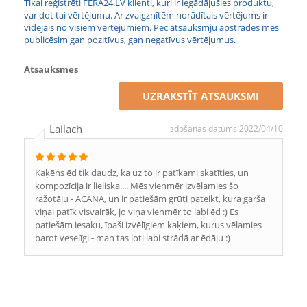
Tikai reģistrēti FERA24.LV klienti, kuri ir iegādājušies produktu,
var dot tai vērtējumu. Ar zvaigznītēm norādītais vērtējums ir
vidējais no visiem vērtējumiem. Pēc atsauksmju apstrādes mēs
publicēsim gan pozitīvus, gan negatīvus vērtējumus.
Atsauksmes
UZRAKSTĪT ATSAUKSMI
Lailach
izdošanas datums 2022/04/10
Kaķēns ēd tik daudz, ka uz to ir patīkami skatīties, un
kompozīcija ir lieliska.... Mēs vienmēr izvēlamies šo
ražotāju - ACANA, un ir patiešām grūti pateikt, kura garša
viņai patīk visvairāk, jo viņa vienmēr to labi ēd :) Es
patiešām iesaku, īpaši izvēlīgiem kaķiem, kurus vēlamies
barot veselīgi - man tas ļoti labi strādā ar ēdāju :)