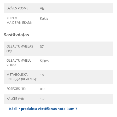
DZĪVES POSMS:
Visi
KURAM
Kaķis
MĀJDZĪVNIEKAM:
Sastāvdaļas
OLBALTUMVIELAS
37
(%):
OLBALTUMVIELU
Siļķes
VEIDS:
METABOLISKĀ
18
ENERĢIJA (KCAL/KG):
FOSFORS (%):
0.9
KALCIJS (%):
1.2
Kādi ir produktu vērtēšanas noteikumi?