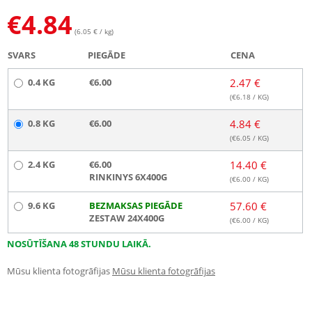
€
4.84
(6.05 € / kg)
SVARS
PIEGĀDE
CENA
0.4 KG
€6.00
2.47 €
(€
6.18
/ KG)
0.8 KG
€6.00
4.84 €
(€
6.05
/ KG)
2.4 KG
€6.00
14.40 €
RINKINYS 6X400G
(€
6.00
/ KG)
9.6 KG
BEZMAKSAS PIEGĀDE
57.60 €
ZESTAW 24X400G
(€
6.00
/ KG)
NOSŪTĪŠANA 48 STUNDU LAIKĀ.
Mūsu klienta fotogrāfijas
Mūsu klienta fotogrāfijas