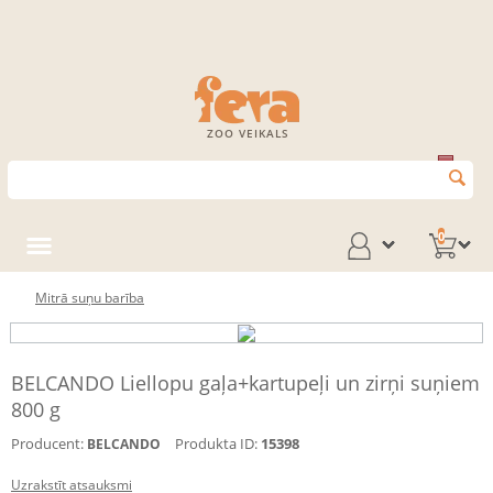
ZOO VEIKALS
0
Mitrā suņu barība
BELCANDO Liellopu gaļa+kartupeļi un zirņi suņiem
800 g
Producent:
Produkta ID:
15398
BELCANDO
Uzrakstīt atsauksmi