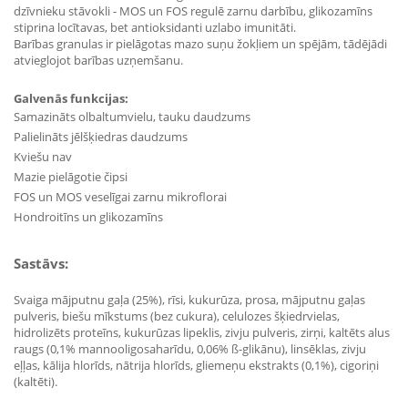
dzīvnieku stāvokli - MOS un FOS regulē zarnu darbību, glikozamīns
stiprina locītavas, bet antioksidanti uzlabo imunitāti.
Barības granulas ir pielāgotas mazo suņu žokļiem un spējām, tādējādi
atvieglojot barības uzņemšanu.
Galvenās funkcijas:
Samazināts olbaltumvielu, tauku daudzums
Palielināts jēlšķiedras daudzums
Kviešu nav
Mazie pielāgotie čipsi
FOS un MOS veselīgai zarnu mikroflorai
Hondroitīns un glikozamīns
Sastāvs:
Svaiga mājputnu gaļa (25%), rīsi, kukurūza, prosa, mājputnu gaļas
pulveris, biešu mīkstums (bez cukura), celulozes šķiedrvielas,
hidrolizēts proteīns, kukurūzas lipeklis, zivju pulveris, zirņi, kaltēts alus
raugs (0,1% mannooligosaharīdu, 0,06% ß-glikānu), linsēklas, zivju
eļļas, kālija hlorīds, nātrija hlorīds, gliemeņu ekstrakts (0,1%), cigoriņi
(kaltēti).