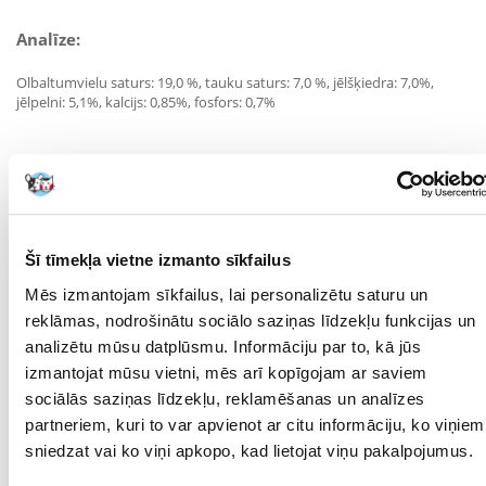
Analīze:
Olbaltumvielu saturs: 19,0 %, tauku saturs: 7,0 %, jēlšķiedra: 7,0%,
jēlpelni: 5,1%, kalcijs: 0,85%, fosfors: 0,7%
Piedevas uz 1 kg:
A vitamīns: 13 000 SV, D3 vitamīns: 1 300 SV, E vitamīns: 400 mg, varš
(kā vara sulfāts, pentahidrāts): 11 mg, cinka (kā cinka oksīds): 77 mg,
cinka (kā cinka aminoskābju helāts, hidratēts): 75 mg, jods (kā kalcija
Šī tīmekļa vietne izmanto sīkfailus
jodīds, bezūdens): 2 mg, selēns (kā nātrija selenāts): 0,2 mg,
antioksidanti
Mēs izmantojam sīkfailus, lai personalizētu saturu un
reklāmas, nodrošinātu sociālo saziņas līdzekļu funkcijas un
analizētu mūsu datplūsmu. Informāciju par to, kā jūs
Barošanas ieteikumi:
izmantojat mūsu vietni, mēs arī kopīgojam ar saviem
sociālās saziņas līdzekļu, reklamēšanas un analīzes
Suņa ķermeņa masa: Dienas deva:
partneriem, kuri to var apvienot ar citu informāciju, ko viņiem
2 kg 50 g
sniedzat vai ko viņi apkopo, kad lietojat viņu pakalpojumus.
2,5 kg 55 g
3 kg 65 g