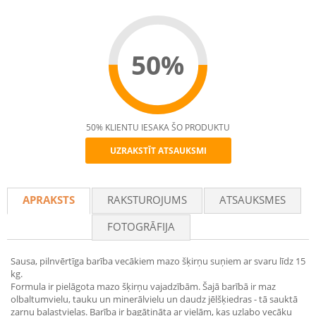
50%
50% KLIENTU IESAKA ŠO PRODUKTU
UZRAKSTĪT ATSAUKSMI
Recommend
APRAKSTS
RAKSTUROJUMS
ATSAUKSMES
FOTOGRĀFIJA
Sausa, pilnvērtīga barība vecākiem mazo šķirņu suņiem ar svaru līdz 15
kg.
Formula ir pielāgota mazo šķirņu vajadzībām. Šajā barībā ir maz
olbaltumvielu, tauku un minerālvielu un daudz jēlšķiedras - tā sauktā
zarnu balastvielas. Barība ir bagātināta ar vielām, kas uzlabo vecāku