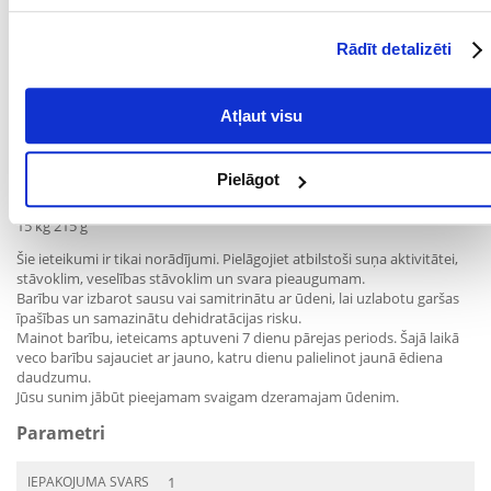
3,5 kg 70 g
4 kg 80 g
4,5 kg 85 g
Rādīt detalizēti
5 kg 95 g
6 kg 110 g
7 kg 120 g
Atļaut visu
8 kg 135 g
9 kg 145 g
10 kg 160 g
Pielāgot
11 kg 170 g
12,5 kg 190 g
15 kg 215 g
Šie ieteikumi ir tikai norādījumi. Pielāgojiet atbilstoši suņa aktivitātei,
stāvoklim, veselības stāvoklim un svara pieaugumam.
Barību var izbarot sausu vai samitrinātu ar ūdeni, lai uzlabotu garšas
īpašības un samazinātu dehidratācijas risku.
Mainot barību, ieteicams aptuveni 7 dienu pārejas periods. Šajā laikā
veco barību sajauciet ar jauno, katru dienu palielinot jaunā ēdiena
daudzumu.
Jūsu sunim jābūt pieejamam svaigam dzeramajam ūdenim.
Parametri
IEPAKOJUMA SVARS
1