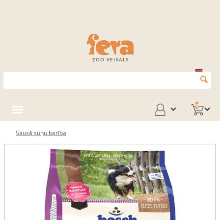
ZOO VEIKALS
0
Sausā suņu barība