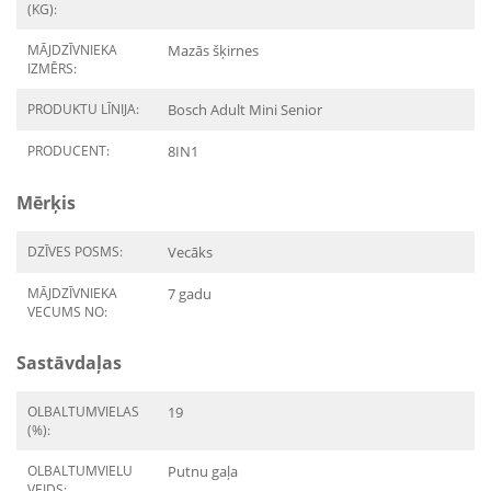
(KG):
MĀJDZĪVNIEKA
Mazās šķirnes
IZMĒRS:
PRODUKTU LĪNIJA:
Bosch Adult Mini Senior
PRODUCENT:
8IN1
Mērķis
DZĪVES POSMS:
Vecāks
MĀJDZĪVNIEKA
7 gadu
VECUMS NO:
Sastāvdaļas
OLBALTUMVIELAS
19
(%):
OLBALTUMVIELU
Putnu gaļa
VEIDS: