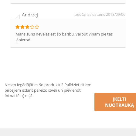
Andrzej
izdošanas datums 2018/09/06
Mans suns nevēlas ēst šo barību, varbūt viņam pie tās
jāpierod.
Nesen iegādājāties šo produktu? Palīdziet citiem
pircējiem izdarīt pareizo izvēli un pievienot
fotoattēlu(-us)?
ĮKELTI
NUOTRAUKĄ