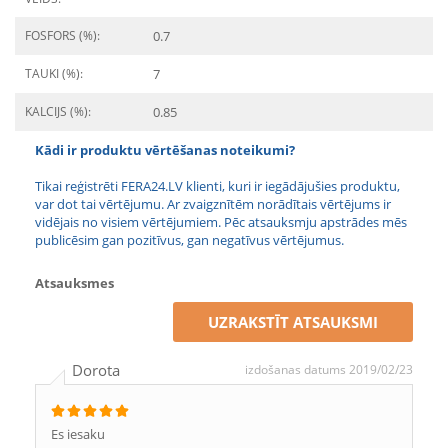
FOSFORS (%):
0.7
TAUKI (%):
7
KALCIJS (%):
0.85
Kādi ir produktu vērtēšanas noteikumi?
Tikai reģistrēti FERA24.LV klienti, kuri ir iegādājušies produktu,
var dot tai vērtējumu. Ar zvaigznītēm norādītais vērtējums ir
vidējais no visiem vērtējumiem. Pēc atsauksmju apstrādes mēs
publicēsim gan pozitīvus, gan negatīvus vērtējumus.
Atsauksmes
UZRAKSTĪT ATSAUKSMI
Dorota
izdošanas datums 2019/02/23
Es iesaku