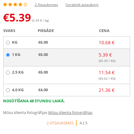
2 Atsauksmes
Uzrakstīt atsauksmi
€
5.39
(5.39 € / kg)
SVARS
PIEGĀDE
CENA
KG
€6.00
10.68 €
1 KG
€6.00
5.39 €
(€
5.39
/ KG)
2.5 KG
€6.00
11.54 €
(€
4.62
/ KG)
4.0 KG
€4.00
21.36 €
NOSŪTĪŠANA 48 STUNDU LAIKĀ.
Mūsu klienta fotogrāfijas
Mūsu klienta fotogrāfijas
2 ATSAUKSMES
4 z 5