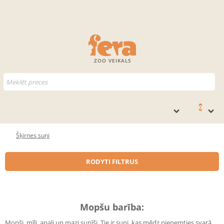
ZOO VEIKALS
0
Šķirnes suņi
RODYTI FILTRUS
Mopšu barība:
Mopši, mīļi, apaļi un mazi sunīši. Tie ir suņi, kas mēdz pieņemties svarā,