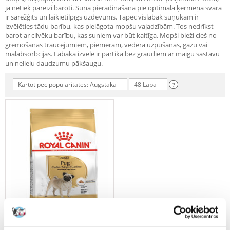
ja netiek pareizi baroti. Suņa pieradināšana pie optimālā ķermeņa svara
ir sarežģīts un laikietilpīgs uzdevums. Tāpēc vislabāk suņukam ir
izvēlēties tādu barību, kas pielāgota mopšu vajadzībām. Tos nedrīkst
barot ar cilvēku barību, kas suņiem var būt kaitīga. Mopši bieži cieš no
gremošanas traucējumiem, piemēram, vēdera uzpūšanās, gāzu vai
malabsorbcijas. Labākā izvēle ir pārtika bez graudiem ar maigu sastāvu
un nelielu daudzumu pākšaugu.
Kārtot pēc popularitātes: Augstākā
48 Lapā
?