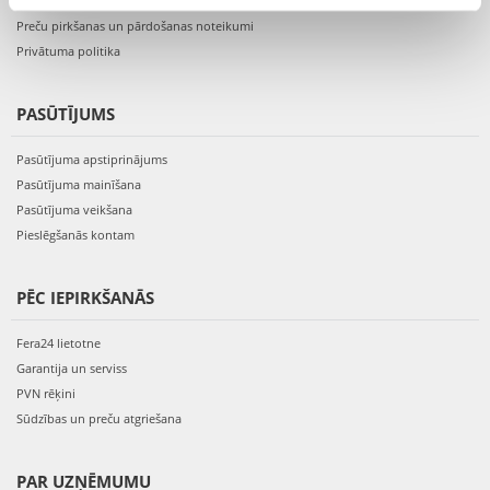
Reģistrācija interneta veikalā
Preču pirkšanas un pārdošanas noteikumi
Privātuma politika
PASŪTĪJUMS
Pasūtījuma apstiprinājums
Pasūtījuma mainīšana
Pasūtījuma veikšana
Pieslēgšanās kontam
PĒC IEPIRKŠANĀS
Fera24 lietotne
Garantija un serviss
PVN rēķini
Sūdzības un preču atgriešana
PAR UZŅĒMUMU