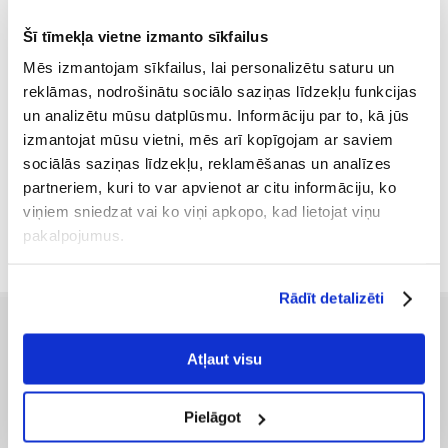
Šī tīmekļa vietne izmanto sīkfailus
Mēs izmantojam sīkfailus, lai personalizētu saturu un
Royal Canin Pug Adult 1,5 kg
reklāmas, nodrošinātu sociālo saziņas līdzekļu funkcijas
un analizētu mūsu datplūsmu. Informāciju par to, kā jūs
izmantojat mūsu vietni, mēs arī kopīgojam ar saviem
sociālās saziņas līdzekļu, reklamēšanas un analīzes
€
13.34
partneriem, kuri to var apvienot ar citu informāciju, ko
(8.89 € / kg)
viņiem sniedzat vai ko viņi apkopo, kad lietojat viņu
PIEVIENOT GROZAM
pakalpojumus.
Rādīt detalizēti
PIRMS IEPIRKŠANĀS
Atļaut visu
Preču piegāde
Pasūtījuma izpildes laiks
Pielāgot
Preču pieejamība