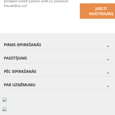
pircējiem izdarīt pareizo izvēli un pievienot
fotoattēlu(-us)?
ĮKELTI
NUOTRAUKĄ
PIRMS IEPIRKŠANĀS
PASŪTĪJUMS
PĒC IEPIRKŠANĀS
PAR UZŅĒMUMU