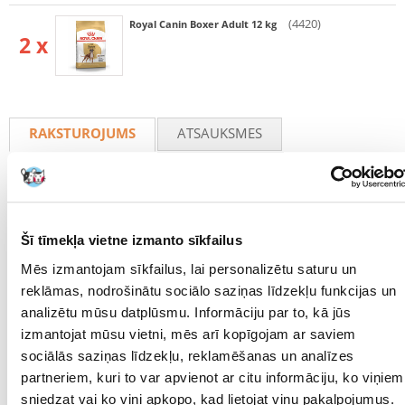
(4420)
Royal Canin Boxer Adult 12 kg
2 x
RAKSTUROJUMS
ATSAUKSMES
FOTOGRĀFIJA
Parametri
Šī tīmekļa vietne izmanto sīkfailus
IEPAKOJUMA SVARS
24
Mēs izmantojam sīkfailus, lai personalizētu saturu un
(KG):
reklāmas, nodrošinātu sociālo saziņas līdzekļu funkcijas un
MĀJDZĪVNIEKA
Lielās šķirnes
analizētu mūsu datplūsmu. Informāciju par to, kā jūs
IZMĒRS:
izmantojat mūsu vietni, mēs arī kopīgojam ar saviem
PRODUKTU LĪNIJA:
Royal Canin Boxer Adult
sociālās saziņas līdzekļu, reklamēšanas un analīzes
partneriem, kuri to var apvienot ar citu informāciju, ko viņiem
PRODUCENT:
ROYAL CANIN
sniedzat vai ko viņi apkopo, kad lietojat viņu pakalpojumus.