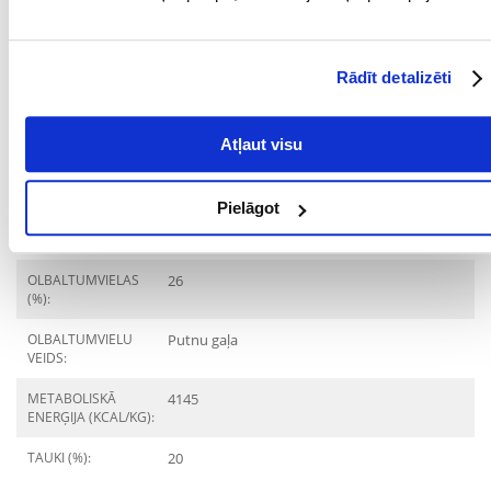
Mērķis
Rādīt detalizēti
DZĪVES POSMS:
Pieaudzis
ŠĶIRNE:
Bokseris
Atļaut visu
MĀJDZĪVNIEKA
15 mēnešu
VECUMS NO:
Pielāgot
Sastāvdaļas
OLBALTUMVIELAS
26
(%):
OLBALTUMVIELU
Putnu gaļa
VEIDS:
METABOLISKĀ
4145
ENERĢIJA (KCAL/KG):
TAUKI (%):
20