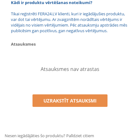
Kādi ir produktu vērtēšanas noteikumi?
Tikai reģistrēti FERA24.LV klienti, kuri ir iegādājušies produktu,
var dot tai vērtējumu. Ar zvaigznītēm norādītais vērtējums ir
vidējais no visiem vērtējumiem. Pēc atsauksmju apstrādes mēs
publicēsim gan pozitīvus, gan negatīvus vērtējumus.
Atsauksmes
Atsauksmes nav atrastas
UZRAKSTĪT ATSAUKSMI
Nesen iegādājāties šo produktu? Palīdziet citiem