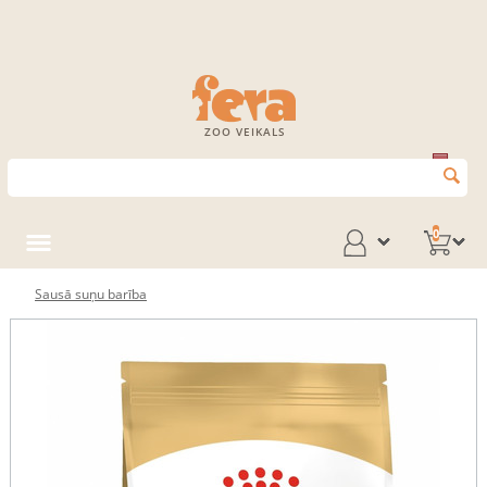
ZOO VEIKALS
0
Sausā suņu barība