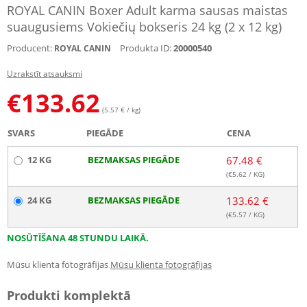
ROYAL CANIN Boxer Adult karma sausas maistas
suaugusiems Vokiečių bokseris 24 kg (2 x 12 kg)
Producent:
Produkta ID:
20000540
ROYAL CANIN
Uzrakstīt atsauksmi
€
133.62
(5.57 € / kg)
SVARS
PIEGĀDE
CENA
12 KG
BEZMAKSAS PIEGĀDE
67.48 €
(€
5.62
/ KG)
24 KG
BEZMAKSAS PIEGĀDE
133.62 €
(€
5.57
/ KG)
NOSŪTĪŠANA 48 STUNDU LAIKĀ.
Mūsu klienta fotogrāfijas
Mūsu klienta fotogrāfijas
Produkti komplektā