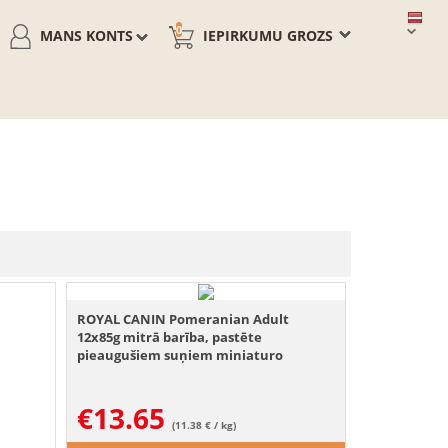
0
MANS KONTS
IEPIRKUMU GROZS
ROYAL CANIN Pomeranian Adult
12x85g mitrā barība, pastēte
pieaugušiem suņiem miniaturo
špiciem
€
13.65
(11.38 € / kg)