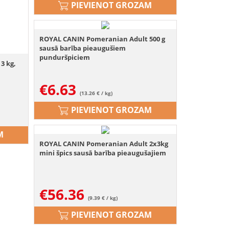
PIEVIENOT GROZAM
ROYAL CANIN Pomeranian Adult 500 g
sausā barība pieaugušiem
punduršpiciem
3 kg,
€
6.63
(13.26 € / kg)
PIEVIENOT GROZAM
M
ROYAL CANIN Pomeranian Adult 2x3kg
mini špics sausā barība pieaugušajiem
€
56.36
(9.39 € / kg)
PIEVIENOT GROZAM