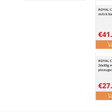
ROYAL C
mitrā b
€
41
ROYAL C
24x85g m
pieaugu
€
27