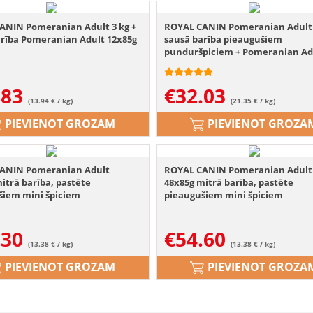
ANIN Pomeranian Adult 3 kg +
ROYAL CANIN Pomeranian Adult 
arība Pomeranian Adult 12x85g
sausā barība pieaugušiem
punduršpiciem + Pomeranian Ad
12x85g mitrā barība
.83
€
32.03
(13.94 € / kg)
(21.35 € / kg)
PIEVIENOT GROZAM
PIEVIENOT GROZA
ANIN Pomeranian Adult
ROYAL CANIN Pomeranian Adult
itrā barība, pastēte
48x85g mitrā barība, pastēte
šiem mini špiciem
pieaugušiem mini špiciem
.30
€
54.60
(13.38 € / kg)
(13.38 € / kg)
PIEVIENOT GROZAM
PIEVIENOT GROZA