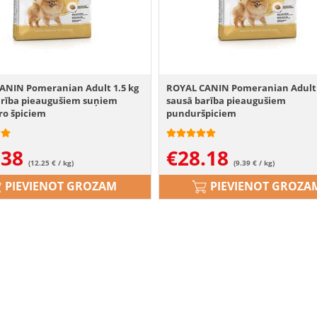
ANIN Pomeranian Adult 1.5 kg
ROYAL CANIN Pomeranian Adult 
arība pieaugušiem suņiem
sausā barība pieaugušiem
ro špiciem
punduršpiciem
.38
€
28.18
(12.25 € / kg)
(9.39 € / kg)
PIEVIENOT GROZAM
PIEVIENOT GROZA