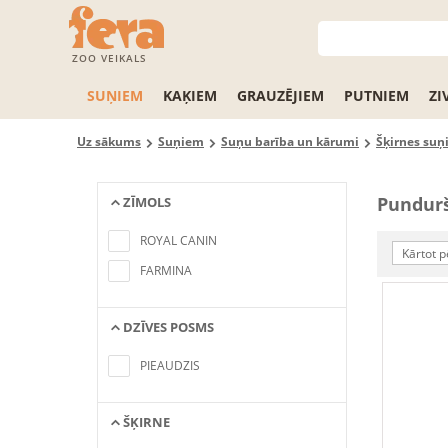
ZOO VEIKALS
SUŅIEM
KAĶIEM
GRAUZĒJIEM
PUTNIEM
ZI
Uz sākums
Suņiem
Suņu barība un kārumi
Šķirnes suņ
Pundurš
ZĪMOLS
No items found matching the search
criteria
ROYAL CANIN
Kārtot p
FARMINA
DZĪVES POSMS
No items found matching the search
criteria
PIEAUDZIS
ŠĶIRNE
No items found matching the search