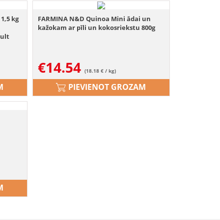
1,5 kg
FARMINA N&D Quinoa Mini ādai un
kažokam ar pīli un kokosriekstu 800g
ult
€
14.54
(18.18 € / kg)
M
PIEVIENOT GROZAM
M