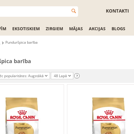
KONTAKTI
VĪM
EKSOTISKIEM
ZIRGIEM
MĀJAS
AKCIJAS
BLOGS
i
Punduršpica barība
pica barība
ēc popularitātes: Augstākā
48 Lapā
?