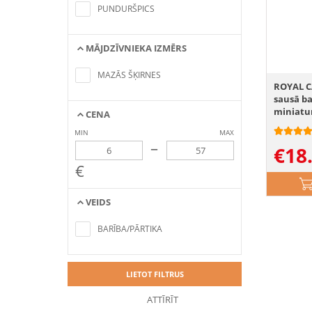
criteria
PUNDURŠPICS
MĀJDZĪVNIEKA IZMĒRS
No items found matching the search
criteria
MAZĀS ŠĶIRNES
ROYAL C
sausā b
miniatu
CENA
MIN
MAX
–
€
18
€
VEIDS
No items found matching the search
criteria
BARĪBA/PĀRTIKA
LIETOT FILTRUS
ATTĪRĪT