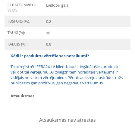
OLBALTUMVIELU
Liellopu gaļa
VEIDS:
FOSFORS (%):
0.8
TAUKI (%):
16
KALCIJS (%):
0.9
Kādi ir produktu vērtēšanas noteikumi?
Tikai reģistrēti FERA24.LV klienti, kuri ir iegādājušies produktu,
var dot tai vērtējumu. Ar zvaigznītēm norādītais vērtējums ir
vidējais no visiem vērtējumiem. Pēc atsauksmju apstrādes mēs
publicēsim gan pozitīvus, gan negatīvus vērtējumus.
Atsauksmes
Atsauksmes nav atrastas