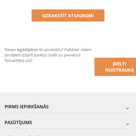
UZRAKSTĪT ATSAUKSMI
Nesen iegādājāties šo produktu? Palīdziet citiem
pircējiem izdarīt pareizo izvēli un pievienot
fotoattēlu(-us)?
ĮKELTI
NUOTRAUKĄ
PIRMS IEPIRKŠANĀS
PASŪTĪJUMS