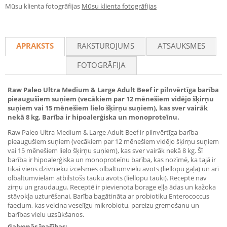
Mūsu klienta fotogrāfijas
Mūsu klienta fotogrāfijas
APRAKSTS
RAKSTUROJUMS
ATSAUKSMES
FOTOGRĀFIJA
Raw Paleo Ultra Medium & Large Adult Beef ir pilnvērtīga barība
pieaugušiem suņiem (vecākiem par 12 mēnešiem vidējo šķirņu
suņiem vai 15 mēnešiem lielo šķirņu suņiem), kas sver vairāk
nekā 8 kg. Barība ir hipoalerģiska un monoproteīnu.
Raw Paleo Ultra Medium & Large Adult Beef ir pilnvērtīga barība
pieaugušiem suņiem (vecākiem par 12 mēnešiem vidējo šķirņu suņiem
vai 15 mēnešiem lielo šķirņu suņiem), kas sver vairāk nekā 8 kg. Šī
barība ir hipoalerģiska un monoproteīnu barība, kas nozīmē, ka tajā ir
tikai viens dzīvnieku izcelsmes olbaltumvielu avots (liellopu gaļa) un arī
olbaltumvielām atbilstošs tauku avots (liellopu tauki). Receptē nav
zirņu un graudaugu. Receptē ir pievienota borage eļļa ādas un kažoka
stāvokļa uzturēšanai. Barība bagātināta ar probiotiku Enterococcus
faecium, kas veicina veselīgu mikrobiotu, pareizu gremošanu un
barības vielu uzsūkšanos.
Galvenās īpašības: