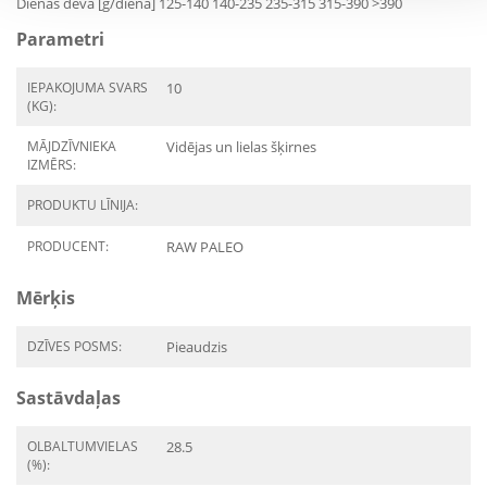
Dienas deva [g/dienā] 125-140 140-235 235-315 315-390 >390
Parametri
IEPAKOJUMA SVARS
10
(KG):
MĀJDZĪVNIEKA
Vidējas un lielas šķirnes
IZMĒRS:
PRODUKTU LĪNIJA:
PRODUCENT:
RAW PALEO
Mērķis
DZĪVES POSMS:
Pieaudzis
Sastāvdaļas
OLBALTUMVIELAS
28.5
(%):