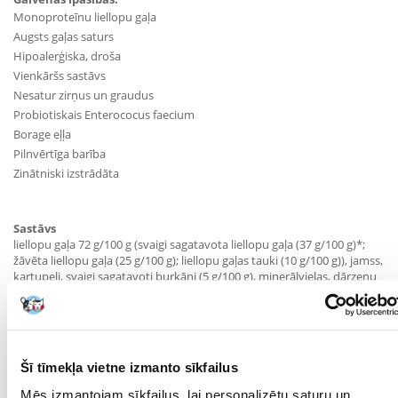
Monoproteīnu liellopu gaļa
Augsts gaļas saturs
Hipoalerģiska, droša
Vienkāršs sastāvs
Nesatur zirņus un graudus
Probiotiskais Enterococus faecium
Borage eļļa
Pilnvērtīga barība
Zinātniski izstrādāta
Sastāvs
liellopu gaļa 72 g/100 g (svaigi sagatavota liellopu gaļa (37 g/100 g)*;
žāvēta liellopu gaļa (25 g/100 g); liellopu gaļas tauki (10 g/100 g)), jamss,
kartupeļi, svaigi sagatavoti burkāni (5 g/100 g), minerālvielas, dārzeņu
buljons, laša eļļa (0,5 g/100 g), fruktooligosaharīdi (0,05 g/100 g),
mannanoligosaharīdi (0,035 g/100 g), Borago officinalis borage eļļa
(0,015 g/100 g).
Analītiskais sastāvs
jēlproteīns: 28,5 %, neapstrādāti tauki: 16 %, neapstrādāta šķiedrviela:
Šī tīmekļa vietne izmanto sīkfailus
4 %, neapstrādāti pelni: 6,5 %, omega 6 taukskābes: 0,9 %, omega 3
Mēs izmantojam sīkfailus, lai personalizētu saturu un