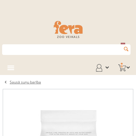
ZOO VEIKALS
0
Sausā suņu barība