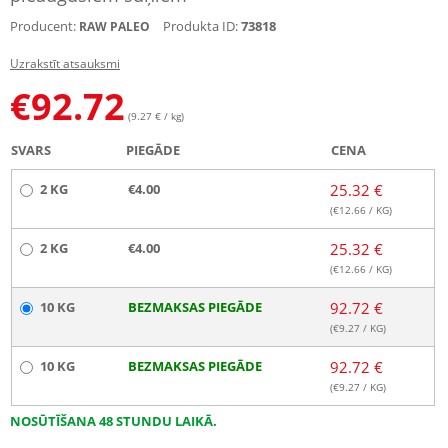
Producent:
Produkta ID:
73818
RAW PALEO
Uzrakstīt atsauksmi
€
92.72
(9.27 € / kg)
SVARS
PIEGĀDE
CENA
2 KG
€4.00
25.32 €
(€
12.66
/ KG)
2 KG
€4.00
25.32 €
(€
12.66
/ KG)
10 KG
BEZMAKSAS PIEGĀDE
92.72 €
(€
9.27
/ KG)
10 KG
BEZMAKSAS PIEGĀDE
92.72 €
(€
9.27
/ KG)
NOSŪTĪŠANA 48 STUNDU LAIKĀ.