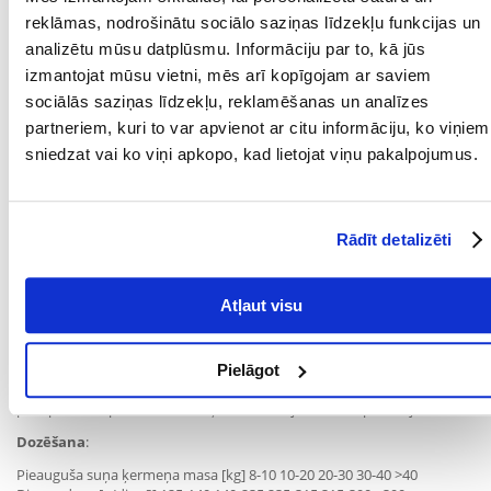
taukskābes: 0,3 %, kalcijs: 0,9 %, fosfors: 0,8 %.
reklāmas, nodrošinātu sociālo saziņas līdzekļu funkcijas un
Uztura bagātinātāji
analizētu mūsu datplūsmu. Informāciju par to, kā jūs
vitamīni: A vitamīns (3a672a) 14423 SV, D3 vitamīns (3a671) 2000 SV, E
vitamīns (3a700) 96 SV. Mikroelementi: cinks (cinka sulfāta
izmantojat mūsu vietni, mēs arī kopīgojam ar saviem
monohidrāts, 3b605) 69 mg, dzelzs (dzelzs (II) sulfāta monohidrāts,
sociālās saziņas līdzekļu, reklamēšanas un analīzes
3b103) 48 mg, mangāns (mangāna sulfāta monohidrāts, 3b503) 34 mg,
partneriem, kuri to var apvienot ar citu informāciju, ko viņiem
varš (vara (II) sulfāta pentahidrāts, 3b405) 12 mg, jods (3b202, 3b201)
1,7 mg, selēns (nātrija selenīts, 3b801) 0,38 mg. Zarnu floras
sniedzat vai ko viņi apkopo, kad lietojat viņu pakalpojumus.
stabilizatori: Enterococcus faecium DSM 10663/NCIMB 10415 1 000 000
000 000 CFU.
Rādīt detalizēti
Norādījumi pareizai lietošanai:
Atļaut visu
Barība atbilst veselīga pieauguša vidējas vai lielas šķirnes suņa
uzturvērtības prasībām. Sākuma porcijas ir norādītas dozēšanas
tabulā. Dienas deva jāsadala 2 vai vairāk ēdienreizēs. Lielākām barības
vielu vajadzībām dienas porcijas lielums jāpielāgo individuāli. Sunim
Pielāgot
jābūt pastāvīgai piekļuvei tīram, svaigam ūdenim. Jaunā barība jāievieš
pakāpeniski, apmēram 2 nedēļu laikā to sajaucot ar iepriekšējo barību.
Dozēšana
:
Pieauguša suņa ķermeņa masa [kg] 8-10 10-20 20-30 30-40 >40