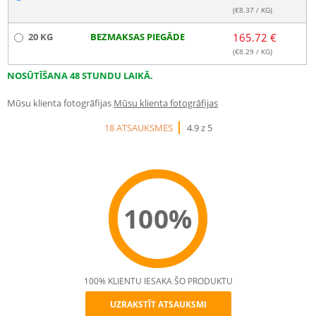
(€
8.37
/ KG)
20 KG
BEZMAKSAS PIEGĀDE
165.72 €
(€
8.29
/ KG)
NOSŪTĪŠANA 48 STUNDU LAIKĀ.
Mūsu klienta fotogrāfijas
Mūsu klienta fotogrāfijas
18 ATSAUKSMES
4.9 z 5
100%
100% KLIENTU IESAKA ŠO PRODUKTU
UZRAKSTĪT ATSAUKSMI