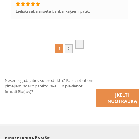
Lieliski sabalansēta barība, kaķiem patīk.
1
2
Nesen iegādājāties šo produktu? Palīdziet citiem
pircējiem izdarīt pareizo izvēli un pievienot
fotoattēlu(-us)?
ĮKELTI
NUOTRAUKĄ
PIRMS IEPIRKŠANĀS