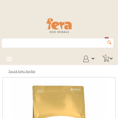
ZOO VEIKALS
0
Sausā kaķu barība