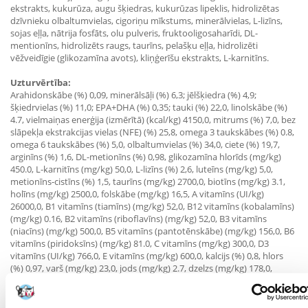
ekstrakts, kukurūza, augu šķiedras, kukurūzas lipeklis, hidrolizētas
dzīvnieku olbaltumvielas, cigoriņu mīkstums, minerālvielas, L-lizīns,
sojas eļļa, nātrija fosfāts, olu pulveris, fruktooligosaharīdi, DL-
mentionīns, hidrolizēts raugs, taurīns, pelašķu eļļa, hidrolizēti
vēžveidīgie (glikozamīna avots), kliņģerīšu ekstrakts, L-karnitīns.
Uzturvērtība:
Arahidonskābe (%) 0,09, minerālsāļi (%) 6,3; jēlšķiedra (%) 4,9;
šķiedrvielas (%) 11,0; EPA+DHA (%) 0,35; tauki (%) 22,0, linolskābe (%)
4.7, vielmaiņas enerģija (izmērītā) (kcal/kg) 4150,0, mitrums (%) 7,0, bez
slāpekļa ekstrakcijas vielas (NFE) (%) 25,8, omega 3 taukskābes (%) 0.8,
omega 6 taukskābes (%) 5,0, olbaltumvielas (%) 34,0, ciete (%) 19,7,
arginīns (%) 1,6, DL-metionīns (%) 0,98, glikozamīna hlorīds (mg/kg)
450.0, L-karnitīns (mg/kg) 50,0, L-lizīns (%) 2,6, luteīns (mg/kg) 5,0,
metionīns-cistīns (%) 1,5, taurīns (mg/kg) 2700,0, biotīns (mg/kg) 3.1,
holīns (mg/kg) 2500,0, folskābe (mg/kg) 16,5, A vitamīns (UI/kg)
26000,0, B1 vitamīns (tiamīns) (mg/kg) 52,0, B12 vitamīns (kobalamīns)
(mg/kg) 0.16, B2 vitamīns (riboflavīns) (mg/kg) 52,0, B3 vitamīns
(niacīns) (mg/kg) 500,0, B5 vitamīns (pantotēnskābe) (mg/kg) 156,0, B6
vitamīns (piridoksīns) (mg/kg) 81.0, C vitamīns (mg/kg) 300,0, D3
vitamīns (UI/kg) 766,0, E vitamīns (mg/kg) 600,0, kalcijs (%) 0,8, hlors
(%) 0,97, varš (mg/kg) 23,0, jods (mg/kg) 2.7, dzelzs (mg/kg) 178,0,
magnijs (%) 0,05, mangāns (mg/kg) 73,0, kālijs (%) 0,71, selēns (mg/kg)
0,17, nātrijs (%) 0,34, cinks (mg/kg) 232,0