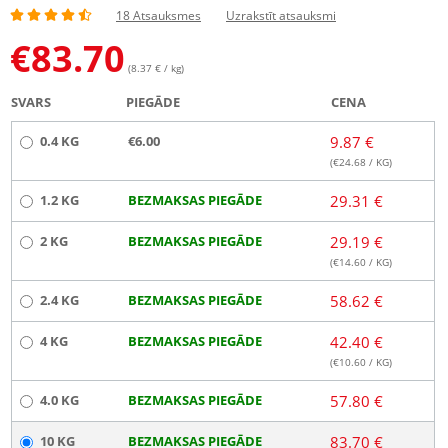
18 Atsauksmes
Uzrakstīt atsauksmi
€
83.70
(8.37 € / kg)
SVARS
PIEGĀDE
CENA
0.4 KG
€6.00
9.87 €
(€
24.68
/ KG)
1.2 KG
BEZMAKSAS PIEGĀDE
29.31 €
2 KG
BEZMAKSAS PIEGĀDE
29.19 €
(€
14.60
/ KG)
2.4 KG
BEZMAKSAS PIEGĀDE
58.62 €
4 KG
BEZMAKSAS PIEGĀDE
42.40 €
(€
10.60
/ KG)
4.0 KG
BEZMAKSAS PIEGĀDE
57.80 €
10 KG
BEZMAKSAS PIEGĀDE
83.70 €