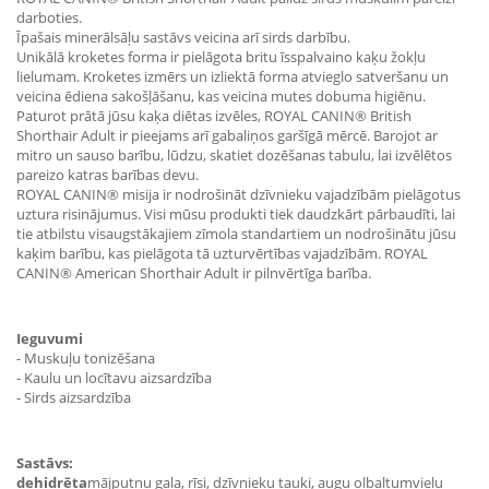
darboties.
Īpašais minerālsāļu sastāvs veicina arī sirds darbību.
Unikālā kroketes forma ir pielāgota britu īsspalvaino kaķu žokļu
lielumam. Kroketes izmērs un izliektā forma atvieglo satveršanu un
veicina ēdiena sakošļāšanu, kas veicina mutes dobuma higiēnu.
Paturot prātā jūsu kaķa diētas izvēles, ROYAL CANIN® British
Shorthair Adult ir pieejams arī gabaliņos garšīgā mērcē. Barojot ar
mitro un sauso barību, lūdzu, skatiet dozēšanas tabulu, lai izvēlētos
pareizo katras barības devu.
ROYAL CANIN® misija ir nodrošināt dzīvnieku vajadzībām pielāgotus
uztura risinājumus. Visi mūsu produkti tiek daudzkārt pārbaudīti, lai
tie atbilstu visaugstākajiem zīmola standartiem un nodrošinātu jūsu
kaķim barību, kas pielāgota tā uzturvērtības vajadzībām. ROYAL
CANIN® American Shorthair Adult ir pilnvērtīga barība.
Ieguvumi
- Muskuļu tonizēšana
- Kaulu un locītavu aizsardzība
- Sirds aizsardzība
Sastāvs:
dehidrēta
mājputnu gaļa, rīsi, dzīvnieku tauki, augu olbaltumvielu