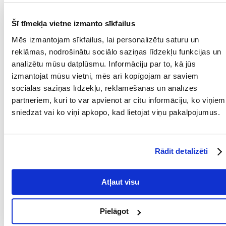
Parametri
Šī tīmekļa vietne izmanto sīkfailus
IEPAKOJUMA SVARS
10
(KG):
Mēs izmantojam sīkfailus, lai personalizētu saturu un
reklāmas, nodrošinātu sociālo saziņas līdzekļu funkcijas un
PRODUKTU LĪNIJA:
Royal Canin British
Shorthair Adult
analizētu mūsu datplūsmu. Informāciju par to, kā jūs
izmantojat mūsu vietni, mēs arī kopīgojam ar saviem
PRODUCENT:
ROYAL CANIN
sociālās saziņas līdzekļu, reklamēšanas un analīzes
partneriem, kuri to var apvienot ar citu informāciju, ko viņiem
Mērķis
sniedzat vai ko viņi apkopo, kad lietojat viņu pakalpojumus.
DZĪVES POSMS:
Pieaudzis
ĪPAŠAS PRASĪBAS:
Ādas un kažoka kopšana
Rādīt detalizēti
ŠĶIRNE:
Britu īsspalvainais kaķis
Atļaut visu
MĀJDZĪVNIEKA
12 mēnešu
VECUMS NO:
Pielāgot
Sastāvdaļas