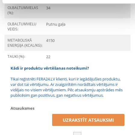
OLBALTUMVIELAS
34
(%):
OLBALTUMVIELU
Putnu gaļa
VEIDS:
METABOLISKĀ
4150
ENERĢIJA (KCAL/KG):
TAUKI (%):
22
Kādi ir produktu vērtēšanas noteikumi?
Tikai reģistrēti FERA24.LV klienti, kuri ir iegādājušies produktu,
var dot tai vērtējumu. Ar zvaigznītēm norādītais vērtējums ir
vidējais no visiem vērtējumiem. Pēc atsauksmju apstrādes mēs
publicēsim gan pozitīvus, gan negatīvus vērtējumus.
Atsauksmes
UZRAKSTĪT ATSAUKSMI