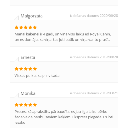
Małgorzata
izdošanas datums 2020/06/28
Manai kaķenei ir 4 gadi, un viņa visu laiku ēd Royal Canin,
un es domāju, ka viņai tas ļoti patīk un viņa var to prasīt.
Ernesta
izdošanas datums 2019/08/20
Viskas puiku, kaip ir visada.
Monika
izdošanas datums 2019/03/21
Preces, kā aprakstīts, pārbaudīts, es jau ilgu laiku pērku
šāda veida barību saviem kaķiem. Ekspress piegāde. Es ļoti
iesaku.