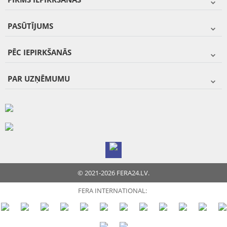
PASŪTĪJUMS
PĒC IEPIRKŠANĀS
PAR UZŅĒMUMU
© 2021-2026 FERA24.LV.
FERA INTERNATIONAL: