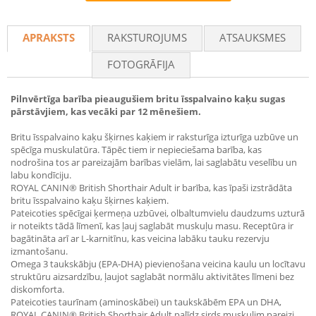
Recommend
APRAKSTS
RAKSTUROJUMS
ATSAUKSMES
FOTOGRĀFIJA
Pilnvērtīga barība pieaugušiem britu īsspalvaino kaķu sugas
pārstāvjiem, kas vecāki par 12 mēnešiem.
Britu īsspalvaino kaķu šķirnes kaķiem ir raksturīga izturīga uzbūve un
spēcīga muskulatūra. Tāpēc tiem ir nepieciešama barība, kas
nodrošina tos ar pareizajām barības vielām, lai saglabātu veselību un
labu kondīciju.
ROYAL CANIN® British Shorthair Adult ir barība, kas īpaši izstrādāta
britu īsspalvaino kaķu šķirnes kaķiem.
Pateicoties spēcīgai ķermeņa uzbūvei, olbaltumvielu daudzums uzturā
ir noteikts tādā līmenī, kas ļauj saglabāt muskuļu masu. Receptūra ir
bagātināta arī ar L-karnitīnu, kas veicina labāku tauku rezervju
izmantošanu.
Omega 3 taukskābju (EPA-DHA) pievienošana veicina kaulu un locītavu
struktūru aizsardzību, ļaujot saglabāt normālu aktivitātes līmeni bez
diskomforta.
Pateicoties taurīnam (aminoskābei) un taukskābēm EPA un DHA,
ROYAL CANIN® British Shorthair Adult palīdz sirds muskulim pareizi