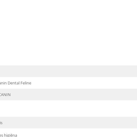
nin Dental Feline
CANIN
is
s higiēna