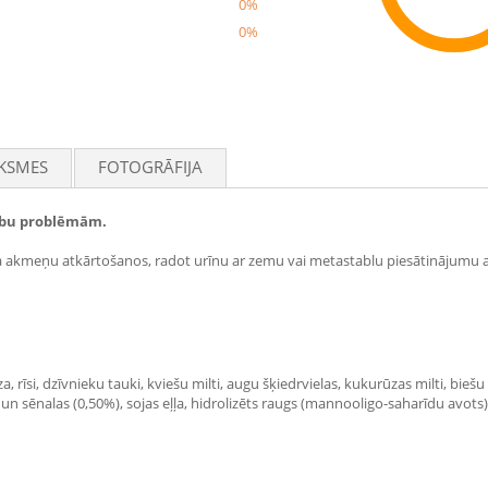
0%
0%
Rec
KSMES
FOTOGRĀFIJA
zobu problēmām.
vīta akmeņu atkārtošanos, radot urīnu ar zemu vai metastablu piesātinājumu 
, rīsi, dzīvnieku tauki, kviešu milti, augu šķiedrvielas, kukurūzas milti, bieš
as un sēnalas (0,50%), sojas eļļa, hidrolizēts raugs (mannooligo-saharīdu avots)