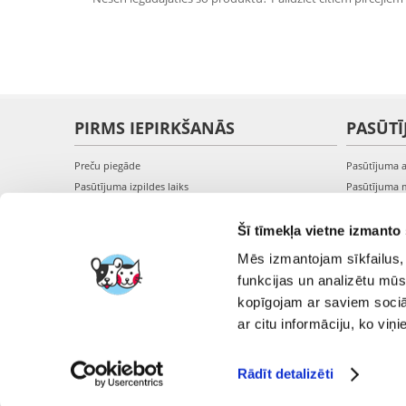
PIRMS IEPIRKŠANĀS
PASŪTĪ
Preču piegāde
Pasūtījuma 
Pasūtījuma izpildes laiks
Pasūtījuma 
Preču pieejamība
Pasūtījuma 
Reģistrācija interneta veikalā
Pieslēgšanā
Šī tīmekļa vietne izmanto 
Preču pirkšanas un pārdošanas noteikumi
Mēs izmantojam sīkfailus, 
Privātuma politika
funkcijas un analizētu mūs
kopīgojam ar saviem sociāl
ar citu informāciju, ko viņ
Rādīt detalizēti
FERA I