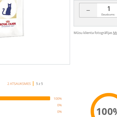
−
Daudzums:
Mūsu klienta fotogrāfijas
Mū
2 ATSAUKSMES
5 z 5
100%
0%
100
0%