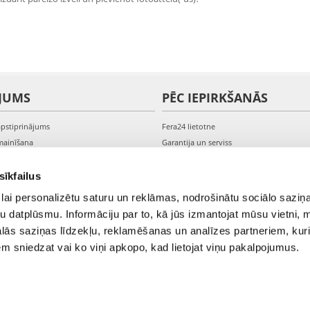
JUMS
PĒC IEPIRKŠANĀS
apstiprinājums
Fera24 lietotne
mainīšana
Garantija un serviss
veikšana
PVN rēķini
s kontam
Sūdzības un preču atgriešana
sīkfailus
lai personalizētu saturu un reklāmas, nodrošinātu sociālo saziņa
u datplūsmu. Informāciju par to, kā jūs izmantojat mūsu vietni, 
ās saziņas līdzekļu, reklamēšanas un analīzes partneriem, kuri
iem sniedzat vai ko viņi apkopo, kad lietojat viņu pakalpojumus.
© 2021-2026 FERA24.LV.
NTERNATIONAL: