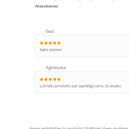
Atsauksmes
Ewa
kaķis pieņem
Agnieszka
Ļoti labs produkts par saprātīgu cenu. Es iesaku
Nesen iegādājāties šo produktu? Palīdziet citiem pircējiem i