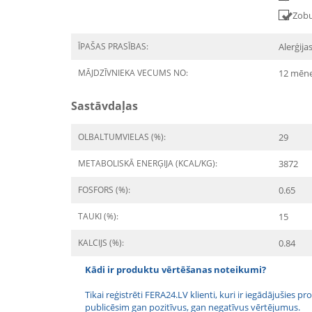
Zobu
ĪPAŠAS PRASĪBAS:
Alerģij
MĀJDZĪVNIEKA VECUMS NO:
12 mēn
Sastāvdaļas
OLBALTUMVIELAS (%):
29
METABOLISKĀ ENERĢIJA (KCAL/KG):
3872
FOSFORS (%):
0.65
TAUKI (%):
15
KALCIJS (%):
0.84
Kādi ir produktu vērtēšanas noteikumi?
Tikai reģistrēti FERA24.LV klienti, kuri ir iegādājušies
publicēsim gan pozitīvus, gan negatīvus vērtējumus.