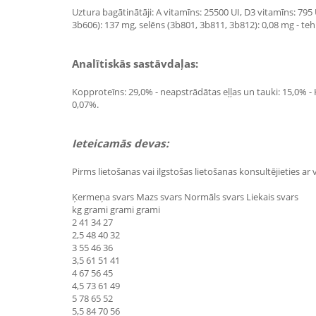
Uztura bagātinātāji: A vitamīns: 25500 UI, D3 vitamīns: 795
3b606): 137 mg, selēns (3b801, 3b811, 3b812): 0,08 mg - teh
Analītiskās sastāvdaļas:
Kopproteīns: 29,0% - neapstrādātas eļļas un tauki: 15,0% - Kop
0,07%.
Ieteicamās devas:
Pirms lietošanas vai ilgstošas lietošanas konsultējieties a
Ķermeņa svars Mazs svars Normāls svars Liekais svars
kg grami grami grami
2 41 34 27
2,5 48 40 32
3 55 46 36
3,5 61 51 41
4 67 56 45
4,5 73 61 49
5 78 65 52
5,5 84 70 56