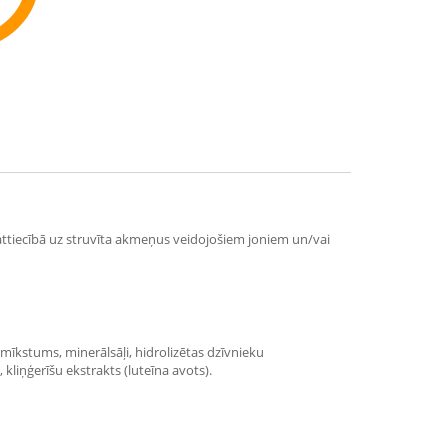
ommend
attiecībā uz struvīta akmeņus veidojošiem joniem un/vai
u mīkstums, minerālsāļi, hidrolizētas dzīvnieku
, kliņģerīšu ekstrakts (luteīna avots).