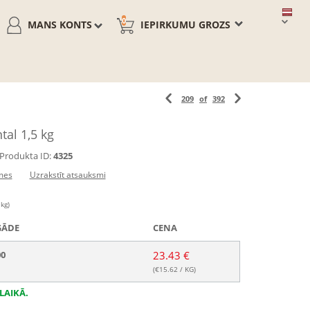
0
MANS KONTS
IEPIRKUMU GROZS
209
of
392
tal 1,5 kg
Produkta ID:
4325
mes
Uzrakstīt atsauksmi
 kg)
GĀDE
CENA
00
23.43 €
(€
15.62
/ KG)
LAIKĀ.