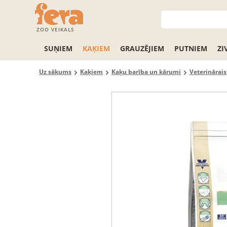
ZOO VEIKALS
SUŅIEM
KAĶIEM
GRAUZĒJIEM
PUTNIEM
ZI
Uz sākums
Kaķiem
Kaķu barība un kārumi
Veterinārai