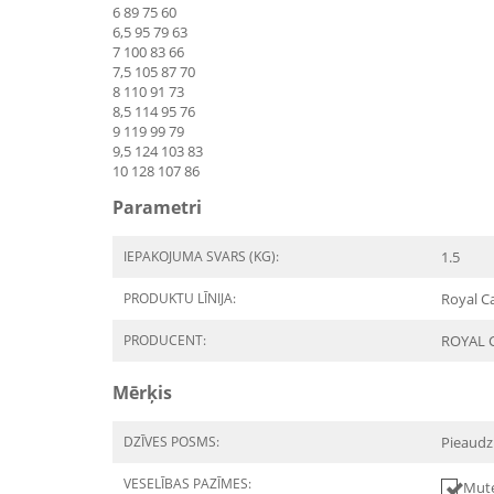
6 89 75 60
6,5 95 79 63
7 100 83 66
7,5 105 87 70
8 110 91 73
8,5 114 95 76
9 119 99 79
9,5 124 103 83
10 128 107 86
Parametri
IEPAKOJUMA SVARS (KG):
1.5
PRODUKTU LĪNIJA:
Royal Ca
PRODUCENT:
ROYAL 
Mērķis
DZĪVES POSMS:
Pieaudz
VESELĪBAS PAZĪMES:
Mute