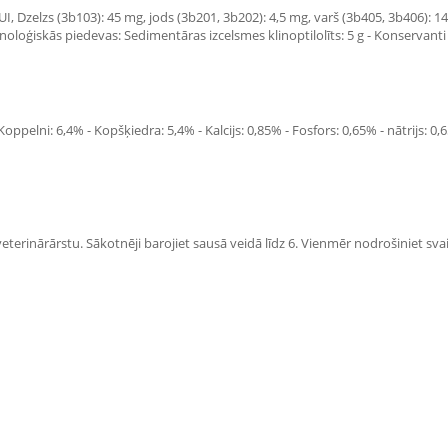
 UI, Dzelzs (3b103): 45 mg, jods (3b201, 3b202): 4,5 mg, varš (3b405, 3b406):
noloģiskās piedevas: Sedimentāras izcelsmes klinoptilolīts: 5 g - Konservanti 
pelni: 6,4% - Kopšķiedra: 5,4% - Kalcijs: 0,85% - Fosfors: 0,65% - nātrijs: 0,65%
r veterinārārstu. Sākotnēji barojiet sausā veidā līdz 6. Vienmēr nodrošiniet s