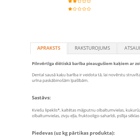
APRAKSTS
RAKSTUROJUMS
ATSAU
Pilnvērtīga diētiskā barība pieaugušiem kaķiem ar 
Dental sausā kaķu barība ir veidota tā, lai novērstu stru
urīna paskābinošām īpašībām.
Sastāvs:
Kviešu lipeklis*, kaltētas mājputnu olbaltumvielas, kukurūza
olbaltumvielas, zivju eļļa, fruktooligo-saharīdi, psīlija sēkl
Piedevas (uz kg pārtikas produkta):