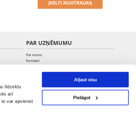
ĮKELTI NUOTRAUKĄ
PAR UZŅĒMUMU
Par mums
Kontakti
Atļaut visu
s līdzekļu
mēs arī
Pielāgot
 to var apvienot