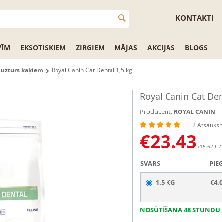
KONTAKTI
VĪM
EKSOTISKIEM
ZIRGIEM
MĀJAS
AKCIJAS
BLOGS
s uzturs kaķiem
Royal Canin Cat Dental 1,5 kg
Royal Canin Cat Den
Producent:
ROYAL CANIN
2 Atsauks
€
23.43
(15.62 € /
SVARS
PIE
1.5 KG
€4.
NOSŪTĪŠANA 48 STUNDU 