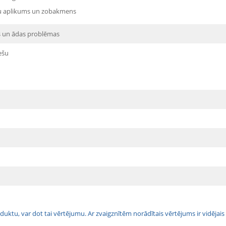
 aplikums un zobakmens
as un ādas problēmas
ešu
 produktu, var dot tai vērtējumu. Ar zvaigznītēm norādītais vērtējums ir vidē