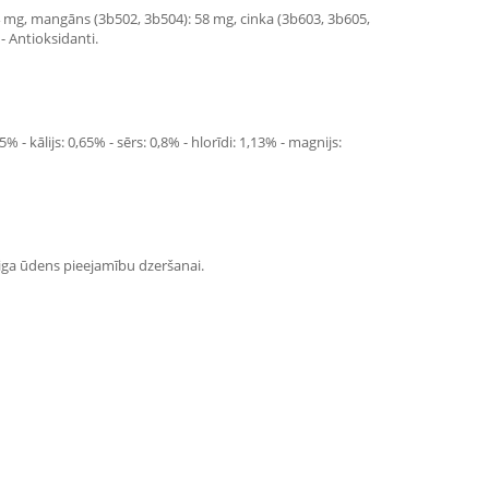
 14 mg, mangāns (3b502, 3b504): 58 mg, cinka (3b603, 3b605,
- Antioksidanti.
 - kālijs: 0,65% - sērs: 0,8% - hlorīdi: 1,13% - magnijs:
vaiga ūdens pieejamību dzeršanai.