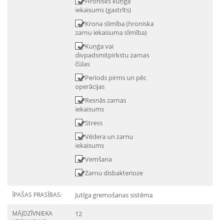
Hronisks kuņģa
iekaisums (gastrīts)
Krona slimība (hroniska
zarnu iekaisuma slimība)
Kuņģa vai
divpadsmitpirkstu zarnas
čūlas
Periods pirms un pēc
operācijas
Resnās zarnas
iekaisums
Stress
Vēdera un zarnu
iekaisums
Vemšana
Zarnu disbakterioze
ĪPAŠAS PRASĪBAS:
Jutīga gremošanas sistēma
MĀJDZĪVNIEKA
12