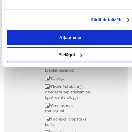
MĀJDZĪVNIEKAM:
VESELĪBAS PAZĪMES:
Absorbcijas traucējumi
Rādīt detalizēti
Aizcietējums
Aizcietējums
Atļaut visu
Apetītes
samazināšanās
Ascīts
Pielāgot
Barības vada
divertikuls
(paplašināšanās)
Caureja
Eksokrīnā aizkuņģa
dziedzera nepietiekamība
(gastroenteroloģija)
Gremošanas
traucējumi
Hronisks idiopātisks
kolīts