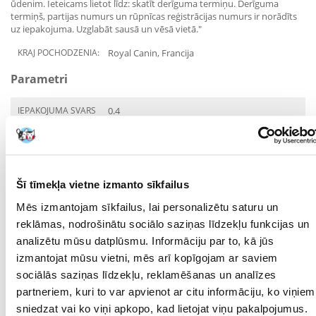
ūdenim. Ieteicams lietot līdz: skatīt derīguma termiņu. Derīguma
termiņš, partijas numurs un rūpnīcas reģistrācijas numurs ir norādīts
uz iepakojuma. Uzglabāt sausā un vēsā vietā."
KRAJ POCHODZENIA:
Royal Canin, Francija
Parametri
IEPAKOJUMA SVARS
0.4
(KG):
PRODUKTU LĪNIJA:
Royal Canin Feline Gastro
Intestinal MC
Šī tīmekļa vietne izmanto sīkfailus
SUGA:
Mēs izmantojam sīkfailus, lai personalizētu saturu un
PRODUCENT:
ROYAL CANIN
reklāmas, nodrošinātu sociālo saziņas līdzekļu funkcijas un
analizētu mūsu datplūsmu. Informāciju par to, kā jūs
Mērķis
izmantojat mūsu vietni, mēs arī kopīgojam ar saviem
sociālās saziņas līdzekļu, reklamēšanas un analīzes
DZĪVES POSMS:
Pieaudzis
partneriem, kuri to var apvienot ar citu informāciju, ko viņiem
KURAM
Kaķis
sniedzat vai ko viņi apkopo, kad lietojat viņu pakalpojumus.