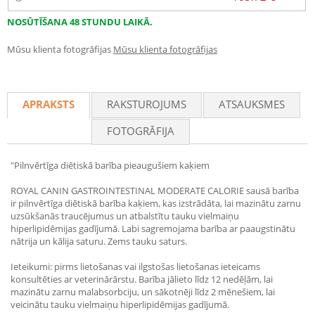
NOSŪTĪŠANA 48 STUNDU LAIKĀ.
Mūsu klienta fotogrāfijas
Mūsu klienta fotogrāfijas
APRAKSTS
RAKSTUROJUMS
ATSAUKSMES
FOTOGRĀFIJA
"Pilnvērtīga diētiskā barība pieaugušiem kaķiem
ROYAL CANIN GASTROINTESTINAL MODERATE CALORIE sausā barība
ir pilnvērtīga diētiskā barība kaķiem, kas izstrādāta, lai mazinātu zarnu
uzsūkšanās traucējumus un atbalstītu tauku vielmaiņu
hiperlipidēmijas gadījumā. Labi sagremojama barība ar paaugstinātu
nātrija un kālija saturu. Zems tauku saturs.
Ieteikumi: pirms lietošanas vai ilgstošas lietošanas ieteicams
konsultēties ar veterinārārstu. Barība jālieto līdz 12 nedēļām, lai
mazinātu zarnu malabsorbciju, un sākotnēji līdz 2 mēnešiem, lai
veicinātu tauku vielmaiņu hiperlipidēmijas gadījumā.