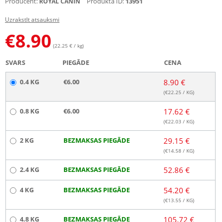
Producent:
Produkta ID:
13951
ROYAL CANIN
Uzrakstīt atsauksmi
€
8.90
(22.25 € / kg)
SVARS
PIEGĀDE
CENA
0.4 KG
€6.00
8.90 €
(€
22.25
/ KG)
0.8 KG
€6.00
17.62 €
(€
22.03
/ KG)
2 KG
BEZMAKSAS PIEGĀDE
29.15 €
(€
14.58
/ KG)
2.4 KG
BEZMAKSAS PIEGĀDE
52.86 €
4 KG
BEZMAKSAS PIEGĀDE
54.20 €
(€
13.55
/ KG)
4.8 KG
BEZMAKSAS PIEGĀDE
105.72 €