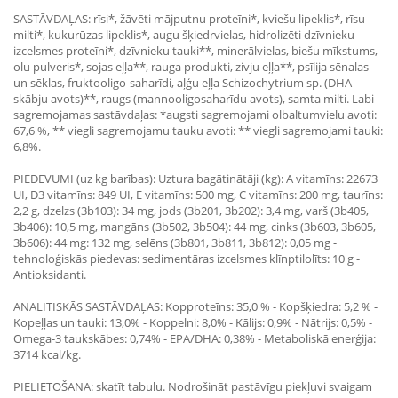
SASTĀVDAĻAS: rīsi*, žāvēti mājputnu proteīni*, kviešu lipeklis*, rīsu
milti*, kukurūzas lipeklis*, augu šķiedrvielas, hidrolizēti dzīvnieku
izcelsmes proteīni*, dzīvnieku tauki**, minerālvielas, biešu mīkstums,
olu pulveris*, sojas eļļa**, rauga produkti, zivju eļļa**, psīlija sēnalas
un sēklas, fruktooligo-saharīdi, aļģu eļļa Schizochytrium sp. (DHA
skābju avots)**, raugs (mannooligosaharīdu avots), samta milti. Labi
sagremojamas sastāvdaļas: *augsti sagremojami olbaltumvielu avoti:
67,6 %, ** viegli sagremojamu tauku avoti: ** viegli sagremojami tauki:
6,8%.
PIEDEVUMI (uz kg barības): Uztura bagātinātāji (kg): A vitamīns: 22673
UI, D3 vitamīns: 849 UI, E vitamīns: 500 mg, C vitamīns: 200 mg, taurīns:
2,2 g, dzelzs (3b103): 34 mg, jods (3b201, 3b202): 3,4 mg, varš (3b405,
3b406): 10,5 mg, mangāns (3b502, 3b504): 44 mg, cinks (3b603, 3b605,
3b606): 44 mg: 132 mg, selēns (3b801, 3b811, 3b812): 0,05 mg -
tehnoloģiskās piedevas: sedimentāras izcelsmes klīnptilolīts: 10 g -
Antioksidanti.
ANALITISKĀS SASTĀVDAĻAS: Kopproteīns: 35,0 % - Kopšķiedra: 5,2 % -
Kopeļļas un tauki: 13,0% - Koppelni: 8,0% - Kālijs: 0,9% - Nātrijs: 0,5% -
Omega-3 taukskābes: 0,74% - EPA/DHA: 0,38% - Metaboliskā enerģija:
3714 kcal/kg.
PIELIETOŠANA: skatīt tabulu. Nodrošināt pastāvīgu piekļuvi svaigam