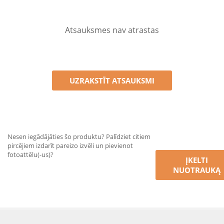
Atsauksmes nav atrastas
UZRAKSTĪT ATSAUKSMI
Nesen iegādājāties šo produktu? Palīdziet citiem
pircējiem izdarīt pareizo izvēli un pievienot
fotoattēlu(-us)?
ĮKELTI
NUOTRAUKĄ