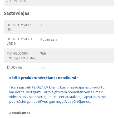
VECUMS NO:
Sastāvdaļas
OLBALTUMVIELAS
7
(%):
OLBALTUMVIELU
Putnu gaļa
VEIDS:
METABOLISKĀ
709
ENERĢIJA (KCAL/KG):
TAUKI (%):
2.7
Kādi ir produktu vērtēšanas noteikumi?
Tikai reģistrēti FERA24.LV klienti, kuri ir iegādājušies produktu,
var dot tai vērtējumu. Ar zvaigznītēm norādītais vērtējums ir
vidējais no visiem vērtējumiem. Pēc atsauksmju apstrādes mēs
publicēsim gan pozitīvus, gan negatīvus vērtējumus.
Atsauksmes