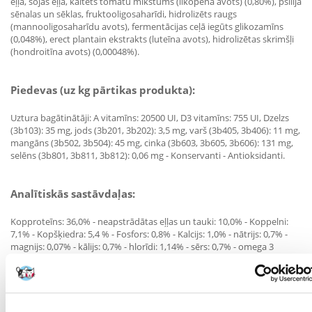
eļļa, sojas eļļa, kaltēts tomātu mīkstums (likopēna avots) (0,80%), psīlija
sēnalas un sēklas, fruktooligosaharīdi, hidrolizēts raugs
(mannooligosaharīdu avots), fermentācijas ceļā iegūts glikozamīns
(0,048%), erect plantain ekstrakts (luteīna avots), hidrolizētas skrimšļi
(hondroitīna avots) (0,00048%).
Piedevas (uz kg pārtikas produkta):
Uztura bagātinātāji: A vitamīns: 20500 UI, D3 vitamīns: 755 UI, Dzelzs
(3b103): 35 mg, jods (3b201, 3b202): 3,5 mg, varš (3b405, 3b406): 11 mg,
mangāns (3b502, 3b504): 45 mg, cinka (3b603, 3b605, 3b606): 131 mg,
selēns (3b801, 3b811, 3b812): 0,06 mg - Konservanti - Antioksidanti.
Analītiskās sastāvdaļas:
Kopproteīns: 36,0% - neapstrādātas eļļas un tauki: 10,0% - Koppelni:
7,1% - Kopšķiedra: 5,4 % - Fosfors: 0,8% - Kalcijs: 1,0% - nātrijs: 0,7% -
magnijs: 0,07% - kālijs: 0,7% - hlorīdi: 1,14% - sērs: 0,7% - omega 3
taukskābes: 0,71% - uz kg barības: beta-karotīns: 4,2 mg.
Ieteicamās devas: