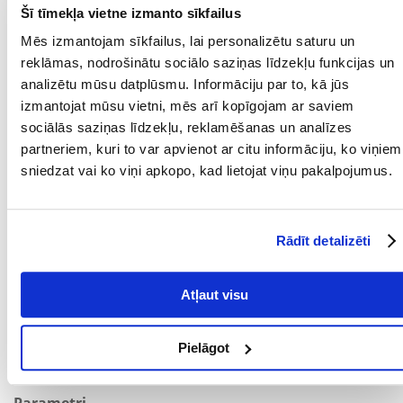
Šī tīmekļa vietne izmanto sīkfailus
Pirms lietošanas vai ilgstošas lietošanas konsultējieties ar
veterinārārstu. Sākotnēji barojiet sausā veidā līdz 6. Vienmēr
Mēs izmantojam sīkfailus, lai personalizētu saturu un
nodrošiniet svaiga ūdens pieejamību dzeršanai.
reklāmas, nodrošinātu sociālo saziņas līdzekļu funkcijas un
Ķermeņa svars Mazs svars Normāls svars Liekais svars
analizētu mūsu datplūsmu. Informāciju par to, kā jūs
kg grami grami grami
izmantojat mūsu vietni, mēs arī kopīgojam ar saviem
2 42 35 28
sociālās saziņas līdzekļu, reklamēšanas un analīzes
2,5 49 41 33
3 56 47 38
partneriem, kuri to var apvienot ar citu informāciju, ko viņiem
3,5 63 52 42
sniedzat vai ko viņi apkopo, kad lietojat viņu pakalpojumus.
4 69 58 46
4,5 75 63 50
5 81 68 54
5,5 87 72 58
Rādīt detalizēti
6 92 77 61
6,5 98 81 65
7 103 86 69
7,5 108 90 72
Atļaut visu
8 113 94 75
8,5 118 98 79
9 123 103 82
Pielāgot
9,5 128 107 85
10 132 111 88