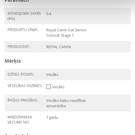
Parametri
IEPAKOJUMA SVARS
0.4
(KG):
PRODUKTU LĪNIJA:
Royal Canin Cat Senior
Consult Stage 1
PRODUCENT:
ROYAL CANIN
Mērķis
DZĪVES POSMS:
Vecāks
VESELĪBAS PAZĪMES:
Vecāks
ĪPAŠAS PRASĪBAS:
Vecāku kaķu veselības
aizsardzība
MĀJDZĪVNIEKA
7 gadu
VECUMS NO: