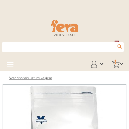
ZOO VEIKALS
0
Veterinārais uzturs kaķiem