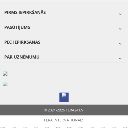
PIRMS IEPIRKŠANĀS
PASŪTĪJUMS
PĒC IEPIRKŠANĀS
PAR UZŅĒMUMU
© 2021-2026 FERA24.LV.
FERA INTERNATIONAL: