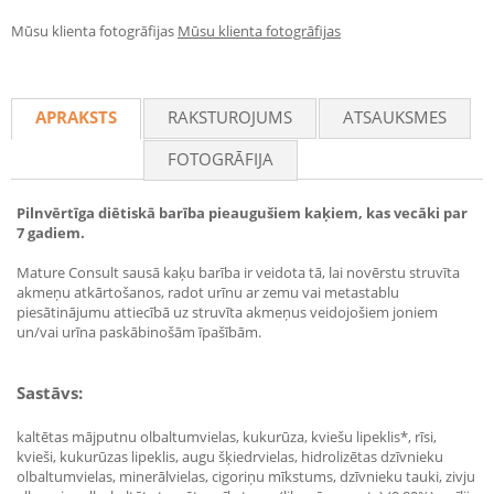
Mūsu klienta fotogrāfijas
Mūsu klienta fotogrāfijas
APRAKSTS
RAKSTUROJUMS
ATSAUKSMES
FOTOGRĀFIJA
Pilnvērtīga diētiskā barība pieaugušiem kaķiem, kas vecāki par
7 gadiem.
Mature Consult sausā kaķu barība ir veidota tā, lai novērstu struvīta
akmeņu atkārtošanos, radot urīnu ar zemu vai metastablu
piesātinājumu attiecībā uz struvīta akmeņus veidojošiem joniem
un/vai urīna paskābinošām īpašībām.
Sastāvs:
kaltētas mājputnu olbaltumvielas, kukurūza, kviešu lipeklis*, rīsi,
kvieši, kukurūzas lipeklis, augu šķiedrvielas, hidrolizētas dzīvnieku
olbaltumvielas, minerālvielas, cigoriņu mīkstums, dzīvnieku tauki, zivju