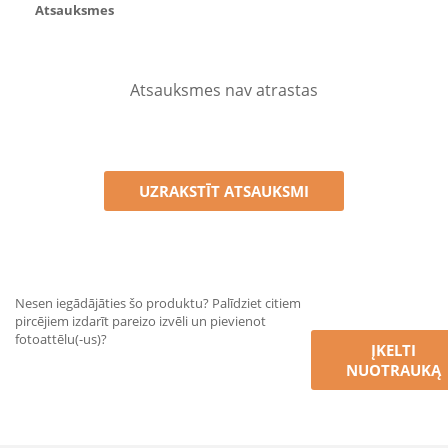
Atsauksmes
Atsauksmes nav atrastas
UZRAKSTĪT ATSAUKSMI
Nesen iegādājāties šo produktu? Palīdziet citiem
pircējiem izdarīt pareizo izvēli un pievienot
fotoattēlu(-us)?
ĮKELTI
NUOTRAUKĄ