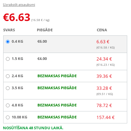
Uzrakstīt atsauksmi
€
6.63
(16.58 € / kg)
SVARS
PIEGĀDE
CENA
0.4 KG
€6.00
6.63 €
(€
16.58
/ KG)
1.5 KG
€4.00
24.34 €
(€
16.23
/ KG)
2.4 KG
BEZMAKSAS PIEGĀDE
39.36 €
3.5 KG
BEZMAKSAS PIEGĀDE
33.28 €
(€
9.51
/ KG)
4.8 KG
BEZMAKSAS PIEGĀDE
78.72 €
10.08 KG
BEZMAKSAS PIEGĀDE
157.44 €
NOSŪTĪŠANA 48 STUNDU LAIKĀ.