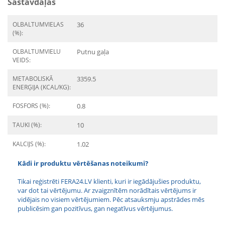
Sastāvdaļas
OLBALTUMVIELAS
36
(%):
OLBALTUMVIELU
Putnu gaļa
VEIDS:
METABOLISKĀ
3359.5
ENERĢIJA (KCAL/KG):
FOSFORS (%):
0.8
TAUKI (%):
10
KALCIJS (%):
1.02
Kādi ir produktu vērtēšanas noteikumi?
Tikai reģistrēti FERA24.LV klienti, kuri ir iegādājušies produktu,
var dot tai vērtējumu. Ar zvaigznītēm norādītais vērtējums ir
vidējais no visiem vērtējumiem. Pēc atsauksmju apstrādes mēs
publicēsim gan pozitīvus, gan negatīvus vērtējumus.