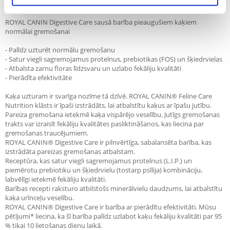
Apraksts
ROYAL CANIN Digestive Care sausā barība pieaugušiem kaķiem
normālai gremošanai
- Palīdz uzturēt normālu gremošanu
- Satur viegli sagremojamus proteīnus, prebiotikas (FOS) un šķiedrvielas
- Atbalsta zarnu floras līdzsvaru un uzlabo fekāliju kvalitāti
- Pierādīta efektivitāte
Kaķa uzturam ir svarīga nozīme tā dzīvē. ROYAL CANIN® Feline Care
Nutrition klāsts ir īpaši izstrādāts, lai atbalstītu kaķus ar īpašu jutību.
Pareiza gremošana ietekmē kaķa vispārējo veselību. Jutīgs gremošanas
trakts var izraisīt fekāliju kvalitātes pasliktināšanos, kas liecina par
gremošanas traucējumiem.
ROYAL CANIN® Digestive Care ir pilnvērtīga, sabalansēta barība, kas
izstrādāta pareizas gremošanas atbalstam.
Receptūra, kas satur viegli sagremojamus proteīnus (L.I.P.) un
piemērotu prebiotiku un šķiedrvielu (tostarp psīlija) kombināciju,
labvēlīgi ietekmē fekāliju kvalitāti.
Barības recepti raksturo atbilstošs minerālvielu daudzums, lai atbalstītu
kaķa urīnceļu veselību.
ROYAL CANIN® Digestive Care ir barība ar pierādītu efektivitāti. Mūsu
pētījumi* liecina, ka šī barība palīdz uzlabot kaķu fekāliju kvalitāti par 95
% tikai 10 lietošanas dienu laikā.