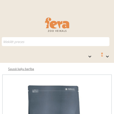
ZOO VEIKALS
0
Sausā kaķu barība