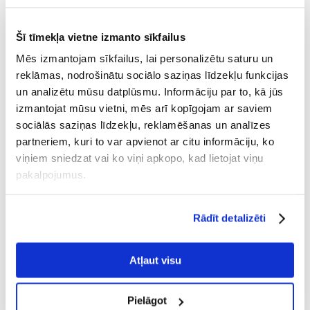
20 KG
BEZMAKSAS PIEGĀDE
171.96 €
(€
8.60
/ KG)
Šī tīmekļa vietne izmanto sīkfailus
NOSŪTĪŠANA 48 STUNDU LAIKĀ.
Mēs izmantojam sīkfailus, lai personalizētu saturu un
Mūsu klienta fotogrāfijas
Mūsu klienta fotogrāfijas
reklāmas, nodrošinātu sociālo saziņas līdzekļu funkcijas
un analizētu mūsu datplūsmu. Informāciju par to, kā jūs
5 ATSAUKSMES
4.8 z 5
izmantojat mūsu vietni, mēs arī kopīgojam ar saviem
sociālās saziņas līdzekļu, reklamēšanas un analīzes
partneriem, kuri to var apvienot ar citu informāciju, ko
viņiem sniedzat vai ko viņi apkopo, kad lietojat viņu
pakalpojumus.
100%
Rādīt detalizēti
100% KLIENTU IESAKA ŠO PRODUKTU
Atļaut visu
UZRAKSTĪT ATSAUKSMI
Recommend
Pielāgot