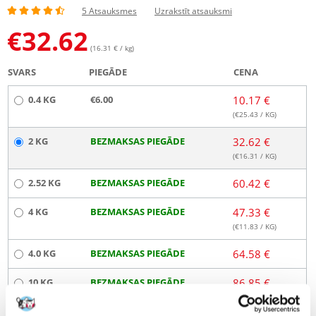
5 Atsauksmes
Uzrakstīt atsauksmi
€
32.62
(16.31 € / kg)
SVARS
PIEGĀDE
CENA
0.4 KG
€6.00
10.17 €
(€
25.43
/ KG)
2 KG
BEZMAKSAS PIEGĀDE
32.62 €
(€
16.31
/ KG)
2.52 KG
BEZMAKSAS PIEGĀDE
60.42 €
4 KG
BEZMAKSAS PIEGĀDE
47.33 €
(€
11.83
/ KG)
4.0 KG
BEZMAKSAS PIEGĀDE
64.58 €
10 KG
BEZMAKSAS PIEGĀDE
86.85 €
(€
8.69
/ KG)