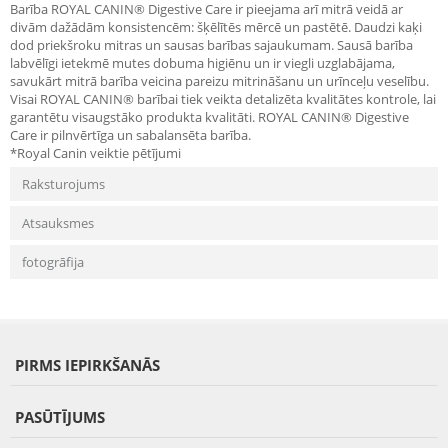
Barība ROYAL CANIN® Digestive Care ir pieejama arī mitrā veidā ar
divām dažādām konsistencēm: šķēlītēs mērcē un pastētē. Daudzi kaķi
dod priekšroku mitras un sausas barības sajaukumam. Sausā barība
labvēlīgi ietekmē mutes dobuma higiēnu un ir viegli uzglabājama,
savukārt mitrā barība veicina pareizu mitrināšanu un urīnceļu veselību.
Visai ROYAL CANIN® barībai tiek veikta detalizēta kvalitātes kontrole, lai
garantētu visaugstāko produkta kvalitāti. ROYAL CANIN® Digestive
Care ir pilnvērtīga un sabalansēta barība.
*Royal Canin veiktie pētījumi
Raksturojums
Atsauksmes
fotogrāfija
PIRMS IEPIRKŠANĀS
PASŪTĪJUMS