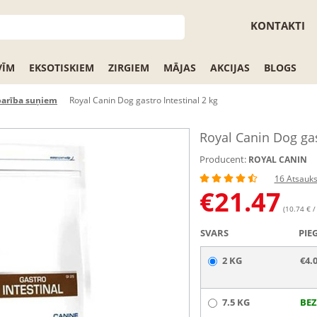
KONTAKTI
VĪM
EKSOTISKIEM
ZIRGIEM
MĀJAS
AKCIJAS
BLOGS
barība suņiem
Royal Canin Dog gastro Intestinal 2 kg
Royal Canin Dog gas
Producent:
ROYAL CANIN
16 Atsauk
€
21.47
(10.74 € /
SVARS
PIE
2 KG
€4.
7.5 KG
BEZ