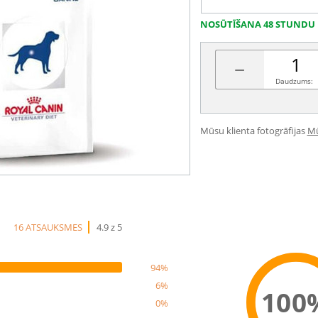
NOSŪTĪŠANA 48 STUNDU 
−
Daudzums:
Mūsu klienta fotogrāfijas
Mū
16 ATSAUKSMES
4.9 z 5
94%
6%
100
0%