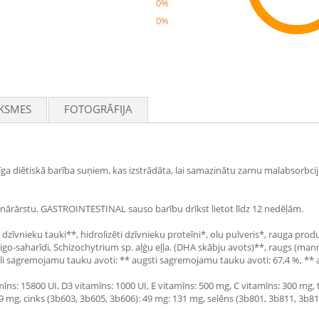
0%
0%
Rec
KSMES
FOTOGRĀFIJA
 diētiskā barība suņiem, kas izstrādāta, lai samazinātu zarnu malabsorbcij
rinārārstu. GASTROINTESTINAL sauso barību drīkst lietot līdz 12 nedēļām.
zīvnieku tauki**, hidrolizēti dzīvnieku proteīni*, olu pulveris*, rauga produ
ktooligo-saharīdi, Schizochytrium sp. aļģu eļļa. (DHA skābju avots)**, raugs (
gli sagremojamu tauku avoti: ** augsti sagremojamu tauku avoti: 67,4 %, **
īns: 15800 UI, D3 vitamīns: 1000 UI, E vitamīns: 500 mg, C vitamīns: 300 mg, ta
9 mg, cinks (3b603, 3b605, 3b606): 49 mg: 131 mg, selēns (3b801, 3b811, 3b8