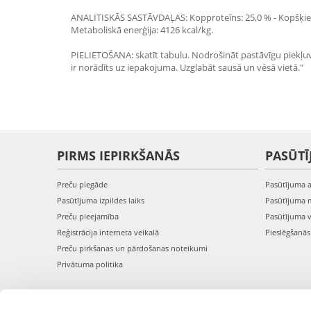
ANALITISKĀS SASTĀVDAĻAS: Kopproteīns: 25,0 % - Kopšķiedra:
Metaboliskā enerģija: 4126 kcal/kg.
PIELIETOŠANA: skatīt tabulu. Nodrošināt pastāvīgu piekļuv
ir norādīts uz iepakojuma. Uzglabāt sausā un vēsā vietā."
PIRMS IEPIRKŠANĀS
PASŪTĪ
Preču piegāde
Pasūtījuma 
Pasūtījuma izpildes laiks
Pasūtījuma 
Preču pieejamība
Pasūtījuma 
Reģistrācija interneta veikalā
Pieslēgšanā
Preču pirkšanas un pārdošanas noteikumi
Privātuma politika