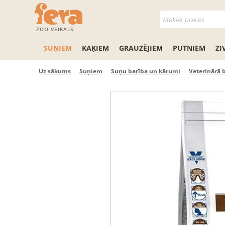
ZOO VEIKALS
SUŅIEM
KAĶIEM
GRAUZĒJIEM
PUTNIEM
ZI
Uz sākums
Suņiem
Suņu barība un kārumi
Veterinārā 