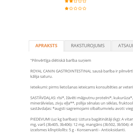
APRAKSTS
RAKSTUROJUMS
ATSAU
"Pilnvērtīga diētiskā barība suņiem
ROYAL CANIN GASTROINTESTINAL sausā barība ir pilnvērtīga
kālija saturu.
Ieteikumi: pirms lietošanas ieteicams konsultēties ar vete
SASTĀVDAĻAS: rīsi*, žāvēti mājputnu proteīni*, kukurūza*, d
minerālvielas, zivju eļļa**, psīlija sēnalas un sēklas, fru
sastāvdaļas: *augsti sagremojami olbaltumvielu avoti: vie
PIEDEVUMI (uz kg barības): Uztura bagātinātāji (kg): A vitam
mg, varš (3b405, 3b406): 12 mg, mangāns (3b502, 3b504): 4
izcelsmes klīnptilolīts: 5 g - Konservanti - Antioksidanti.