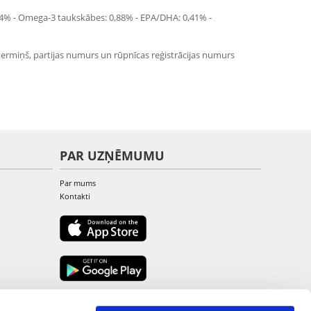
 0,4% - Omega-3 taukskābes: 0,88% - EPA/DHA: 0,41% -
termiņš, partijas numurs un rūpnīcas reģistrācijas numurs
PAR UZŅĒMUMU
Par mums
Kontakti