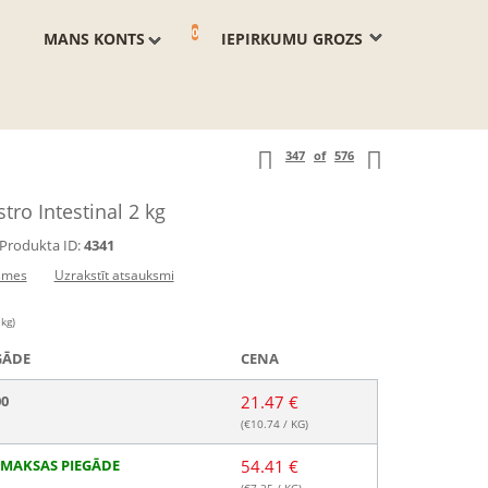
0
MANS KONTS
IEPIRKUMU GROZS
347
of
576
tro Intestinal 2 kg
Produkta ID:
4341
smes
Uzrakstīt atsauksmi
 kg)
GĀDE
CENA
00
21.47 €
(€
10.74
/ KG)
MAKSAS PIEGĀDE
54.41 €