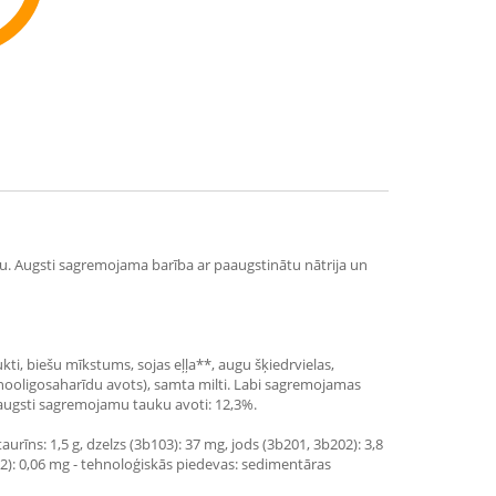
ommend
u. Augsti sagremojama barība ar paaugstinātu nātrija un
kti, biešu mīkstums, sojas eļļa**, augu šķiedrvielas,
mannooligosaharīdu avots), samta milti. Labi sagremojamas
 augsti sagremojamu tauku avoti: 12,3%.
urīns: 1,5 g, dzelzs (3b103): 37 mg, jods (3b201, 3b202): 3,8
12): 0,06 mg - tehnoloģiskās piedevas: sedimentāras