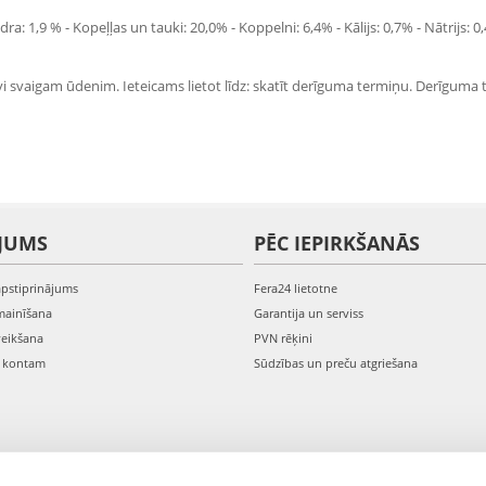
 1,9 % - Kopeļļas un tauki: 20,0% - Koppelni: 6,4% - Kālijs: 0,7% - Nātrijs:
i svaigam ūdenim. Ieteicams lietot līdz: skatīt derīguma termiņu. Derīguma 
JUMS
PĒC IEPIRKŠANĀS
apstiprinājums
Fera24 lietotne
mainīšana
Garantija un serviss
veikšana
PVN rēķini
s kontam
Sūdzības un preču atgriešana