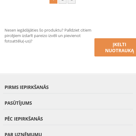
Nesen iegādājāties šo produktu? Palīdziet citiem
pircējiem izdarīt pareizo izvēli un pievienot
fotoattēlu(-us)?
ĮKELTI
NUOTRAUKĄ
PIRMS IEPIRKŠANĀS
PASŪTĪJUMS
PĒC IEPIRKŠANĀS
PAR UZŅĒMUMU