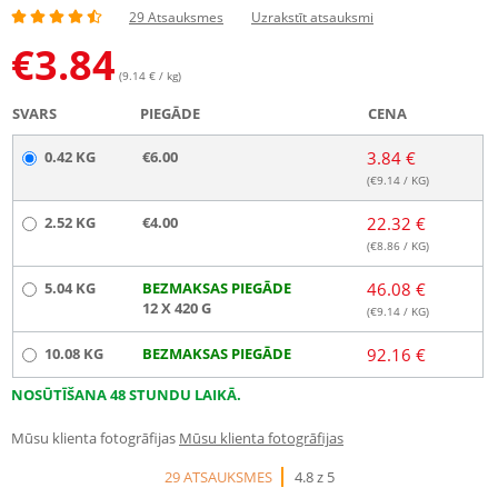
29 Atsauksmes
Uzrakstīt atsauksmi
€
3.84
(9.14 € / kg)
SVARS
PIEGĀDE
CENA
0.42 KG
€6.00
3.84 €
(€
9.14
/ KG)
2.52 KG
€4.00
22.32 €
(€
8.86
/ KG)
5.04 KG
BEZMAKSAS PIEGĀDE
46.08 €
12 X 420 G
(€
9.14
/ KG)
10.08 KG
BEZMAKSAS PIEGĀDE
92.16 €
NOSŪTĪŠANA 48 STUNDU LAIKĀ.
Mūsu klienta fotogrāfijas
Mūsu klienta fotogrāfijas
29 ATSAUKSMES
4.8 z 5