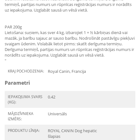
termiņš, partijas numurs un rūpnīcas reģistrācijas numurs ir norādīts
uz iepakojuma. Uzglabāt sausā un vēsā vietā.
PAR 200g
Lietošana: suņiem, kas sver 4 kg, izbarojiet 1 + ½ kārbiņas dienā vai
mazāk, ja barību sajauc ar sauso barību. Nodrošināt pastāvīgu piekļuvi
svaigam ūdenim. Vislabāk lietot pirms: skatīt derīguma termiņu.
Derīguma termiņš, partijas numurs un rūpnīcas reģistrācijas numurs ir
norādīts uz iepakojuma. Uzglabāt sausā un vēsā vietā.
"
KRAJ POCHODZENIA:
Royal Canin, Francija
Parametri
IEPAKOJUMA SVARS
0.42
(KG):
MĀJDZĪVNIEKA
Universāls
IZMĒRS:
PRODUKTU LĪNIJA:
ROYAL CANIN Dog hepatic
šlapias