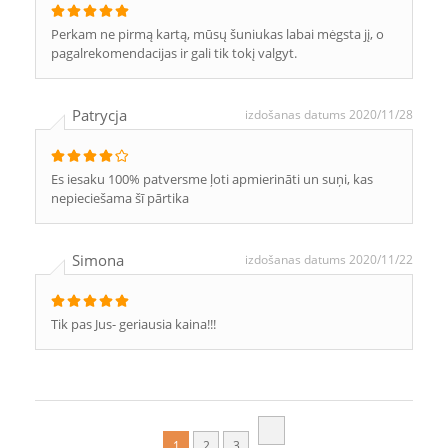
Perkam ne pirmą kartą, mūsų šuniukas labai mėgsta jį, o
pagalrekomendacijas ir gali tik tokį valgyt.
Patrycja
izdošanas datums 2020/11/28
Es iesaku 100% patversme ļoti apmierināti un suņi, kas
nepieciešama šī pārtika
Simona
izdošanas datums 2020/11/22
Tik pas Jus- geriausia kaina!!!
1
2
3