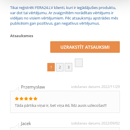
Tikai reģistrēti FERA24.LV klienti, kuri ir iegādājušies produktu,
var dot tai vērtējumu. Ar zvaigznītēm norādītais vērtējums ir
vidējais no visiem vērtējumiem. Pēc atsauksmju apstrādes mēs
publicēsim gan pozitīvus, gan negatīvus vērtējumus.
Atsauksmes
UZRAKSTĪT ATSAUKSMI
1
2
3
Przemysław
izdošanas datums 2022/11/29
Tāda pārtika viņai ir, bet viņa ēd, līdz ausis uzlecošas!!!
Jacek
izdošanas datums 2022/09/02