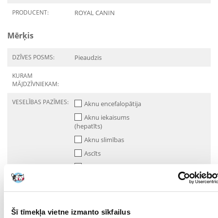
PRODUCENT:
ROYAL CANIN
Mērķis
DZĪVES POSMS:
Pieaudzis
KURAM
MĀJDZĪVNIEKAM:
VESELĪBAS PAZĪMES:
Aknu encefalopātija
Aknu iekaisums
(hepatīts)
Aknu slimības
Ascīts
Dzeltenā kaite
Glikogēna
uzglabāšanas slimība
Portosistēmas šunts
Šī tīmekļa vietne izmanto sīkfailus