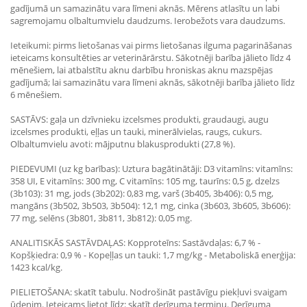
gadījumā un samazinātu vara līmeni aknās. Mērens atlasītu un labi
sagremojamu olbaltumvielu daudzums. Ierobežots vara daudzums.
Ieteikumi: pirms lietošanas vai pirms lietošanas ilguma pagarināšanas
ieteicams konsultēties ar veterinārārstu. Sākotnēji barība jālieto līdz 4
mēnešiem, lai atbalstītu aknu darbību hroniskas aknu mazspējas
gadījumā; lai samazinātu vara līmeni aknās, sākotnēji barība jālieto līdz
6 mēnešiem.
SASTĀVS: gaļa un dzīvnieku izcelsmes produkti, graudaugi, augu
izcelsmes produkti, eļļas un tauki, minerālvielas, raugs, cukurs.
Olbaltumvielu avoti: mājputnu blakusprodukti (27,8 %).
PIEDEVUMI (uz kg barības): Uztura bagātinātāji: D3 vitamīns: vitamīns:
358 UI, E vitamīns: 300 mg, C vitamīns: 105 mg, taurīns: 0,5 g, dzelzs
(3b103): 31 mg, jods (3b202): 0,83 mg, varš (3b405, 3b406): 0,5 mg,
mangāns (3b502, 3b503, 3b504): 12,1 mg, cinka (3b603, 3b605, 3b606):
77 mg, selēns (3b801, 3b811, 3b812): 0,05 mg.
ANALITISKĀS SASTĀVDAĻAS: Kopproteīns: Sastāvdaļas: 6,7 % -
Kopšķiedra: 0,9 % - Kopeļļas un tauki: 1,7 mg/kg - Metaboliskā enerģija:
1423 kcal/kg.
PIELIETOŠANA: skatīt tabulu. Nodrošināt pastāvīgu piekļuvi svaigam
ūdenim. Ieteicams lietot līdz: skatīt derīguma termiņu. Derīguma