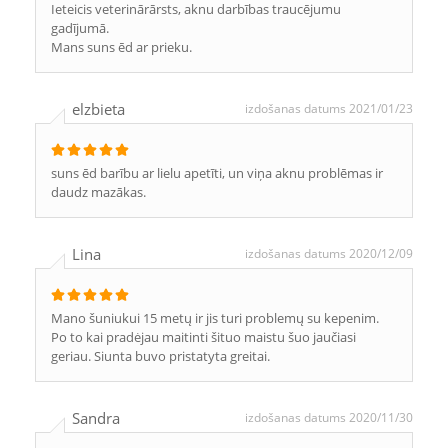
Ieteicis veterinārārsts, aknu darbības traucējumu
gadījumā.
Mans suns ēd ar prieku.
elzbieta
izdošanas datums 2021/01/23
suns ēd barību ar lielu apetīti, un viņa aknu problēmas ir
daudz mazākas.
Lina
izdošanas datums 2020/12/09
Mano šuniukui 15 metų ir jis turi problemų su kepenim.
Po to kai pradėjau maitinti šituo maistu šuo jaučiasi
geriau. Siunta buvo pristatyta greitai.
Sandra
izdošanas datums 2020/11/30