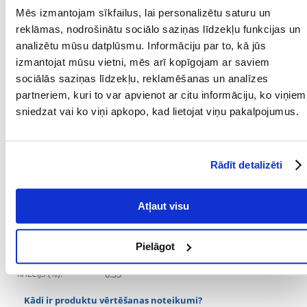
ĪPAŠAS PRASĪBAS:
Aknu slimības
Mēs izmantojam sīkfailus, lai personalizētu saturu un
reklāmas, nodrošinātu sociālo saziņas līdzekļu funkcijas un
MĀJDZĪVNIEKA
12
analizētu mūsu datplūsmu. Informāciju par to, kā jūs
VECUMS NO:
izmantojat mūsu vietni, mēs arī kopīgojam ar saviem
Sastāvdaļas
sociālās saziņas līdzekļu, reklamēšanas un analīzes
partneriem, kuri to var apvienot ar citu informāciju, ko viņiem
OLBALTUMVIELAS
6.5
sniedzat vai ko viņi apkopo, kad lietojat viņu pakalpojumus.
(%):
OLBALTUMVIELU
Dzīvnieku izcelsmes
VEIDS:
produkti
Rādīt detalizēti
METABOLISKĀ
1382
ENERĢIJA (KCAL/KG):
Atļaut visu
FOSFORS (%):
0.24
Pielāgot
TAUKI (%):
4.2
KALCIJS (%):
0.35
Kādi ir produktu vērtēšanas noteikumi?