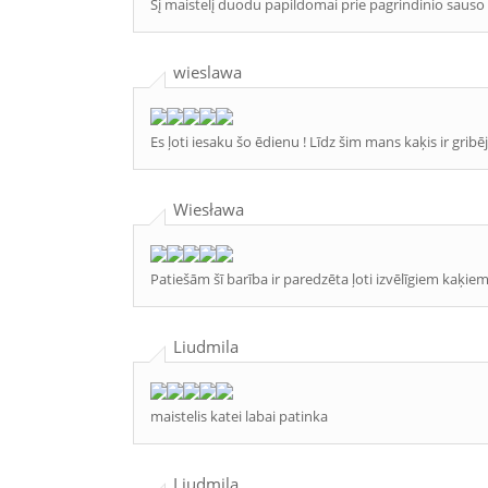
Šį maistelį duodu papildomai prie pagrindinio sauso 
wieslawa
Es ļoti iesaku šo ēdienu ! Līdz šim mans kaķis ir gri
Wiesława
Patiešām šī barība ir paredzēta ļoti izvēlīgiem kaķiem !!
Liudmila
maistelis katei labai patinka
Liudmila