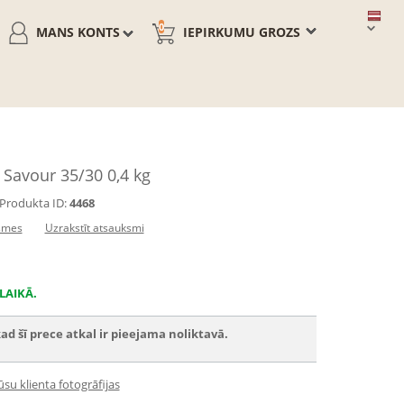
0
MANS KONTS
IEPIRKUMU GROZS
 Savour 35/30 0,4 kg
Produkta ID:
4468
smes
Uzrakstīt atsauksmi
LAIKĀ.
ad šī prece atkal ir pieejama noliktavā.
su klienta fotogrāfijas