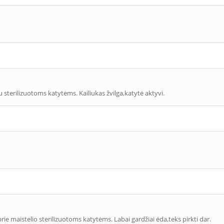
u sterilizuotoms katytėms. Kailiukas žvilga,katytė aktyvi.
ie maistelio sterilizuotoms katytėms. Labai gardžiai ėda,teks pirkti dar.