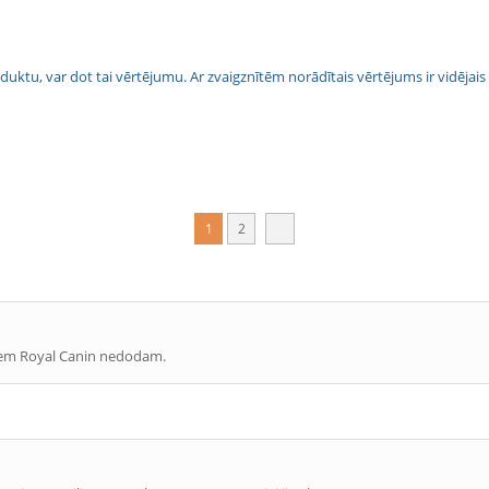
 produktu, var dot tai vērtējumu. Ar zvaigznītēm norādītais vērtējums ir vidē
1
2
ķiem Royal Canin nedodam.