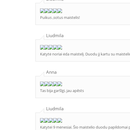
Puikus ,sotus maistelis!
Liudmila
Katytė noriai ėda maistelį. Duodu jį kartu su maisteli
Anna
Tas bija garšīgi, jau apēsts
Liudmila
Katytei 9 mėnesiai. Šio maistelio duodu papildomai pr