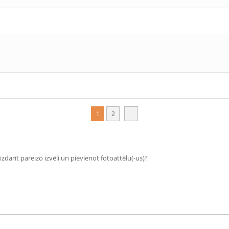
1
2
zdarīt pareizo izvēli un pievienot fotoattēlu(-us)?