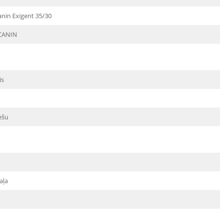
anin Exigent 35/30
CANIN
is
ešu
aļa