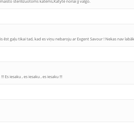
maisto sterilizuotoms katėms,Katytė noriai jį valgo.
bējis ēst gaļu tikai tad, kad es viņu nebaroju ar Exgent Savour ! Nekas nav l
! Es iesaku , es iesaku , es iesaku !!!