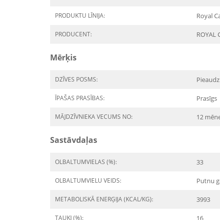
PRODUKTU LĪNIJA:
Royal C
PRODUCENT:
ROYAL 
Mērķis
DZĪVES POSMS:
Pieaudz
ĪPAŠAS PRASĪBAS:
Prasīgs
MĀJDZĪVNIEKA VECUMS NO:
12 mēn
Sastāvdaļas
OLBALTUMVIELAS (%):
33
OLBALTUMVIELU VEIDS:
Putnu g
METABOLISKĀ ENERĢIJA (KCAL/KG):
3993
TAUKI (%):
16