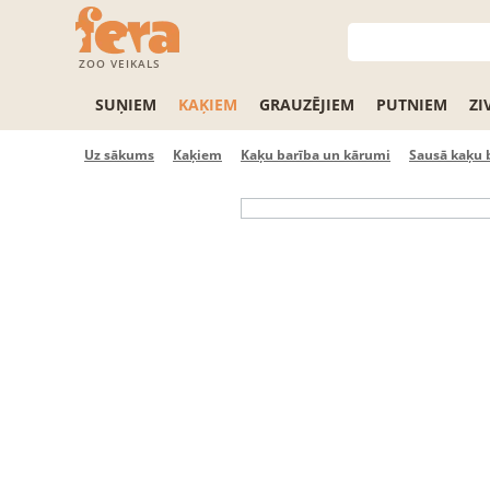
ZOO VEIKALS
SUŅIEM
KAĶIEM
GRAUZĒJIEM
PUTNIEM
ZI
Uz sākums
Kaķiem
Kaķu barība un kārumi
Sausā kaķu 