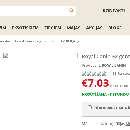
KONTAKTI
VĪM
EKSOTISKIEM
ZIRGIEM
MĀJAS
AKCIJAS
BLOGS
barība
Royal Canin Exigent Savour 35/30 0,4 kg
Royal Canin Exigent
Producent:
ROYAL CANIN
11 Atsauk
€
7.03
(17.58 € / kg)
NOSŪTĪŠANA 48 STUNDU 
Informējiet mani, k
Mūsu klienta fotogrāfijas
Mū