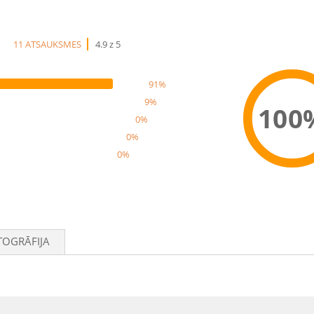
11 ATSAUKSMES
4.9 z 5
91%
9%
100
0%
0%
0%
Rec
TOGRĀFIJA