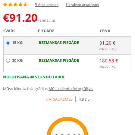
5 Atsauksmes
Uzrakstīt atsauksmi
€
91.20
(6.08 € / kg)
SVARS
PIEGĀDE
CENA
15 KG
BEZMAKSAS PIEGĀDE
91.20 €
(€
6.08
/ KG)
30 KG
BEZMAKSAS PIEGĀDE
180.58 €
(€
6.02
/ KG)
NOSŪTĪŠANA 48 STUNDU LAIKĀ.
Mūsu klienta fotogrāfijas
Mūsu klienta fotogrāfijas
5 ATSAUKSMES
4.8 z 5