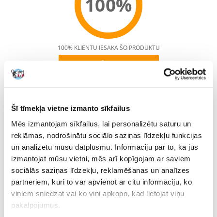
100%
100% KLIENTU IESAKA ŠO PRODUKTU
UZRAKSTĪT ATSAUKSMI
Recommend
Raksturojums
Šī tīmekļa vietne izmanto sīkfailus
Parametri
Mēs izmantojam sīkfailus, lai personalizētu saturu un
reklāmas, nodrošinātu sociālo saziņas līdzekļu funkcijas
IEPAKOJUMA SVARS
15
(KG):
un analizētu mūsu datplūsmu. Informāciju par to, kā jūs
izmantojat mūsu vietni, mēs arī kopīgojam ar saviem
MĀJDZĪVNIEKA
Lielās šķirnes
sociālās saziņas līdzekļu, reklamēšanas un analīzes
IZMĒRS:
partneriem, kuri to var apvienot ar citu informāciju, ko
PRODUKTU LĪNIJA:
Royal Canin Giant Starter
viņiem sniedzat vai ko viņi apkopo, kad lietojat viņu
Mother &amp; Babydog
pakalpojumus.