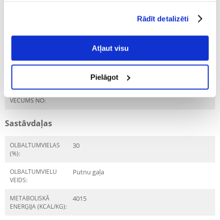
PRODUCENT:
ROYAL CANIN
Rādīt detalizēti
Mērķis
DZĪVES POSMS:
Jaunākais
Atļaut visu
ĪPAŠAS PRASĪBAS:
Grūtniecība, zīdīšana un
augšanas periods
Pielāgot
MĀJDZĪVNIEKA
3 nedēļu
VECUMS NO:
Sastāvdaļas
OLBALTUMVIELAS
30
(%):
OLBALTUMVIELU
Putnu gaļa
VEIDS:
METABOLISKĀ
4015
ENERĢIJA (KCAL/KG):