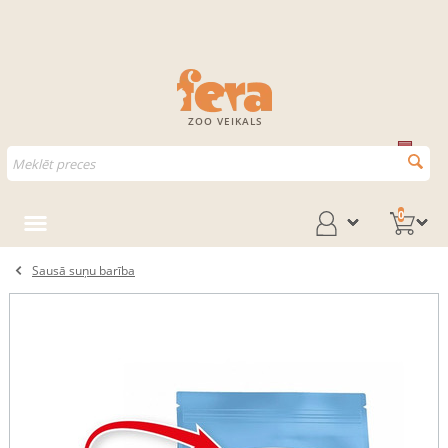
ZOO VEIKALS
0
Sausā suņu barība