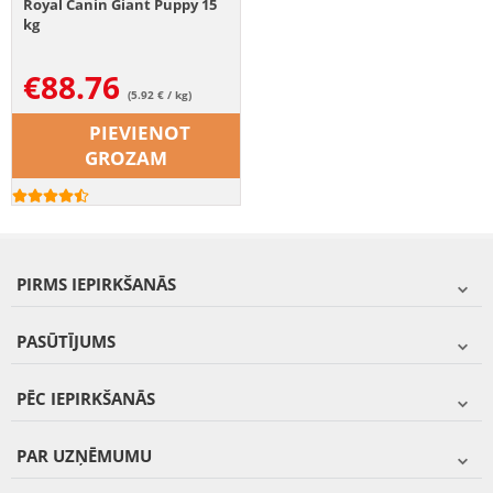
Royal Canin Giant Puppy 15
kg
€
88.76
(5.92 € / kg)
PIEVIENOT
GROZAM
PIRMS IEPIRKŠANĀS
PASŪTĪJUMS
PĒC IEPIRKŠANĀS
PAR UZŅĒMUMU