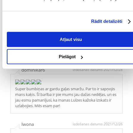
Royal Canin Hair&Skin barība kaķim uzreiz iepatikās. Tas
ne vienmēr tā ir, bieži vien kaķis citiem ēdieniem tuvojās ar
Rādīt detalizēti
rezervi vai vispār nepārvietojās. Šajā gadījumā viņš katru
reizi apēd visu sagatavoto porciju. Es viņu baroju saskaņā
ar norādījumiem uz iepakojuma. Pēc ilgākas lietošanas es
Atļaut visu
pamanīju, ka viņa kažoks vairāk spīd un ir biezāks, lai gan
parasti tas notiek ziemā. Manuprāt, arī ēdienam bija liela
nozīme.
Pielāgot
dominikar6
izdošanas datums 2021/12/28
Super bumbiņas ar gardu gaļas smaržu. Par to ir sapņojis
mans kaķis. Šī barība ir pie mums jau dažas nedēļas, un es
jau esmu pamanījusi, ka manas Luīzes kažoka izskats ir
uzlabojies. Mēs esam par!
Iwona
izdošanas datums 2021/12/26