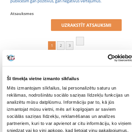
publicēsim gan pozitīvus, gan negatīvus vērtējumus.
Atsauksmes
UZRAKSTĪT ATSAUKSMI
1
2
3
Jola
izdošanas datums 2022/05/12
Šī tīmekļa vietne izmanto sīkfailus
Es ceru, ka šī barība palīdzēs pieradināt manu Sibīrijas
Mēs izmantojam sīkfailus, lai personalizētu saturu un
suņu kažoku. Tie ir veci kaķi, un viņu kažoks kļūst ļoti
reklāmas, nodrošinātu sociālo saziņas līdzekļu funkcijas un
sapinies. Vēl nevaru rakstīt par iedarbību, bet noteikti kaķi
ar prieku ēd šo barību. Svarīgākais ir tas, ka viņiem patīk
analizētu mūsu datplūsmu. Informāciju par to, kā jūs
kraukšķi....
izmantojat mūsu vietni, mēs arī kopīgojam ar saviem
sociālās saziņas līdzekļu, reklamēšanas un analīzes
partneriem, kuri to var apvienot ar citu informāciju, ko viņiem
ewula91
izdošanas datums 2022/01/07
sniedzat vai ko viņi apkopo, kad lietojat viņu pakalpojumus.