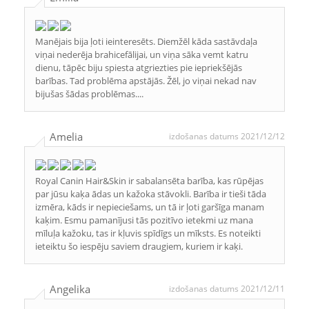
Manējais bija ļoti ieinteresēts. Diemžēl kāda sastāvdaļa
viņai nederēja brahicefālijai, un viņa sāka vemt katru
dienu, tāpēc biju spiesta atgriezties pie iepriekšējās
barības. Tad problēma apstājās. Žēl, jo viņai nekad nav
bijušas šādas problēmas....
Amelia
izdošanas datums 2021/12/12
Royal Canin Hair&Skin ir sabalansēta barība, kas rūpējas
par jūsu kaķa ādas un kažoka stāvokli. Barība ir tieši tāda
izmēra, kāds ir nepieciešams, un tā ir ļoti garšīga manam
kaķim. Esmu pamanījusi tās pozitīvo ietekmi uz mana
mīluļa kažoku, tas ir kļuvis spīdīgs un mīksts. Es noteikti
ieteiktu šo iespēju saviem draugiem, kuriem ir kaķi.
Angelika
izdošanas datums 2021/12/11