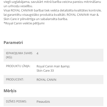
viegli uzglabājama, savukārt mitrā barība veicina pareizu mitrināšanu
un urīnceļu veselību.
Visai ROYAL CANIN® barībai tiek veikta detalizēta kvalitātes kontrole,
lai garantētu visaugstāko produkta kvalitāti. ROYAL CANIN® Hair &
Skin Care ir pilnvērtīga un sabalansēta barība.
*Royal Canin veiktie pētījumi
Parametri
IEPAKOJUMA SVARS
4
(KG):
PRODUKTU LĪNIJA:
Royal Canin Hair &amp;
Skin Care 33
PRODUCENT:
ROYAL CANIN
Mērķis
DZĪVES POSMS:
Pieaudzis