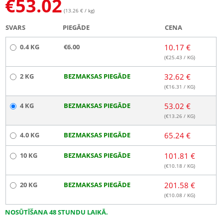
€
53.02
(13.26 € / kg)
SVARS
PIEGĀDE
CENA
0.4 KG
€6.00
10.17 €
(€
25.43
/ KG)
2 KG
BEZMAKSAS PIEGĀDE
32.62 €
(€
16.31
/ KG)
4 KG
BEZMAKSAS PIEGĀDE
53.02 €
(€
13.26
/ KG)
4.0 KG
BEZMAKSAS PIEGĀDE
65.24 €
10 KG
BEZMAKSAS PIEGĀDE
101.81 €
(€
10.18
/ KG)
20 KG
BEZMAKSAS PIEGĀDE
201.58 €
(€
10.08
/ KG)
NOSŪTĪŠANA 48 STUNDU LAIKĀ.