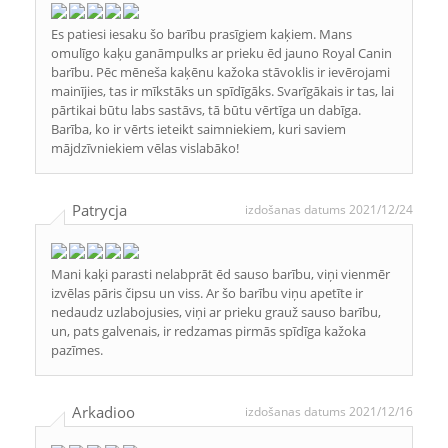
Es patiesi iesaku šo barību prasīgiem kaķiem. Mans
omulīgo kaķu ganāmpulks ar prieku ēd jauno Royal Canin
barību. Pēc mēneša kaķēnu kažoka stāvoklis ir ievērojami
mainījies, tas ir mīkstāks un spīdīgāks. Svarīgākais ir tas, lai
pārtikai būtu labs sastāvs, tā būtu vērtīga un dabīga.
Barība, ko ir vērts ieteikt saimniekiem, kuri saviem
mājdzīvniekiem vēlas vislabāko!
Patrycja
izdošanas datums 2021/12/24
Mani kaķi parasti nelabprāt ēd sauso barību, viņi vienmēr
izvēlas pāris čipsu un viss. Ar šo barību viņu apetīte ir
nedaudz uzlabojusies, viņi ar prieku grauž sauso barību,
un, pats galvenais, ir redzamas pirmās spīdīga kažoka
pazīmes.
Arkadioo
izdošanas datums 2021/12/16