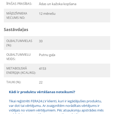
ĪPAŠAS PRASĪBAS:
Ādas un kažoka kopšana
MĀJDZĪVNIEKA
12 mēnešu
VECUMS NO:
Sastāvdaļas
OLBALTUMVIELAS
33
(%):
OLBALTUMVIELU
Putnu gaļa
VEIDS:
METABOLISKĀ
4153
ENERĢIJA (KCAL/KG):
TAUKI (%):
22
Kādi ir produktu vērtēšanas noteikumi?
Tikai reģistrēti FERA24.LV klienti, kuri ir iegādājušies produktu,
var dot tai vērtējumu. Ar zvaigznītēm norādītais vērtējums ir
vidējais no visiem vērtējumiem. Pēc atsauksmju apstrādes mēs