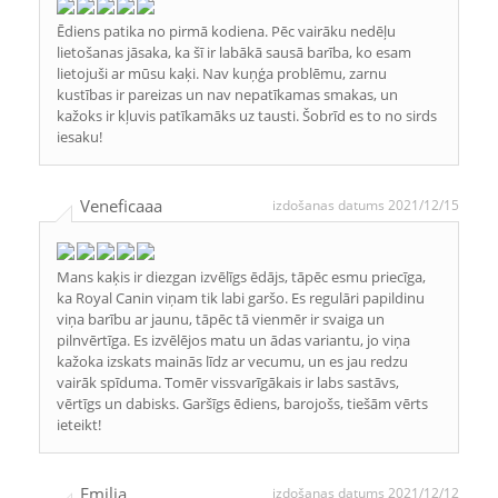
Ēdiens patika no pirmā kodiena. Pēc vairāku nedēļu
lietošanas jāsaka, ka šī ir labākā sausā barība, ko esam
lietojuši ar mūsu kaķi. Nav kuņģa problēmu, zarnu
kustības ir pareizas un nav nepatīkamas smakas, un
kažoks ir kļuvis patīkamāks uz tausti. Šobrīd es to no sirds
iesaku!
Veneficaaa
izdošanas datums 2021/12/15
Mans kaķis ir diezgan izvēlīgs ēdājs, tāpēc esmu priecīga,
ka Royal Canin viņam tik labi garšo. Es regulāri papildinu
viņa barību ar jaunu, tāpēc tā vienmēr ir svaiga un
pilnvērtīga. Es izvēlējos matu un ādas variantu, jo viņa
kažoka izskats mainās līdz ar vecumu, un es jau redzu
vairāk spīduma. Tomēr vissvarīgākais ir labs sastāvs,
vērtīgs un dabisks. Garšīgs ēdiens, barojošs, tiešām vērts
ieteikt!
Emilia
izdošanas datums 2021/12/12