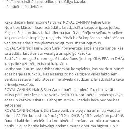
- Palīdz veicināt ādas veselību un spīdīgu kažoku
- Pierādīta efektivitāte
Kaķa diētai ir liela nozīme tā dzīvē. ROYAL CANIN® Feline Care
Nutrition klāsts ir īpaši izstrādāts, lai atbalstītu kaķus ar īpašu jutību.
Kaķa kažoka un ādas izskats liecina par tā vispārējo veselību. Veseliem
kaķiem kažoks ir spīdīgs un gluds. Pārāk bieža kopšana vai skrāpēšana
var izraisīt ādas aizsargkārtas bojājumus un traucējumus.
ROYAL CANIN® Hair & Skin Care ir pilnvērtīga, sabalansēta barība, kas
izstrādāta, lai veicinātu veselīgu un spīdīgu kažoku.
Sastāvā ir omega 3 un omega 6 taukskābes (tostarp GLA, EPA un DHA),
kas palīdz uzturēt un barot kaķa ādu.
Barība satur arī mijiedarbības vitamīnu kompleksu, kas palīdz stiprināt
ādas barjeras funkciju, kas aizsargā to no kaitīgiem vides faktoriem.
Barības sastāvā ir atbilstošs minerālvielu daudzums, lai atbalstītu kaķa
urīnceļu veselību.
ROYAL CANIN® Hair & Skin Care ir barība ar pierādītu efektivitāti.
Mūsu pētījumi* liecina, ka vairāk nekā 90 % aprūpētāju novēroja kaķa
ādas un kažoka izskata uzlabojumus tikai 3 nedēļu laikā pēc barības
lietošanas.
ROYAL CANIN® Hair & Skin Care barība ir pieejama arī mitrā veidā ar
trim dažādām konsistencēm: šķēlītēs mērcē, šķēlītēs želejā un pastētē.
Daudzi kaķi dod priekšroku kombinētai barošanai ar mitru un sausu
barību. Sausā barība labvēlīgi ietekmē mutes dobuma higiēnu un ir