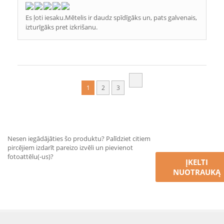
Es ļoti iesaku.Mētelis ir daudz spīdīgāks un, pats galvenais,
izturīgāks pret izkrišanu.
1
2
3
Nesen iegādājāties šo produktu? Palīdziet citiem
pircējiem izdarīt pareizo izvēli un pievienot
fotoattēlu(-us)?
ĮKELTI
NUOTRAUKĄ