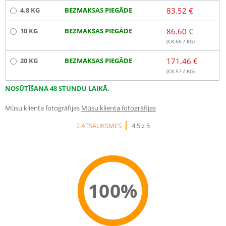
4.8 KG
BEZMAKSAS PIEGĀDE
83.52 €
10 KG
BEZMAKSAS PIEGĀDE
86.60 €
(€
8.66
/ KG)
20 KG
BEZMAKSAS PIEGĀDE
171.46 €
(€
8.57
/ KG)
NOSŪTĪŠANA 48 STUNDU LAIKĀ.
Mūsu klienta fotogrāfijas
Mūsu klienta fotogrāfijas
2 ATSAUKSMES
4.5 z 5
100%