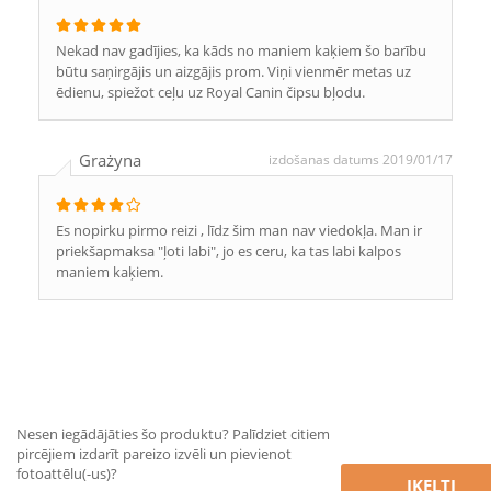
Nekad nav gadījies, ka kāds no maniem kaķiem šo barību
būtu saņirgājis un aizgājis prom. Viņi vienmēr metas uz
ēdienu, spiežot ceļu uz Royal Canin čipsu bļodu.
Grażyna
izdošanas datums 2019/01/17
Es nopirku pirmo reizi , līdz šim man nav viedokļa. Man ir
priekšapmaksa "ļoti labi", jo es ceru, ka tas labi kalpos
maniem kaķiem.
Nesen iegādājāties šo produktu? Palīdziet citiem
pircējiem izdarīt pareizo izvēli un pievienot
fotoattēlu(-us)?
ĮKELTI