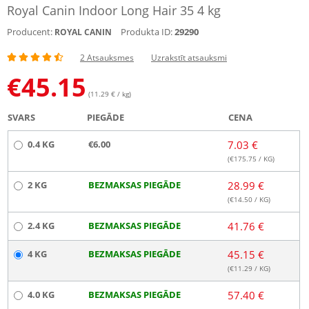
Royal Canin Indoor Long Hair 35 4 kg
Producent:
Produkta ID:
29290
ROYAL CANIN
2 Atsauksmes
Uzrakstīt atsauksmi
€
45.15
(11.29 € / kg)
SVARS
PIEGĀDE
CENA
0.4 KG
€6.00
7.03 €
(€
175.75
/ KG)
2 KG
BEZMAKSAS PIEGĀDE
28.99 €
(€
14.50
/ KG)
2.4 KG
BEZMAKSAS PIEGĀDE
41.76 €
4 KG
BEZMAKSAS PIEGĀDE
45.15 €
(€
11.29
/ KG)
4.0 KG
BEZMAKSAS PIEGĀDE
57.40 €