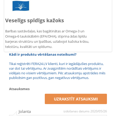
Veselīgs spīdīgs kažoks
Barības sastāvdaļas, kas bagātinātas ar Omega-3 un
Omega-6 taukskābēm (EPA/DHA), stiprina ādas lipīdu
barjeras struktūru un īpašības, uzlabojot kažoka krāsu,
tekstūru, kvalitāti un spīdumu.
Kādi ir produktu vērtēšanas noteikumi?
Tikai reģistrēti FERA24.LV klienti, kuri ir iegādājušies produktu,
var dot tai vērtējumu. Ar zvaigznītēm norādītais vērtējums ir
vidējais no visiem vērtējumiem. Pēc atsauksmju apstrādes mēs
publicēsim gan pozitīvus, gan negatīvus vērtējumus.
Atsauksmes
UZRAKSTĪT ATSAUKSMI
Jolanta
izdošanas datums 2020/05/26