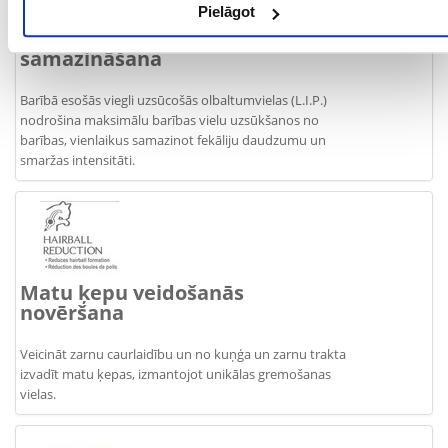
Pielāgot
Fekāliju daudzuma un smakas
samazināšana
Barībā esošās viegli uzsūcošās olbaltumvielas (L.I.P.)
nodrošina maksimālu barības vielu uzsūkšanos no
barības, vienlaikus samazinot fekāliju daudzumu un
smaržas intensitāti.
Matu ķepu veidošanās
novēršana
Veicināt zarnu caurlaidību un no kuņģa un zarnu trakta
izvadīt matu ķepas, izmantojot unikālas gremošanas
vielas.