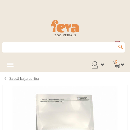
ZOO VEIKALS
0
Sausā kaķu barība