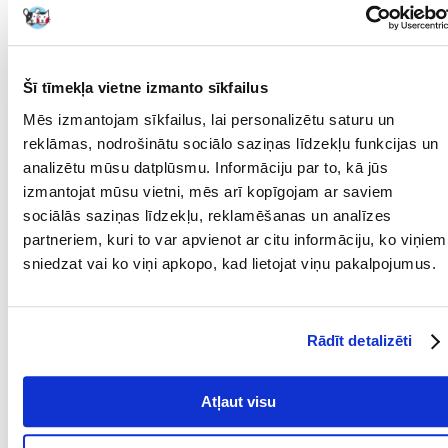
DZĪVES POSMS:
Pieaudzis
ĪPAŠAS PRASĪBAS:
Neiziet no mājas
MĀJDZĪVNIEKA
12 mēnešu
Šī tīmekļa vietne izmanto sīkfailus
VECUMS NO:
Mēs izmantojam sīkfailus, lai personalizētu saturu un
reklāmas, nodrošinātu sociālo saziņas līdzekļu funkcijas un
Sastāvdaļas
analizētu mūsu datplūsmu. Informāciju par to, kā jūs
izmantojat mūsu vietni, mēs arī kopīgojam ar saviem
OLBALTUMVIELAS
35
(%):
sociālās saziņas līdzekļu, reklamēšanas un analīzes
partneriem, kuri to var apvienot ar citu informāciju, ko viņiem
OLBALTUMVIELU
Putnu gaļa
sniedzat vai ko viņi apkopo, kad lietojat viņu pakalpojumus.
VEIDS:
METABOLISKĀ
3860
ENERĢIJA (KCAL/KG):
Rādīt detalizēti
TAUKI (%):
15
Atļaut visu