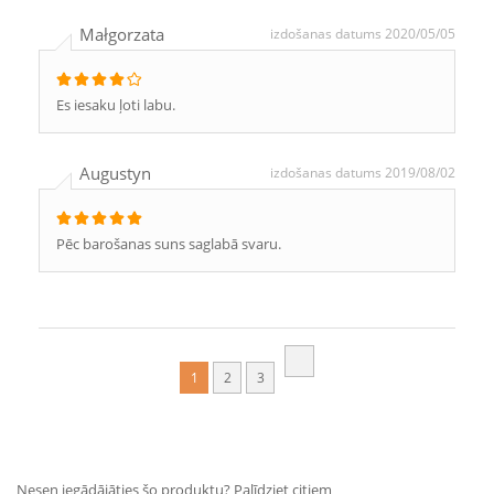
Małgorzata
izdošanas datums 2020/05/05
Es iesaku ļoti labu.
Augustyn
izdošanas datums 2019/08/02
Pēc barošanas suns saglabā svaru.
1
2
3
Nesen iegādājāties šo produktu? Palīdziet citiem