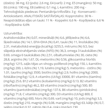
(dzelzs): 38 mg, E2 (jods): 2,6 mg, E4 (varš): 2 mg, E5 (mangāns): 50 mg,
E6 (cinks): 190 mg, E8 (selēns): 0,1 mg, L-karnitīns: 200 mg -
Tehnoloģiskās piedevas: Pentanātrija trifosfāts: 3 g - Konservanti -
Antioksidanti. ANALITISKĀS SASTĀVDAĻAS: Kopproteīns: 30 % -
Neapstrādātas eļļas un tauki: 11 % - Koppelni: 6,6 % - Kopšķiedra: 6,6 %
- Kopšķiedra: 6,6%
Uzturvērtība:
Arahidonskābe (%) 0,07, minerālsāļi (%) 6,6, jēlšķiedra (%) 6,6,
šķiedrvielas (%) 14,1, EPA+DHA (%) 0,41, tauki (%) 11, linolskābe (%)
2.31, metaboliskā enerģija (kcal/kg) 3255,5, mitrums (%) 9,5, bez
slāpekļa ekstrahējamās vielas (NFE) (%) 36,3, omega 3 taukskābes (%)
0.69, omega 6 taukskābes (%) 2,51, olbaltumvielas (%) 30, ciete (%)
28,8, arginīns (%) 1,67, DL-metionīns (%) 0,56, glikozamīna hlorīds
(mg/kg) 1215, zaļās tējas un vīnogu polifenoli (mg/kg) 150, L-karnitīns
(mg/kg) 200, L-lizīns (%) 1,19, luteīns (mg/kg) 5, metionīns - cistīns (%)
1.01, taurīns (mg/kg) 3500, biotīns (mg/kg) 2,9, holīns (mg/kg) 2000,
folskābe (mg/kg) 12,9, A vitamīns (UI/kg) 33000, B1 vitamīns (tiamīns)
(mg/kg) 25.6, B12 vitamīns (kobalamīns) (mg/kg) 0,13, B2 vitamīns
(riboflavīns) (mg/kg) 46,2, B3 vitamīns (niacīns) (mg/kg) 500, B5
vitamīns (pantotēnskābe) (mg/kg) 137.6, B6 vitamīns (piridoksīns)
(mg/kg) 71,8, C vitamīns (mg/kg) 300, D3 vitamīns (UI/kg) 800, E
vitamīns (mg/kg) 600, hlors (%) 0,69, varš (mg/kg) 10, jods (mg/kg) 3,3,
dzelzs (mg/kg) 210, magnijs (%) 0,08, mangāns (mg/kg) 63, kālijs (%) 0,7,
selēns (mg/kg) 0,32, nātrijs (%) 0,4, cinks (mg/kg) 230