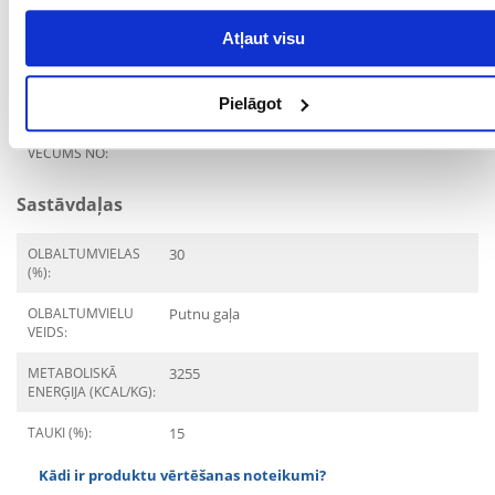
DZĪVES POSMS:
Pieaudzis
Atļaut visu
ĪPAŠAS PRASĪBAS:
Sterilizācija
ŠĶIRNE:
Labradora retrīvers
Pielāgot
MĀJDZĪVNIEKA
15 mēnešu
VECUMS NO:
Sastāvdaļas
OLBALTUMVIELAS
30
(%):
OLBALTUMVIELU
Putnu gaļa
VEIDS:
METABOLISKĀ
3255
ENERĢIJA (KCAL/KG):
TAUKI (%):
15
Kādi ir produktu vērtēšanas noteikumi?