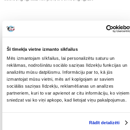
"
Parametri
Šī tīmekļa vietne izmanto sīkfailus
IEPAKOJUMA SVARS
12
Mēs izmantojam sīkfailus, lai personalizētu saturu un
(KG):
reklāmas, nodrošinātu sociālo saziņas līdzekļu funkcijas un
analizētu mūsu datplūsmu. Informāciju par to, kā jūs
MĀJDZĪVNIEKA
Lielās šķirnes
IZMĒRS:
izmantojat mūsu vietni, mēs arī kopīgojam ar saviem
sociālās saziņas līdzekļu, reklamēšanas un analīzes
PRODUKTU LĪNIJA:
Royal Canin Labrador
partneriem, kuri to var apvienot ar citu informāciju, ko viņiem
Retriever Adult Sterilised
sniedzat vai ko viņi apkopo, kad lietojat viņu pakalpojumus.
PRODUCENT:
ROYAL CANIN
Mērķis
Rādīt detalizēti