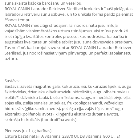
suņa skaistā kažoka barošanu un veselību.
ROYAL CANIN Labrador Retriever Sterilised kroketes ir īpaši pielāgotas
labradoru retrīveru suņu uzbūvei, un to unikālā forma palīdz palēnināt
ēšanas tempu.
ROYAL CANIN mēs cītīgi strādājam, lai nodrošinātu jūsu mīluļa
vajadzībām vispiemērotākos uztura risinājumus. visi mūsu produkti
iziet rūpīgu kvalitātes kontroles procesu, kas nodrošina, ka barība ir
augstākās kvalitātes un pilnībā atbilst jūsu suņa dzīvesveida prasībām.
Tas nozīmē, ka, barojot savu suni ar ROYAL CANIN Labrador Retriever
Sterilised, jūs nodrošināsiet viņam pilnvērtīgu un perfekti sabalansētu
uzturu.
Sastāvs:
Sastāvs: žāvēta mājputnu gaļa, kukurūza, rīsi, kukurūzas lipeklis, augu
šķiedrvielas, dzīvnieku olbaltumvielu hidrolizāts, augu olbaltumvielu
izolāts*, dzīvnieku tauki, biešu mīkstums, raugs, minerālsāļi, zivju eļļa,
sojas eļļa, psīlija sēnalas un sēklas, fruktooligosaharīdi, vēžveidīgo
hidrolizāts (glikozamīna avots), pelašķu eļļa, zaļās tējas un vīnogu
ekstrakti (polifenolu avots), kliņģerīšu ekstrakts (luteīna avots),
skrimšļu hidrolizāts (hondroitīna avots).
Piedevas (uz 1 kg barības):
Uztura bagātinātāji: A vitamīns: 23370 UI, D3 vitamīns: 800 UI, E1