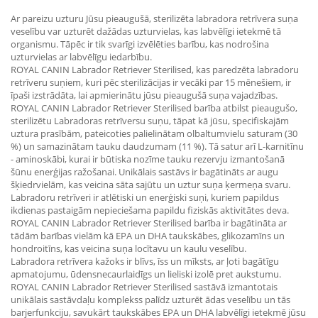
Ar pareizu uzturu Jūsu pieaugušā, sterilizēta labradora retrīvera suņa
veselību var uzturēt dažādas uzturvielas, kas labvēlīgi ietekmē tā
organismu. Tāpēc ir tik svarīgi izvēlēties barību, kas nodrošina
uzturvielas ar labvēlīgu iedarbību.
ROYAL CANIN Labrador Retriever Sterilised, kas paredzēta labradoru
retrīveru suņiem, kuri pēc sterilizācijas ir vecāki par 15 mēnešiem, ir
īpaši izstrādāta, lai apmierinātu jūsu pieaugušā suņa vajadzības.
ROYAL CANIN Labrador Retriever Sterilised barība atbilst pieaugušo,
sterilizētu Labradoras retrīversu suņu, tāpat kā jūsu, specifiskajām
uztura prasībām, pateicoties palielinātam olbaltumvielu saturam (30
%) un samazinātam tauku daudzumam (11 %). Tā satur arī L-karnitīnu
- aminoskābi, kurai ir būtiska nozīme tauku rezervju izmantošanā
šūnu enerģijas ražošanai. Unikālais sastāvs ir bagātināts ar augu
šķiedrvielām, kas veicina sāta sajūtu un uztur suņa ķermeņa svaru.
Labradoru retrīveri ir atlētiski un enerģiski suņi, kuriem papildus
ikdienas pastaigām nepieciešama papildu fiziskās aktivitātes deva.
ROYAL CANIN Labrador Retriever Sterilised barība ir bagātināta ar
tādām barības vielām kā EPA un DHA taukskābes, glikozamīns un
hondroitīns, kas veicina suņa locītavu un kaulu veselību.
Labradora retrīvera kažoks ir blīvs, īss un mīksts, ar ļoti bagātīgu
apmatojumu, ūdensnecaurlaidīgs un lieliski izolē pret aukstumu.
ROYAL CANIN Labrador Retriever Sterilised sastāvā izmantotais
unikālais sastāvdaļu komplekss palīdz uzturēt ādas veselību un tās
barjerfunkciju, savukārt taukskābes EPA un DHA labvēlīgi ietekmē jūsu