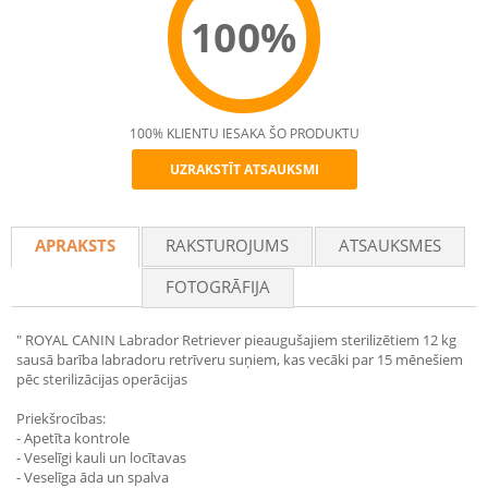
100%
100% KLIENTU IESAKA ŠO PRODUKTU
UZRAKSTĪT ATSAUKSMI
Recommend
APRAKSTS
RAKSTUROJUMS
ATSAUKSMES
FOTOGRĀFIJA
" ROYAL CANIN Labrador Retriever pieaugušajiem sterilizētiem 12 kg
sausā barība labradoru retrīveru suņiem, kas vecāki par 15 mēnešiem
pēc sterilizācijas operācijas
Priekšrocības:
- Apetīta kontrole
- Veselīgi kauli un locītavas
- Veselīga āda un spalva