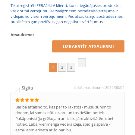
Tikai reģistrēti FERA24.LV klienti, kuri ir iegādājušies produktu,
var dot tai vērtējumu. Ar zvaigznītēm norādītais vērtējums ir
vidējais no visiem vērtējumiem. Pēc atsauksmju apstrādes mēs
publicēsim gan pozitīvus, gan negatīvus vērtējumus.
Atsauksmes
UZRAKSTĪT ATSAUKSMI
1
2
3
Sigita
izdošanas datums 2026/08/04
Barība attaisno to, kas par to rakstīts - mūsu sunim to
dodam, lai samazinātu svaru un tas tiešām notiek.
Pakāpeniski (jo grēkojam ar fiziskajām aktivitātēm), bet
notiek. Laba, vienmērīga vēdera izeja, spīdīga spalva -
esmu apmierināta ar šo barī bu.