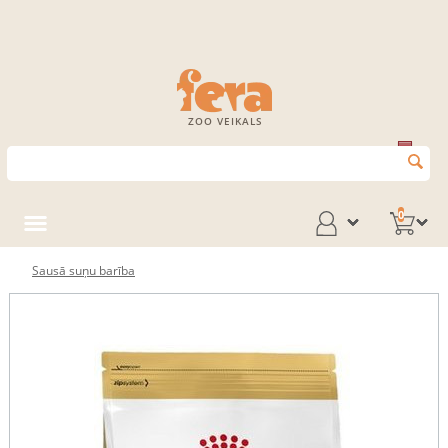
ZOO VEIKALS
0
Sausā suņu barība