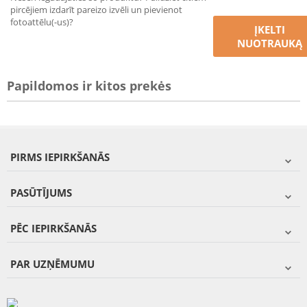
pircējiem izdarīt pareizo izvēli un pievienot
fotoattēlu(-us)?
ĮKELTI
NUOTRAUKĄ
Papildomos ir kitos prekės
PIRMS IEPIRKŠANĀS
PASŪTĪJUMS
PĒC IEPIRKŠANĀS
PAR UZŅĒMUMU