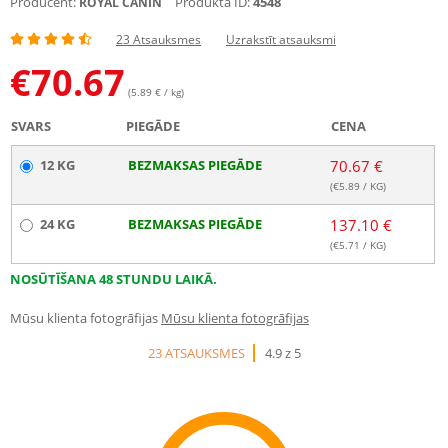
Producent:
Produkta ID:
4548
ROYAL CANIN
23 Atsauksmes
Uzrakstīt atsauksmi
€
70.67
(5.89 € / kg)
SVARS
PIEGĀDE
CENA
12 KG
BEZMAKSAS PIEGĀDE
70.67 €
(€
5.89
/ KG)
24 KG
BEZMAKSAS PIEGĀDE
137.10 €
(€
5.71
/ KG)
NOSŪTĪŠANA 48 STUNDU LAIKĀ.
Mūsu klienta fotogrāfijas
Mūsu klienta fotogrāfijas
23 ATSAUKSMES
4.9 z 5