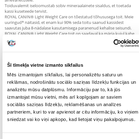
ainevahetusele.
Toiduvalemit iseloomustab sobiv mineraalainete sisaldus, et toetada
kassi kuseteede tervist.
ROYAL CANIN® Light Weight Care on tõestatud tõhususega toit. Meie
uuringud* näitasid, et enam kui 90% seda toitu saanud kassidest
saavutas juba 8-nädalase kasutamisega paranenud kehalise seisundi.
ROYAL CANIN® Light Weight Care toit on saadaval ka märja kujul kahe
erineva tekstuuriga: kruusaviilud ja tarretisviilud. Paljud kassid
eelistavad segasöötmist märg- ja kuivtoiduga. Kuivtoit on kasulik
suuhügieenile ja seda on lihtne säilitada, samas kui märgtoit
soodustab nõuetekohast hüdratsiooni ja kuseteede tervist.
Kõik ROYAL CANIN® toidud läbivad üksikasjaliku kvaliteedikontrolli, et
Šī tīmekļa vietne izmanto sīkfailus
tagada kõrgeima kvaliteediga toode. ROYAL CANIN® Light Weight
Care on täisväärtuslik ja tasakaalustatud toit.
Mēs izmantojam sīkfailus, lai personalizētu saturu un
*Royal Canin'i enda uuringud
reklāmas, nodrošinātu sociālo saziņas līdzekļu funkcijas un
Parametri
analizētu mūsu datplūsmu. Informāciju par to, kā jūs
izmantojat mūsu vietni, mēs arī kopīgojam ar saviem
IEPAKOJUMA SVARS
0.4
sociālās saziņas līdzekļu, reklamēšanas un analīzes
(KG):
partneriem, kuri to var apvienot ar citu informāciju, ko viņiem
PRODUKTU LĪNIJA:
Royal Canin Light Weight
sniedzat vai ko viņi apkopo, kad lietojat viņu pakalpojumus.
Care 40
PRODUCENT:
ROYAL CANIN