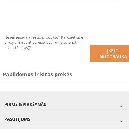
Nesen iegādājāties šo produktu? Palīdziet citiem
pircējiem izdarīt pareizo izvēli un pievienot
fotoattēlu(-us)?
ĮKELTI
NUOTRAUKĄ
Papildomos ir kitos prekės
PIRMS IEPIRKŠANĀS
PASŪTĪJUMS