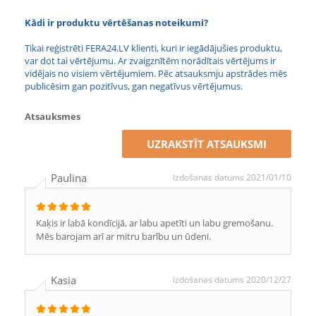
Kādi ir produktu vērtēšanas noteikumi?
Tikai reģistrēti FERA24.LV klienti, kuri ir iegādājušies produktu,
var dot tai vērtējumu. Ar zvaigznītēm norādītais vērtējums ir
vidējais no visiem vērtējumiem. Pēc atsauksmju apstrādes mēs
publicēsim gan pozitīvus, gan negatīvus vērtējumus.
Atsauksmes
UZRAKSTĪT ATSAUKSMI
Paulina
izdošanas datums 2021/01/10
Kaķis ir labā kondīcijā, ar labu apetīti un labu gremošanu.
Mēs barojam arī ar mitru barību un ūdeni.
Kasia
izdošanas datums 2020/12/27