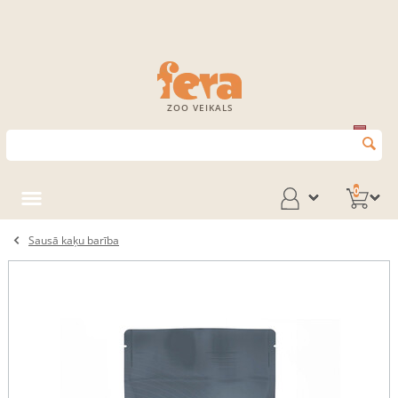
ZOO VEIKALS
0
Sausā kaķu barība