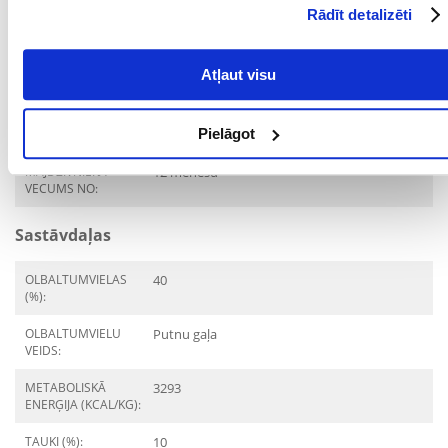
Rādīt detalizēti
Mērķis
Atļaut visu
DZĪVES POSMS:
Pieaudzis
ĪPAŠAS PRASĪBAS:
Liekais svars un/vai pēc
Pielāgot
sterilizācijas/kastrācijas
MĀJDZĪVNIEKA
12 mēnešu
VECUMS NO:
Sastāvdaļas
OLBALTUMVIELAS
40
(%):
OLBALTUMVIELU
Putnu gaļa
VEIDS:
METABOLISKĀ
3293
ENERĢIJA (KCAL/KG):
TAUKI (%):
10