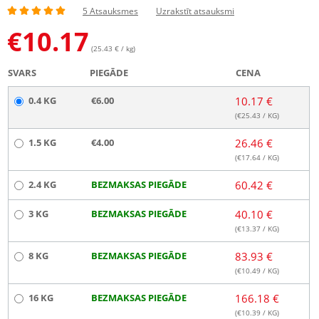
5 Atsauksmes
Uzrakstīt atsauksmi
€
10.17
(25.43 € / kg)
SVARS
PIEGĀDE
CENA
0.4 KG
€6.00
10.17 €
(€
25.43
/ KG)
1.5 KG
€4.00
26.46 €
(€
17.64
/ KG)
2.4 KG
BEZMAKSAS PIEGĀDE
60.42 €
3 KG
BEZMAKSAS PIEGĀDE
40.10 €
(€
13.37
/ KG)
8 KG
BEZMAKSAS PIEGĀDE
83.93 €
(€
10.49
/ KG)
16 KG
BEZMAKSAS PIEGĀDE
166.18 €
(€
10.39
/ KG)