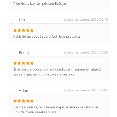
Piemērots kaķiem pēc sterilizācijas.
Ula
izdošanas datums 2020/10/15
Kaķis ēd un zaudē svaru. Ļoti labs produkts.
Renia
izdošanas datums 2020/05/26
Šī barība darbojas, jo mani kažokzvēriņi pamazām atgūst
savas līnijas, un viņu kažoks ir skaistāks.
Adam
izdošanas datums 2020/02/04
Barība ir lieliska, tā ir samazinājusi mana kaķa lieko svaru
un uztur viņu veselīgā svarā.