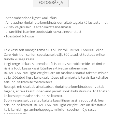
FOTOGRĀFIJA
- Aitab vähendada liigset kaalutõusu
- Ainulaadne kiudainete kombinatsioon aitab tagada küllastustunnet
- Piisav valgusisaldus aitab kaitsta lihasmassi
- L-karnitiini lisamine soodustab rasva ainevahetust.
- Tõestatud tõhusus
Teie kassi toit mängib tema elus olulist rolli. ROYAL CANIN® Feline
Care Nutrition sari on spetsiaalselt välja töötatud, et toetada erilise
tundlikkusega kasse.
Isegi kerge ülekaal suurendab tõsiste terviseprobleemide tekkimise
riski ja toob kaasa kassi füüsilise aktiivsuse vähenemise.
ROYAL CANIN® Light Weight Care on tasakaalustatud täistoit, mis on
välja töötatud liigse kehakaalu tõusu piiramiseks ja tervisliku kehalise
seisundi säilitamise toetamiseks.
Retsept, mis sisaldab ainulaadset kiudainete kombinatsiooni, aitab
tagada, et teie kass tunneb end pärast sööki küllastununa. Toit toetab
ka kassi optimaalse seisundi säilitamist.
Sobiv valgusisaldus aitab kaitsta kassi lihasmassi ja soodustab hea
seisundi säilitamist. ROYAL CANIN® Light Weight Care on rikastatud
ka L-karnitiiniga, aminohappega, millel on soodne mõju rasva