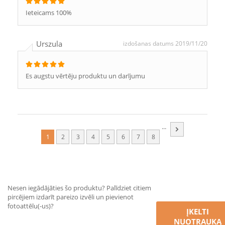
Ieteicams 100%
Urszula
izdošanas datums 2019/11/20
Es augstu vērtēju produktu un darījumu
...
1
2
3
4
5
6
7
8
Nesen iegādājāties šo produktu? Palīdziet citiem
pircējiem izdarīt pareizo izvēli un pievienot
fotoattēlu(-us)?
ĮKELTI
NUOTRAUKĄ