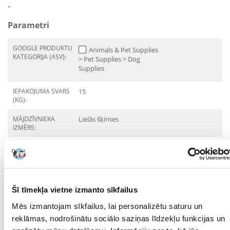
"
Parametri
GOOGLE PRODUKTU
Animals & Pet Supplies
KATEGORIJA (ASV):
> Pet Supplies > Dog
Supplies
IEPAKOJUMA SVARS
15
(KG):
MĀJDZĪVNIEKA
Lielās šķirnes
IZMĒRS:
PRODUKTU LĪNIJA:
Royal Canin Maxi Adult
PRODUCENT:
ROYAL CANIN
Mērķis
Šī tīmekļa vietne izmanto sīkfailus
Mēs izmantojam sīkfailus, lai personalizētu saturu un
DZĪVES POSMS:
Pieaudzis
reklāmas, nodrošinātu sociālo saziņas līdzekļu funkcijas un