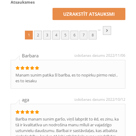
Atsauksmes
UZRAKSTĪT ATSAUKSMI
...
1
2
3
4
5
6
7
8
Barbara
izdošanas datums 2022/11/06
Manam sunim patika šī barība, es to nopirku pirmo reizi ,
es to iesaku
aga
izdošanas datums 2022/10/12
Barība manam sunim garšo, viņš labprāt to ēd, es zinu, ka
tā ir kvalitatīva un nodrošina manu mīluli ar vajadzīgo
uzturvielu daudzumu. Barībai ir sastāvdaļas, kas atbalsta