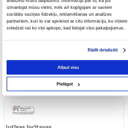
analizētu mūsu datplūsmu. Informāciju par to, kā jūs
MĀJDZĪVNIEKA
15 mēnešu
VECUMS NO:
izmantojat mūsu vietni, mēs arī kopīgojam ar saviem
sociālās saziņas līdzekļu, reklamēšanas un analīzes
Sastāvdaļas
partneriem, kuri to var apvienot ar citu informāciju, ko viņiem
sniedzat vai ko viņi apkopo, kad lietojat viņu pakalpojumus.
OLBALTUMVIELAS
26
(%):
OLBALTUMVIELU
Liellopu gaļa
Rādīt detalizēti
VEIDS:
METABOLISKĀ
3755
Atļaut visu
ENERĢIJA (KCAL/KG):
TAUKI (%):
17
Pielāgot
KALCIJS (%):
1.2
Jutīgas locītavas