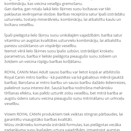
kombināciju, kas veicina veselīgu gremošanu.
Gan darba, gan rotaļu laikā lielo šķirnes suņu locītavas var tikt
pakļautas ievērojamai slodzei. Barības receptūra satur īpaši izstrādātu
uzturvielu, tostarp minerālvielu, kombināciju, lai atbalstītu kaulu un
locītavu veselību.
Īpaši pielāgota lielo šķirņu suņu unikālajām vajadzībām, barība satur
vitamīnu un augstas kvalitātes uzturvielu kombināciju, lai atbalstītu
pareizu uzsūkšanos un vispārējo veselību.
Ņemot vērā lielo šķirnes suņu īpašo uzbūvi, izstrādājot kroketu
parametrus, barība ir lieliski pielāgota pieaugušo suņu zobiem un
žokļiem un veicina rūpīgu barības košļāšanu.
ROYAL CANIN Maxi Adult sauso barību var lietot kopā ar atbilstošo
Royal Canin mitro barību - kā pastētes vai kā gabaliņus mērcē (jauktā
barība). Barošana ar mitro barību un sauso barību dažādo ēdienreizes,
palielinot suņa interesi ēst. Sausā barība nodrošina mehānisku
tīrīšanas efektu, kas palīdz uzturēt zobu veselību, bet mitrā barība ar
augstu ūdens saturu veicina pieaugušo suņu mitrināšanu un urīnceļu
veselību.
Visiem ROYAL CANIN produktiem tiek veiktas stingras pārbaudes, lai
garantētu visaugstāko barības kvalitāti.
Mūsu zinātnieku komanda izstrādā formulas, kas pielāgotas vecāka
gadagājuma suņu īpašajām uztura vajadzībām, izmantojot augstas