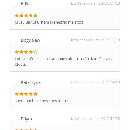
Edita
izdošanas datums 2020/08/20
Mūsų Bartukui nėra skanesnio maisto:)!
Bogusław
izdošanas datums 2020/08/19
Ļoti labs ēdiens, no kura mans aitu suns ātri iztukšo savu
bļodu.
Katarzyna
izdošanas datums 2020/04/20
super barība, mans suns to mīl
Edyta
izdošanas datums 2019/12/23