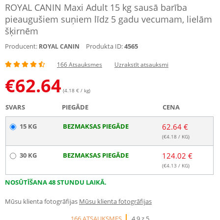
ROYAL CANIN Maxi Adult 15 kg sausā barība
pieaugušiem suņiem līdz 5 gadu vecumam, lielām
šķirnēm
Producent:
Produkta ID:
4565
ROYAL CANIN
166 Atsauksmes
Uzrakstīt atsauksmi
€
62.64
(4.18 € / kg)
SVARS
PIEGĀDE
CENA
15 KG
BEZMAKSAS PIEGĀDE
62.64 €
(€
4.18
/ KG)
30 KG
BEZMAKSAS PIEGĀDE
124.02 €
(€
4.13
/ KG)
NOSŪTĪŠANA 48 STUNDU LAIKĀ.
Mūsu klienta fotogrāfijas
Mūsu klienta fotogrāfijas
166 ATSAUKSMES
4.9 z 5