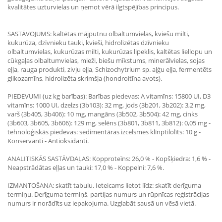
kvalitātes uzturvielas un ņemot vērā ilgtspējības principus.
SASTĀVOJUMS: kaltētas mājputnu olbaltumvielas, kviešu milti,
kukurūza, dzīvnieku tauki, kvieši, hidrolizētas dzīvnieku
olbaltumvielas, kukurūzas milti, kukurūzas lipeklis, kaltētas liellopu un
cūkgaļas olbaltumvielas, mieži, biešu mīkstums, minerālvielas, sojas
eļļa, rauga produkti, zivju eļļa, Schizochytrium sp. aļģu eļļa, fermentēts
glikozamīns, hidrolizēta skrimšļa (hondroitīna avots).
PIEDEVUMI (uz kg barības): Barības piedevas: A vitamīns: 15800 UI, D3
vitamīns: 1000 UI, dzelzs (3b103): 32 mg, jods (3b201, 3b202): 3,2 mg,
varš (3b405, 3b406): 10 mg, mangāns (3b502, 3b504): 42 mg, cinks
(3b603, 3b605, 3b606): 129 mg, selēns (3b801, 3b811, 3b812): 0,05 mg -
tehnoloģiskās piedevas: sedimentāras izcelsmes klīnptilolīts: 10 g -
Konservanti - Antioksidanti.
ANALITISKĀS SASTĀVDAĻAS: Kopproteīns: 26,0 % - Kopšķiedra: 1,6 % -
Neapstrādātas eļļas un tauki: 17,0 % - Koppelni: 7,6 %.
IZMANTOŠANA: skatīt tabulu. Ieteicams lietot līdz: skatīt derīguma
termiņu. Derīguma termiņš, partijas numurs un rūpnīcas reģistrācijas
numurs ir norādīts uz iepakojuma. Uzglabāt sausā un vēsā vietā.