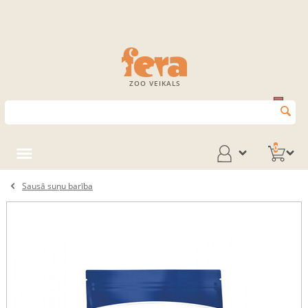
ZOO VEIKALS
0
Sausā suņu barība