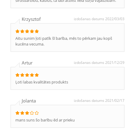
sirdsdarbību, kaulus, tā labi atbilst liela suņa vajadzībām.
Krzysztof
izdošanas datums 2022/03/03
Aitu sunim ļoti patīk šī barība, mēs to pērkam jau kopš
kucēna vecuma.
Artur
izdošanas datums 2021/12/29
Ļoti labas kvalitātes produkts
Jolanta
izdošanas datums 2021/02/17
mans suns šo barību ēd ar prieku