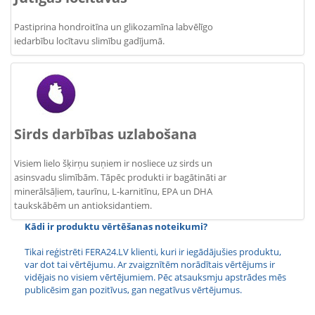
Pastiprina hondroitīna un glikozamīna labvēlīgo
iedarbību locītavu slimību gadījumā.
Sirds darbības uzlabošana
Visiem lielo šķirņu suņiem ir nosliece uz sirds un
asinsvadu slimībām. Tāpēc produkti ir bagātināti ar
minerālsāļiem, taurīnu, L-karnitīnu, EPA un DHA
taukskābēm un antioksidantiem.
Kādi ir produktu vērtēšanas noteikumi?
Tikai reģistrēti FERA24.LV klienti, kuri ir iegādājušies produktu,
var dot tai vērtējumu. Ar zvaigznītēm norādītais vērtējums ir
vidējais no visiem vērtējumiem. Pēc atsauksmju apstrādes mēs
publicēsim gan pozitīvus, gan negatīvus vērtējumus.