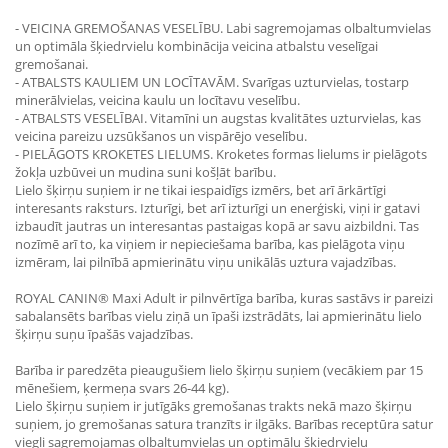
- VEICINA GREMOŠANAS VESELĪBU. Labi sagremojamas olbaltumvielas
un optimāla šķiedrvielu kombinācija veicina atbalstu veselīgai
gremošanai.
- ATBALSTS KAULIEM UN LOCĪTAVĀM. Svarīgas uzturvielas, tostarp
minerālvielas, veicina kaulu un locītavu veselību.
- ATBALSTS VESELĪBAI. Vitamīni un augstas kvalitātes uzturvielas, kas
veicina pareizu uzsūkšanos un vispārējo veselību.
- PIELĀGOTS KROKETES LIELUMS. Kroketes formas lielums ir pielāgots
žokļa uzbūvei un mudina suni košļāt barību.
Lielo šķirņu suņiem ir ne tikai iespaidīgs izmērs, bet arī ārkārtīgi
interesants raksturs. Izturīgi, bet arī izturīgi un enerģiski, viņi ir gatavi
izbaudīt jautras un interesantas pastaigas kopā ar savu aizbildni. Tas
nozīmē arī to, ka viņiem ir nepieciešama barība, kas pielāgota viņu
izmēram, lai pilnībā apmierinātu viņu unikālās uztura vajadzības.
ROYAL CANIN® Maxi Adult ir pilnvērtīga barība, kuras sastāvs ir pareizi
sabalansēts barības vielu ziņā un īpaši izstrādāts, lai apmierinātu lielo
šķirņu suņu īpašās vajadzības.
Barība ir paredzēta pieaugušiem lielo šķirņu suņiem (vecākiem par 15
mēnešiem, ķermeņa svars 26-44 kg).
Lielo šķirņu suņiem ir jutīgāks gremošanas trakts nekā mazo šķirņu
suņiem, jo gremošanas satura tranzīts ir ilgāks. Barības receptūra satur
viegli sagremojamas olbaltumvielas un optimālu šķiedrvielu