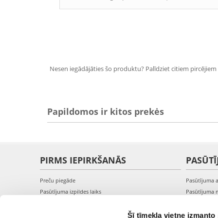
Nesen iegādājāties šo produktu? Palīdziet citiem pircējiem i
Papildomos ir kitos prekės
PIRMS IEPIRKŠANĀS
PASŪTĪ
Preču piegāde
Pasūtījuma 
Pasūtījuma izpildes laiks
Pasūtījuma 
Preču pieejamība
Pasūtījuma 
Reģistrācija interneta veikalā
Pieslēgšanā
Šī tīmekļa vietne izmanto 