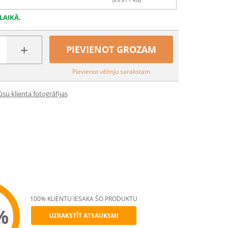
(€
5.81
/ KG)
LAIKĀ.
+
PIEVIENOT GROZAM
Pievienot vēlmju sarakstam
su klienta fotogrāfijas
100% KLIENTU IESAKA ŠO PRODUKTU
%
UZRAKSTĪT ATSAUKSMI