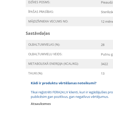
DZĪVES POSMS:
Pieaudz
ĪPAŠAS PRASĪBAS:
Sterilizā
MĀJDZĪVNIEKA VECUMS NO:
12 mēn
Sastāvdaļas
OLBALTUMVIELAS (%):
28
OLBALTUMVIELU VEIDS:
Putnu g
METABOLISKĀ ENERĢIJA (KCAL/KG):
3422
TAUKI (%):
13
Kādi ir produktu vērtēšanas noteikumi?
Tikai reģistrēti FERA24.LV klienti, kuri ir iegādājušies
publicēsim gan pozitīvus, gan negatīvus vērtējumus.
Atsauksmes