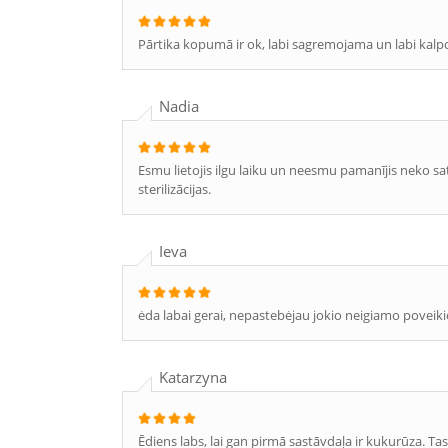
Pārtika kopumā ir ok, labi sagremojama un labi kal
Nadia
Esmu lietojis ilgu laiku un neesmu pamanījis neko sat
sterilizācijas.
Ieva
ėda labai gerai, nepastebėjau jokio neigiamo poveiki
Katarzyna
Ēdiens labs, lai gan pirmā sastāvdaļa ir kukurūza. T