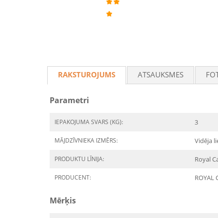
RAKSTUROJUMS
ATSAUKSMES
FO
Parametri
IEPAKOJUMA SVARS (KG):
3
MĀJDZĪVNIEKA IZMĒRS:
Vidēja l
PRODUKTU LĪNIJA:
Royal C
PRODUCENT:
ROYAL 
Mērķis