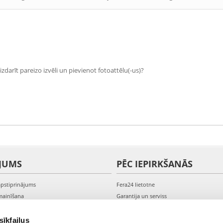
zdarīt pareizo izvēli un pievienot fotoattēlu(-us)?
JUMS
PĒC IEPIRKŠANĀS
apstiprinājums
Fera24 lietotne
mainīšana
Garantija un serviss
veikšana
PVN rēķini
s kontam
Sūdzības un preču atgriešana
sīkfailus