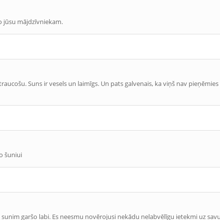
po jūsu mājdzīvniekam.
raucošu. Suns ir vesels un laimīgs. Un pats galvenais, ka viņš nav pieņēmies s
o šuniui
as sunim garšo labi. Es neesmu novērojusi nekādu nelabvēlīgu ietekmi uz savu