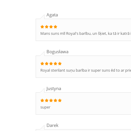
Agata
Mans suns mīl Royal's barību, un šķiet, ka tā ir katr
Bogusława
Royal sterilant suņu barība ir super suns ēd to ar prie
Justyna
super
Darek