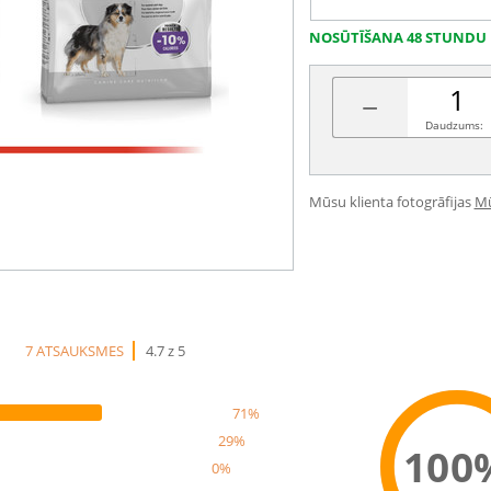
NOSŪTĪŠANA 48 STUNDU 
−
Daudzums:
Mūsu klienta fotogrāfijas
Mū
7 ATSAUKSMES
4.7 z 5
71%
29%
100
0%