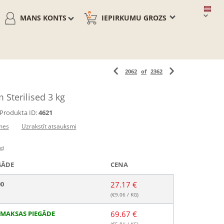
0
MANS KONTS
IEPIRKUMU GROZS
2062
of
2362
Sterilised 3 kg
Produkta ID:
4621
mes
Uzrakstīt atsauksmi
g)
GĀDE
CENA
00
27.17 €
(€
9.06
/ KG)
MAKSAS PIEGĀDE
69.67 €