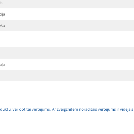
is
cija
ešu
aļa
 produktu, var dot tai vērtējumu. Ar zvaigznītēm norādītais vērtējums ir vidē