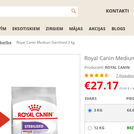
KONTAKTI
VĪM
EKSOTISKIEM
ZIRGIEM
MĀJAS
AKCIJAS
BLOGS
barība
Royal Canin Medium Sterilised 3 kg
Royal Canin Medium 
Producent:
ROYAL CANIN
7 Atsauks
€
27.17
(9.06 € / k
SVARS
PIE
3 KG
€4.
12 KG
BEZ