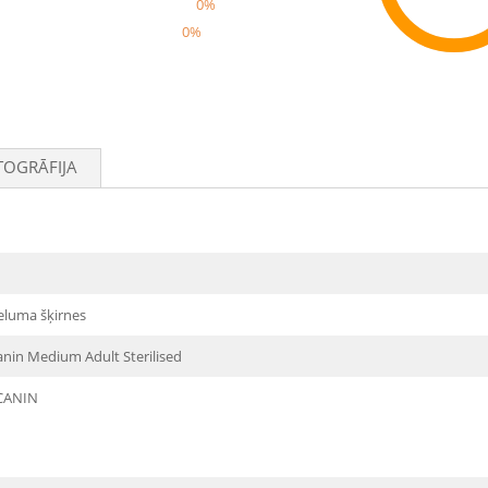
0%
0%
Rec
TOGRĀFIJA
ieluma šķirnes
anin Medium Adult Sterilised
CANIN