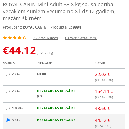
ROYAL CANIN Mini Adult 8+ 8 kg sausā barība
vecākiem suņiem vecumā no 8 līdz 12 gadiem,
mazām šķirnēm
Producent:
Produkta ID:
9994
ROYAL CANIN
32 Atsauksmes
Uzrakstīt atsauksmi
€
44.12
(5.52 € / kg)
SVARS
PIEGĀDE
CENA
2 KG
€4.00
22.02 €
(€
11.01
/ KG)
2 KG
BEZMAKSAS PIEGĀDE
154.14 €
X 7
(€
77.07
/ KG)
4.0 KG
BEZMAKSAS PIEGĀDE
43.60 €
8 KG
BEZMAKSAS PIEGĀDE
44.12 €
(€
5.52
/ KG)