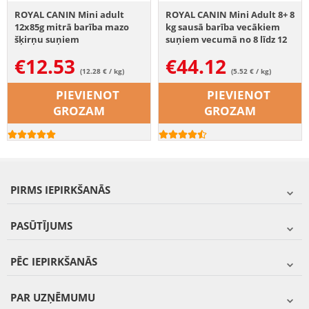
ROYAL CANIN Mini adult
ROYAL CANIN Mini Adult 8+ 8
12x85g mitrā barība mazo
kg sausā barība vecākiem
šķirņu suņiem
suņiem vecumā no 8 līdz 12
gadiem, mazām šķirnēm
€
12.53
€
44.12
(12.28 € / kg)
(5.52 € / kg)
PIEVIENOT
PIEVIENOT
GROZAM
GROZAM
PIRMS IEPIRKŠANĀS
PASŪTĪJUMS
PĒC IEPIRKŠANĀS
PAR UZŅĒMUMU