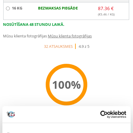
16 KG
BEZMAKSAS PIEGĀDE
87.36 €
(€
5.46
/ KG)
NOSŪTĪŠANA 48 STUNDU LAIKĀ.
Mūsu klienta fotogrāfijas
Mūsu klienta fotogrāfijas
32 ATSAUKSMES
4.9 z 5
100%
100% KLIENTU IESAKA ŠO PRODUKTU
UZRAKSTĪT ATSAUKSMI
Recommend