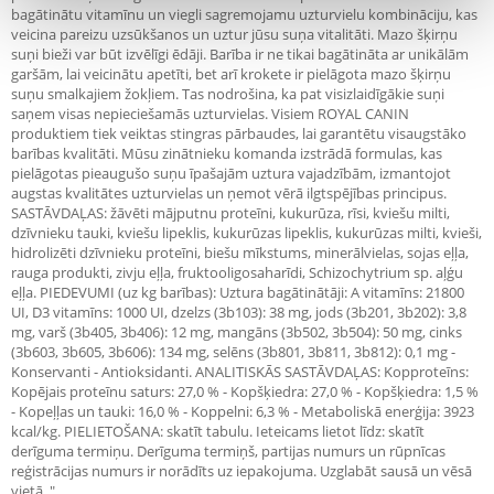
bagātinātu vitamīnu un viegli sagremojamu uzturvielu kombināciju, kas
veicina pareizu uzsūkšanos un uztur jūsu suņa vitalitāti. Mazo šķirņu
suņi bieži var būt izvēlīgi ēdāji. Barība ir ne tikai bagātināta ar unikālām
garšām, lai veicinātu apetīti, bet arī krokete ir pielāgota mazo šķirņu
suņu smalkajiem žokļiem. Tas nodrošina, ka pat visizlaidīgākie suņi
saņem visas nepieciešamās uzturvielas. Visiem ROYAL CANIN
produktiem tiek veiktas stingras pārbaudes, lai garantētu visaugstāko
barības kvalitāti. Mūsu zinātnieku komanda izstrādā formulas, kas
pielāgotas pieaugušo suņu īpašajām uztura vajadzībām, izmantojot
augstas kvalitātes uzturvielas un ņemot vērā ilgtspējības principus.
SASTĀVDAĻAS: žāvēti mājputnu proteīni, kukurūza, rīsi, kviešu milti,
dzīvnieku tauki, kviešu lipeklis, kukurūzas lipeklis, kukurūzas milti, kvieši,
hidrolizēti dzīvnieku proteīni, biešu mīkstums, minerālvielas, sojas eļļa,
rauga produkti, zivju eļļa, fruktooligosaharīdi, Schizochytrium sp. aļģu
eļļa. PIEDEVUMI (uz kg barības): Uztura bagātinātāji: A vitamīns: 21800
UI, D3 vitamīns: 1000 UI, dzelzs (3b103): 38 mg, jods (3b201, 3b202): 3,8
mg, varš (3b405, 3b406): 12 mg, mangāns (3b502, 3b504): 50 mg, cinks
(3b603, 3b605, 3b606): 134 mg, selēns (3b801, 3b811, 3b812): 0,1 mg -
Konservanti - Antioksidanti. ANALITISKĀS SASTĀVDAĻAS: Kopproteīns:
Kopējais proteīnu saturs: 27,0 % - Kopšķiedra: 27,0 % - Kopšķiedra: 1,5 %
- Kopeļļas un tauki: 16,0 % - Koppelni: 6,3 % - Metaboliskā enerģija: 3923
kcal/kg. PIELIETOŠANA: skatīt tabulu. Ieteicams lietot līdz: skatīt
derīguma termiņu. Derīguma termiņš, partijas numurs un rūpnīcas
reģistrācijas numurs ir norādīts uz iepakojuma. Uzglabāt sausā un vēsā
vietā. "