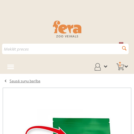
ZOO VEIKALS
0
Sausā suņu barība