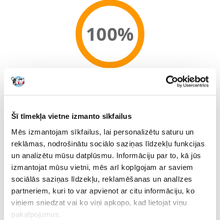
100%
100% KLIENTU IESAKA ŠO PRODUKTU
UZRAKSTĪT ATSAUKSMI
Recommend
Šī tīmekļa vietne izmanto sīkfailus
Raksturojums
Mēs izmantojam sīkfailus, lai personalizētu saturu un
reklāmas, nodrošinātu sociālo saziņas līdzekļu funkcijas
Parametri
un analizētu mūsu datplūsmu. Informāciju par to, kā jūs
izmantojat mūsu vietni, mēs arī kopīgojam ar saviem
IEPAKOJUMA SVARS
3
(KG):
sociālās saziņas līdzekļu, reklamēšanas un analīzes
partneriem, kuri to var apvienot ar citu informāciju, ko
MĀJDZĪVNIEKA
Mazās šķirnes
viņiem sniedzat vai ko viņi apkopo, kad lietojat viņu
IZMĒRS:
pakalpojumus.