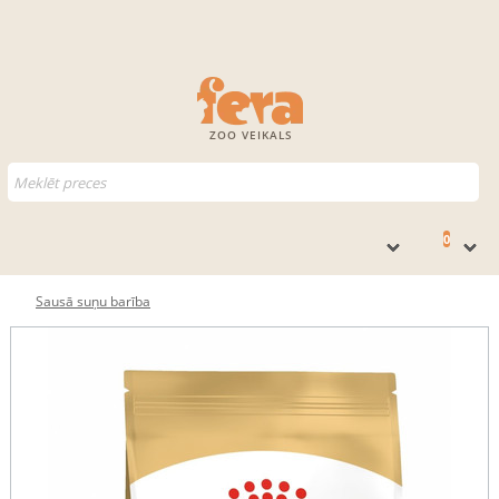
ZOO VEIKALS
0
Sausā suņu barība