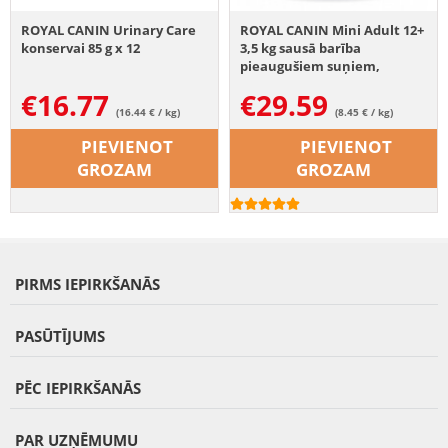
ROYAL CANIN Urinary Care
ROYAL CANIN Mini Adult 12+
konservai 85 g x 12
3,5 kg sausā barība
pieaugušiem suņiem,
vecākiem par 12 gadiem,
€
16.77
€
29.59
mazām šķirnēm
(16.44 € / kg)
(8.45 € / kg)
PIEVIENOT
PIEVIENOT
GROZAM
GROZAM
PIRMS IEPIRKŠANĀS
PASŪTĪJUMS
PĒC IEPIRKŠANĀS
PAR UZŅĒMUMU