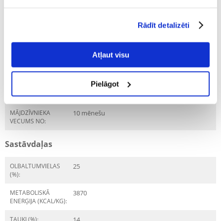
PRODUKTU LĪNIJA:
Royal Canin Miniature
Schnauzer Adult
Rādīt detalizēti
PRODUCENT:
ROYAL CANIN
Mērķis
Atļaut visu
DZĪVES POSMS:
Pieaudzis
Pielāgot
ŠĶIRNE:
Šņauceri
MĀJDZĪVNIEKA
10 mēnešu
VECUMS NO:
Sastāvdaļas
OLBALTUMVIELAS
25
(%):
METABOLISKĀ
3870
ENERĢIJA (KCAL/KG):
TAUKI (%):
14