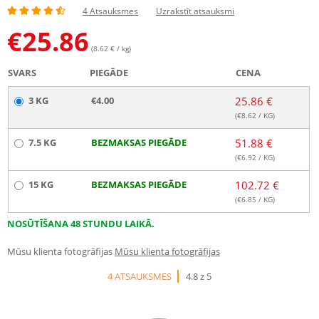
4 Atsauksmes
Uzrakstīt atsauksmi
€
25.86
(8.62 € / kg)
SVARS
PIEGĀDE
CENA
3 KG
€4.00
25.86 €
(€
8.62
/ KG)
7.5 KG
BEZMAKSAS PIEGĀDE
51.88 €
(€
6.92
/ KG)
15 KG
BEZMAKSAS PIEGĀDE
102.72 €
(€
6.85
/ KG)
NOSŪTĪŠANA 48 STUNDU LAIKĀ.
Mūsu klienta fotogrāfijas
Mūsu klienta fotogrāfijas
4 ATSAUKSMES
4.8 z 5