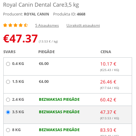
Royal Canin Dental Care3,5 kg
Producent:
Produkta ID:
4668
ROYAL CANIN
5 Atsauksmes
Uzrakstīt atsauksmi
€
47.37
(13.53 € / kg)
SVARS
PIEGĀDE
CENA
0.4 KG
€6.00
10.17 €
(€
25.43
/ KG)
1.5 KG
€4.00
26.46 €
(€
17.64
/ KG)
2.4 KG
BEZMAKSAS PIEGĀDE
60.42 €
3.5 KG
BEZMAKSAS PIEGĀDE
47.37 €
(€
13.53
/ KG)
8 KG
BEZMAKSAS PIEGĀDE
83.93 €