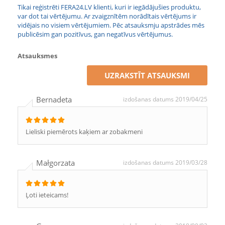
Tikai reģistrēti FERA24.LV klienti, kuri ir iegādājušies produktu,
var dot tai vērtējumu. Ar zvaigznītēm norādītais vērtējums ir
vidējais no visiem vērtējumiem. Pēc atsauksmju apstrādes mēs
publicēsim gan pozitīvus, gan negatīvus vērtējumus.
Atsauksmes
UZRAKSTĪT ATSAUKSMI
Bernadeta
izdošanas datums 2019/04/25
Lieliski piemērots kaķiem ar zobakmeni
Małgorzata
izdošanas datums 2019/03/28
Ļoti ieteicams!