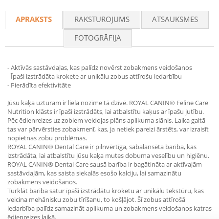
Recommend
APRAKSTS
RAKSTUROJUMS
ATSAUKSMES
FOTOGRĀFIJA
- Aktīvās sastāvdaļas, kas palīdz novērst zobakmens veidošanos
- Īpaši izstrādāta krokete ar unikālu zobus attīrošu iedarbību
- Pierādīta efektivitāte
Jūsu kaķa uzturam ir liela nozīme tā dzīvē. ROYAL CANIN® Feline Care
Nutrition klāsts ir īpaši izstrādāts, lai atbalstītu kaķus ar īpašu jutību.
Pēc ēdienreizes uz zobiem veidojas plāns aplikuma slānis. Laika gaitā
tas var pārvērsties zobakmenī, kas, ja netiek pareizi ārstēts, var izraisīt
nopietnas zobu problēmas.
ROYAL CANIN® Dental Care ir pilnvērtīga, sabalansēta barība, kas
izstrādāta, lai atbalstītu jūsu kaķa mutes dobuma veselību un higiēnu.
ROYAL CANIN® Dental Care sausā barība ir bagātināta ar aktīvajām
sastāvdaļām, kas saista siekalās esošo kalciju, lai samazinātu
zobakmens veidošanos.
Turklāt barība satur īpaši izstrādātu kroketu ar unikālu tekstūru, kas
veicina mehānisku zobu tīrīšanu, to košļājot. Šī zobus attīrošā
iedarbība palīdz samazināt aplikuma un zobakmens veidošanos katras
ēdienreizes laikā.