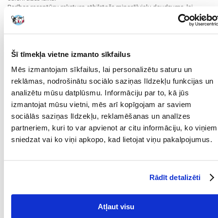
Barības receptūru raksturo atbilstošs minerālvielu daudzums, lai
uzturētu kaķa urīnceļu veselību.
ROYAL CANIN® Dental Care ir barība ar pierādītu efektivitāti. Mūsu
pētījumi* liecina, ka šī barība palīdz samazināt zobakmens veidošanos
kaķiem līdz pat 59 % tikai 28 lietošanas dienu laikā.
Visai ROYAL CANIN® barībai tiek veikta detalizēta kvalitātes kontrole,
Šī tīmekļa vietne izmanto sīkfailus
lai nodrošinātu visaugstāko produkta kvalitāti. ROYAL CANIN® Dental
Care ir pilnvērtīga un sabalansēta barība.
Mēs izmantojam sīkfailus, lai personalizētu saturu un
*Royal Canin veiktie pētījumi.
reklāmas, nodrošinātu sociālo saziņas līdzekļu funkcijas un
Parametri
analizētu mūsu datplūsmu. Informāciju par to, kā jūs
izmantojat mūsu vietni, mēs arī kopīgojam ar saviem
IEPAKOJUMA SVARS
3.5
sociālās saziņas līdzekļu, reklamēšanas un analīzes
(KG):
partneriem, kuri to var apvienot ar citu informāciju, ko viņiem
PRODUKTU LĪNIJA:
Royal Canin Oral Care 30
sniedzat vai ko viņi apkopo, kad lietojat viņu pakalpojumus.
PRODUCENT:
ROYAL CANIN
Rādīt detalizēti
Mērķis
DZĪVES POSMS:
Pieaudzis
Atļaut visu