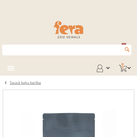
ZOO VEIKALS
0
Sausā kaķu barība