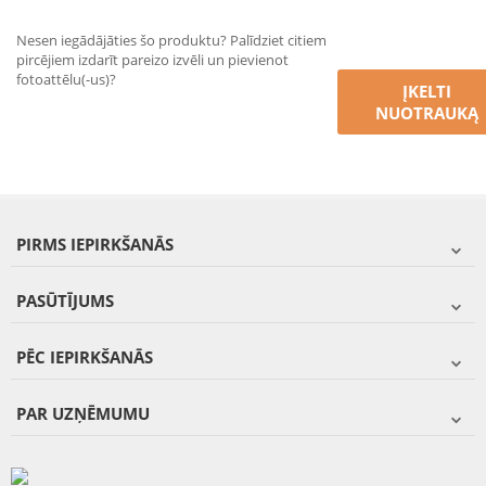
Nesen iegādājāties šo produktu? Palīdziet citiem
pircējiem izdarīt pareizo izvēli un pievienot
fotoattēlu(-us)?
ĮKELTI
NUOTRAUKĄ
PIRMS IEPIRKŠANĀS
PASŪTĪJUMS
PĒC IEPIRKŠANĀS
PAR UZŅĒMUMU