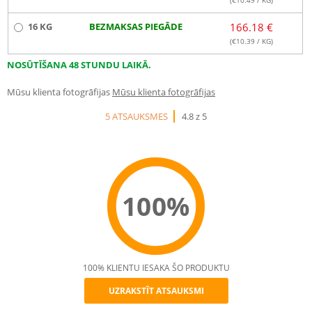
(€
10.49
/ KG)
16 KG
BEZMAKSAS PIEGĀDE
166.18 €
(€
10.39
/ KG)
NOSŪTĪŠANA 48 STUNDU LAIKĀ.
Mūsu klienta fotogrāfijas
Mūsu klienta fotogrāfijas
5 ATSAUKSMES
4.8 z 5
100%
100% KLIENTU IESAKA ŠO PRODUKTU
UZRAKSTĪT ATSAUKSMI