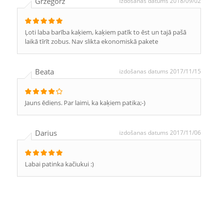
Grzegorz
izdošanas datums 2018/09/02
Ļoti laba barība kaķiem, kaķiem patīk to ēst un tajā pašā
laikā tīrīt zobus. Nav slikta ekonomiskā pakete
Beata
izdošanas datums 2017/11/15
Jauns ēdiens. Par laimi, ka kaķiem patika;-)
Darius
izdošanas datums 2017/11/06
Labai patinka kačiukui :)