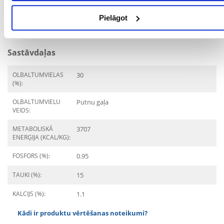
ĪPAŠAS PRASĪBAS:
Mutes dobuma higiēna
Pielāgot
MĀJDZĪVNIEKA
12 mēnešu
VECUMS NO:
Sastāvdaļas
OLBALTUMVIELAS
30
(%):
OLBALTUMVIELU
Putnu gaļa
VEIDS:
METABOLISKĀ
3707
ENERĢIJA (KCAL/KG):
FOSFORS (%):
0.95
TAUKI (%):
15
KALCIJS (%):
1.1
Kādi ir produktu vērtēšanas noteikumi?