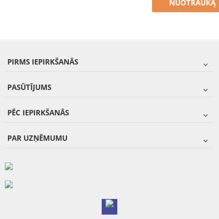
NUOTRAUKĄ
PIRMS IEPIRKŠANĀS
PASŪTĪJUMS
PĒC IEPIRKŠANĀS
PAR UZŅĒMUMU