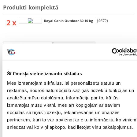
Produkti komplektā
2 x
(4672)
Royal Canin Outdoor 30 10 kg
RAKSTUROJUMS
ATSAUKSMES
FOTOGRĀFIJA
Šī tīmekļa vietne izmanto sīkfailus
Parametri
Mēs izmantojam sīkfailus, lai personalizētu saturu un
IEPAKOJUMA SVARS
20
reklāmas, nodrošinātu sociālo saziņas līdzekļu funkcijas un
(KG):
analizētu mūsu datplūsmu. Informāciju par to, kā jūs
PRODUKTU LĪNIJA:
Royal Canin Outdoor 30
izmantojat mūsu vietni, mēs arī kopīgojam ar saviem
sociālās saziņas līdzekļu, reklamēšanas un analīzes
PRODUCENT:
ROYAL CANIN
partneriem, kuri to var apvienot ar citu informāciju, ko viņiem
sniedzat vai ko viņi apkopo, kad lietojat viņu pakalpojumus.
Mērķis