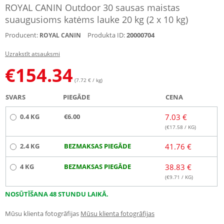
ROYAL CANIN Outdoor 30 sausas maistas
suaugusioms katėms lauke 20 kg (2 x 10 kg)
Producent:
Produkta ID:
20000704
ROYAL CANIN
Uzrakstīt atsauksmi
€
154.34
(7.72 € / kg)
SVARS
PIEGĀDE
CENA
0.4 KG
€6.00
7.03 €
(€
17.58
/ KG)
2.4 KG
BEZMAKSAS PIEGĀDE
41.76 €
4 KG
BEZMAKSAS PIEGĀDE
38.83 €
(€
9.71
/ KG)
NOSŪTĪŠANA 48 STUNDU LAIKĀ.
Mūsu klienta fotogrāfijas
Mūsu klienta fotogrāfijas