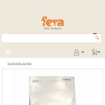
ZOO VEIKALS
0
Sausā kaķu barība