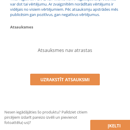
var dot tai vērtējumu. Ar zvaigznītēm norādītais vērtējums ir
vidējais no visiem vērtējumiem. Pēc atsauksmju apstrādes mēs
publicēsim gan pozitīvus, gan negatīvus vērtējumus.
Atsauksmes
Atsauksmes nav atrastas
UZRAKSTĪT ATSAUKSMI
Nesen iegādājāties šo produktu? Palīdziet citiem
pircējiem izdarīt pareizo izvēli un pievienot
fotoattēlu(-us)?
ĮKELTI