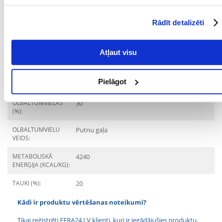
DZĪVES POSMS:
Pieaudzis
Rādīt detalizēti
ĪPAŠAS PRASĪBAS:
Tiem, kas dodas ārā
MĀJDZĪVNIEKA
12 mēnešu
Atļaut visu
VECUMS NO:
Sastāvdaļas
Pielāgot
OLBALTUMVIELAS
30
(%):
OLBALTUMVIELU
Putnu gaļa
VEIDS:
METABOLISKĀ
4240
ENERĢIJA (KCAL/KG):
TAUKI (%):
20
Kādi ir produktu vērtēšanas noteikumi?
Tikai reģistrēti FERA24.LV klienti, kuri ir iegādājušies produktu,