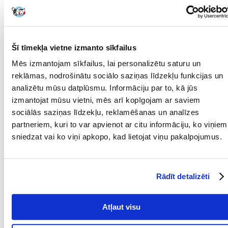
PRODUKTU LĪNIJA:
Royal Canin Poodle Adult
PRODUCENT:
ROYAL CANIN
Mērķis
Šī tīmekļa vietne izmanto sīkfailus
Mēs izmantojam sīkfailus, lai personalizētu saturu un
DZĪVES POSMS:
Pieaudzis
reklāmas, nodrošinātu sociālo saziņas līdzekļu funkcijas un
ŠĶIRNE:
Pūdelis
analizētu mūsu datplūsmu. Informāciju par to, kā jūs
izmantojat mūsu vietni, mēs arī kopīgojam ar saviem
MĀJDZĪVNIEKA
10 mēnešu
sociālās saziņas līdzekļu, reklamēšanas un analīzes
VECUMS NO:
partneriem, kuri to var apvienot ar citu informāciju, ko viņiem
sniedzat vai ko viņi apkopo, kad lietojat viņu pakalpojumus.
Sastāvdaļas
OLBALTUMVIELAS
30
(%):
Rādīt detalizēti
OLBALTUMVIELU
Putnu gaļa
VEIDS:
Atļaut visu
METABOLISKĀ
3862
ENERĢIJA (KCAL/KG):