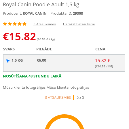
Royal Canin Poodle Adult 1,5 kg
Producent:
Produkta ID:
29308
ROYAL CANIN
3 Atsauksmes
Uzrakstīt atsauksmi
€
15.82
(10.55 € / kg)
SVARS
PIEGĀDE
CENA
1.5 KG
€6.00
15.82 €
(€
10.55
/ KG)
NOSŪTĪŠANA 48 STUNDU LAIKĀ.
Mūsu klienta fotogrāfijas
Mūsu klienta fotogrāfijas
3 ATSAUKSMES
5 z 5