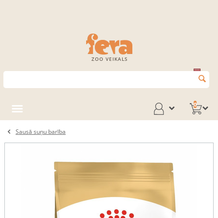
ZOO VEIKALS
0
Sausā suņu barība