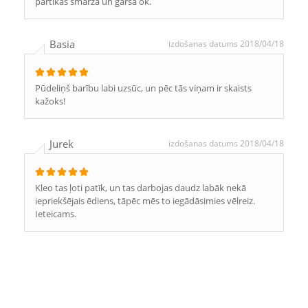
pārtikas smarža un garša ok.
Basia
izdošanas datums 2018/04/18
Pūdeliņš barību labi uzsūc, un pēc tās viņam ir skaists
kažoks!
Jurek
izdošanas datums 2018/04/18
Kleo tas ļoti patīk, un tas darbojas daudz labāk nekā
iepriekšējais ēdiens, tāpēc mēs to iegādāsimies vēlreiz.
Ieteicams.