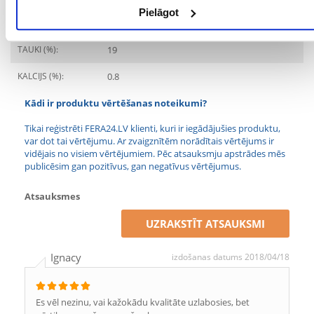
Pielāgot
FOSFORS (%):
0.6
TAUKI (%):
19
KALCIJS (%):
0.8
Kādi ir produktu vērtēšanas noteikumi?
Tikai reģistrēti FERA24.LV klienti, kuri ir iegādājušies produktu,
var dot tai vērtējumu. Ar zvaigznītēm norādītais vērtējums ir
vidējais no visiem vērtējumiem. Pēc atsauksmju apstrādes mēs
publicēsim gan pozitīvus, gan negatīvus vērtējumus.
Atsauksmes
UZRAKSTĪT ATSAUKSMI
Ignacy
izdošanas datums 2018/04/18
Es vēl nezinu, vai kažokādu kvalitāte uzlabosies, bet