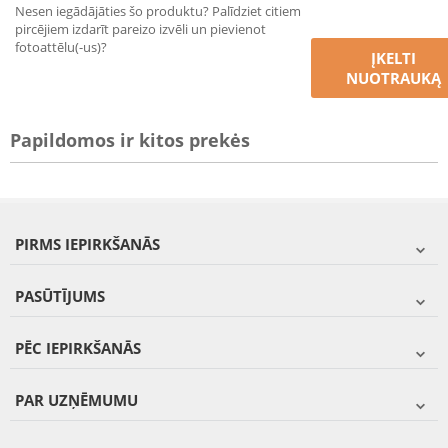
Nesen iegādājāties šo produktu? Palīdziet citiem
pircējiem izdarīt pareizo izvēli un pievienot
fotoattēlu(-us)?
ĮKELTI
NUOTRAUKĄ
Papildomos ir kitos prekės
PIRMS IEPIRKŠANĀS
PASŪTĪJUMS
PĒC IEPIRKŠANĀS
PAR UZŅĒMUMU