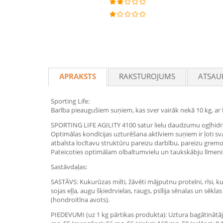
APRAKSTS
RAKSTUROJUMS
ATSAU
Sporting Life:
Barība pieaugušiem suņiem, kas sver vairāk nekā 10 kg, ar ī
SPORTING LIFE AGILITY 4100 satur lielu daudzumu ogļhidrātu 
Optimālas kondīcijas uzturēšana aktīviem suņiem ir ļoti s
atbalsta locītavu struktūru pareizu darbību, pareizu gremošan
Pateicoties optimālam olbaltumvielu un taukskābju līmenim
Sastāvdaļas:
SASTĀVS: Kukurūzas milti, žāvēti mājputnu proteīni, rīsi, ku
sojas eļļa, augu šķiedrvielas, raugs, psīlija sēnalas un sēkla
(hondroitīna avots).
PIEDEVUMI (uz 1 kg pārtikas produkta): Uztura bagātinātāji: 