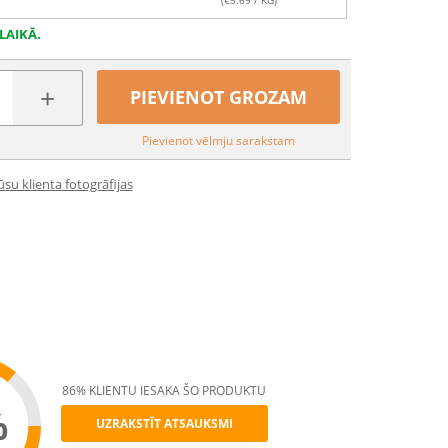
(€
5.69
/ KG)
LAIKĀ.
+
PIEVIENOT GROZAM
Pievienot vēlmju sarakstam
su klienta fotogrāfijas
86% KLIENTU IESAKA ŠO PRODUKTU
%
UZRAKSTĪT ATSAUKSMI