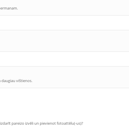
obermanam.
 daugiau vištienos.
zdarīt pareizo izvēli un pievienot fotoattēlu(-us)?