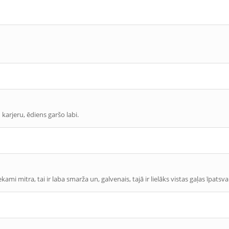
arjeru, ēdiens garšo labi.
i mitra, tai ir laba smarža un, galvenais, tajā ir lielāks vistas gaļas īpatsva