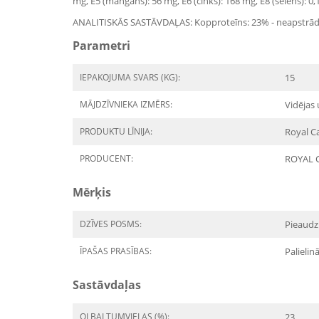
mg, E5 (mangāns): 56 mg, E6 (cinks): 168 mg, E8 (selēns): 0,
ANALITISKĀS SASTĀVDAĻAS: Kopproteīns: 23% - neapstrādātas e
Parametri
IEPAKOJUMA SVARS (KG):
15
MĀJDZĪVNIEKA IZMĒRS:
Vidējas 
PRODUKTU LĪNIJA:
Royal Ca
PRODUCENT:
ROYAL 
Mērķis
DZĪVES POSMS:
Pieaudz
ĪPAŠAS PRASĪBAS:
Palielinā
Sastāvdaļas
OLBALTUMVIELAS (%):
23