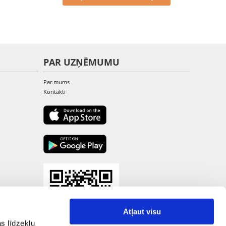
PAR UZŅĒMUMU
Par mums
Kontakti
Atļaut visu
s līdzekļu