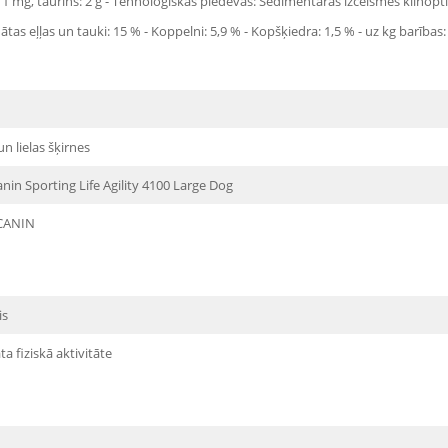
11 mg, taurīns: 2 g - Tehnoloģiskās piedevas: Sedimentāras izcelsmes klinoptilo
ļļas un tauki: 15 % - Koppelni: 5,9 % - Kopšķiedra: 1,5 % - uz kg barības: lu
un lielas šķirnes
nin Sporting Life Agility 4100 Large Dog
CANIN
is
ta fiziskā aktivitāte