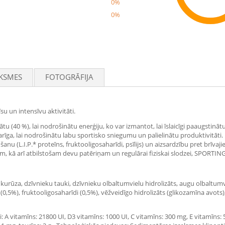
0%
0%
Rec
KSMES
FOTOGRĀFIJA
su un intensīvu aktivitāti.
(40 %), lai nodrošinātu enerģiju, ko var izmantot, lai īslaicīgi paaugstinātu
varīga, lai nodrošinātu labu sportisko sniegumu un palielinātu produktivitā
u (L.I.P.* proteīns, fruktooligosaharīdi, psīlijs) un aizsardzību pret brīvajie
, kā arī atbilstošam devu patēriņam un regulārai fiziskai slodzei, SPORTING
kurūza, dzīvnieku tauki, dzīvnieku olbaltumvielu hidrolizāts, augu olbaltumvie
s (0,5%), fruktooligosaharīdi (0,5%), vēžveidīgo hidrolizāts (glikozamīna avots)
A vitamīns: 21800 UI, D3 vitamīns: 1000 UI, C vitamīns: 300 mg, E vitamīns: 500