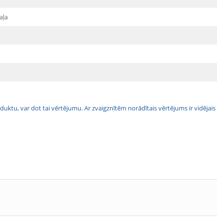
aļa
 produktu, var dot tai vērtējumu. Ar zvaigznītēm norādītais vērtējums ir vidē