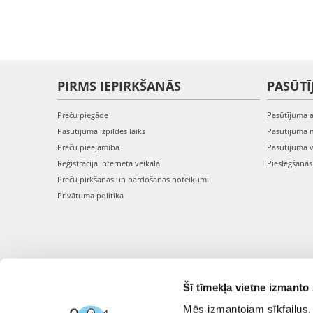
PIRMS IEPIRKŠANĀS
PASŪTĪ
Preču piegāde
Pasūtījuma 
Pasūtījuma izpildes laiks
Pasūtījuma 
Preču pieejamība
Pasūtījuma 
Reģistrācija interneta veikalā
Pieslēgšanā
Preču pirkšanas un pārdošanas noteikumi
Privātuma politika
Šī tīmekļa vietne izmanto 
Mēs izmantojam sīkfailus, 