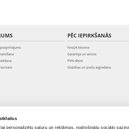
JUMS
PĒC IEPIRKŠANĀS
apstiprinājums
Fera24 lietotne
mainīšana
Garantija un serviss
veikšana
PVN rēķini
s kontam
Sūdzības un preču atgriešana
sīkfailus
lai personalizētu saturu un reklāmas, nodrošinātu sociālo saziņa