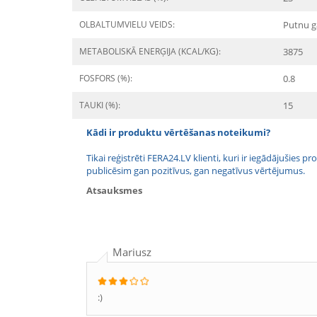
OLBALTUMVIELU VEIDS:
Putnu g
METABOLISKĀ ENERĢIJA (KCAL/KG):
3875
FOSFORS (%):
0.8
TAUKI (%):
15
Kādi ir produktu vērtēšanas noteikumi?
Tikai reģistrēti FERA24.LV klienti, kuri ir iegādājušies
publicēsim gan pozitīvus, gan negatīvus vērtējumus.
Atsauksmes
Mariusz
:)