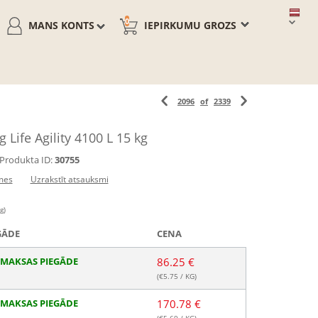
0
MANS KONTS
IEPIRKUMU GROZS
2096
of
2339
 Life Agility 4100 L 15 kg
Produkta ID:
30755
mes
Uzrakstīt atsauksmi
g)
GĀDE
CENA
MAKSAS PIEGĀDE
86.25 €
(€
5.75
/ KG)
MAKSAS PIEGĀDE
170.78 €