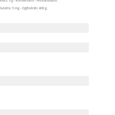
līts: 5 g - Konservanti - Antioksidanti.
teīns: 5 mg - Ogļhidrāti: 400 g.