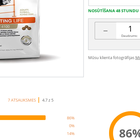
NOSŪTĪŠANA 48 STUNDU 
−
Daudzums:
Mūsu klienta fotogrāfijas
Mū
7 ATSAUKSMES
4.7 z 5
86%
0%
86
14%