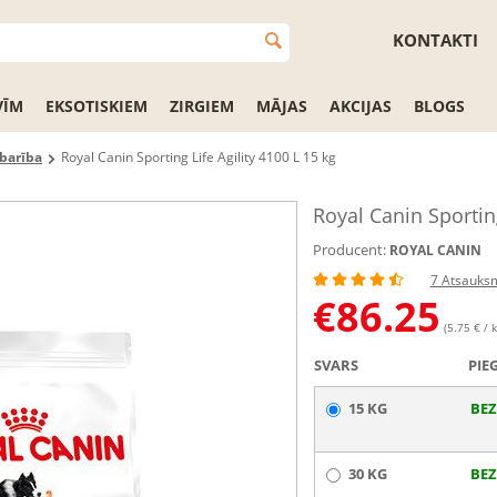
KONTAKTI
VĪM
EKSOTISKIEM
ZIRGIEM
MĀJAS
AKCIJAS
BLOGS
barība
Royal Canin Sporting Life Agility 4100 L 15 kg
Royal Canin Sporting
Producent:
ROYAL CANIN
7 Atsauks
€
86.25
(5.75 € / k
SVARS
PIE
15 KG
BEZ
30 KG
BEZ