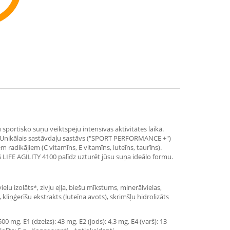
ommend
 sportisko suņu veiktspēju intensīvas aktivitātes laikā.
ti. Unikālais sastāvdaļu sastāvs ("SPORT PERFORMANCE +")
m radikāļiem (C vitamīns, E vitamīns, luteīns, taurīns).
 LIFE AGILITY 4100 palīdz uzturēt jūsu suņa ideālo formu.
lu izolāts*, zivju eļļa, biešu mīkstums, minerālvielas,
, kliņģerīšu ekstrakts (luteīna avots), skrimšļu hidrolizāts
 mg, E1 (dzelzs): 43 mg, E2 (jods): 4,3 mg, E4 (varš): 13