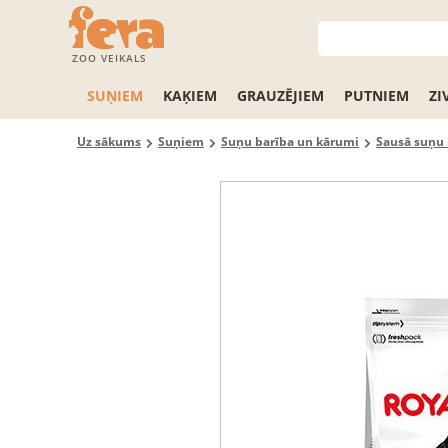
ZOO VEIKALS
SUŅIEM
KAĶIEM
GRAUZĒJIEM
PUTNIEM
ZI
Uz sākums
Suņiem
Suņu barība un kārumi
Sausā suņu 