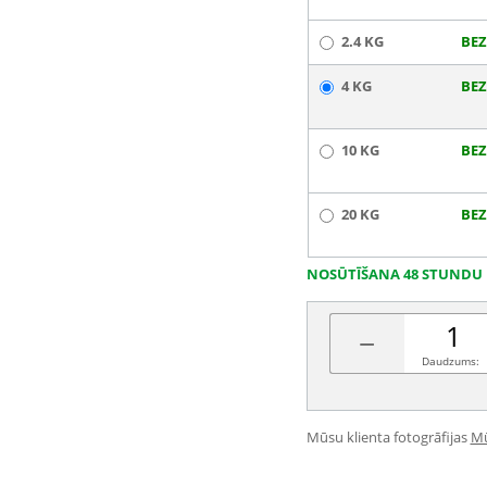
2.4 KG
BEZ
4 KG
BEZ
10 KG
BEZ
20 KG
BEZ
NOSŪTĪŠANA 48 STUNDU 
−
Daudzums:
Mūsu klienta fotogrāfijas
Mū