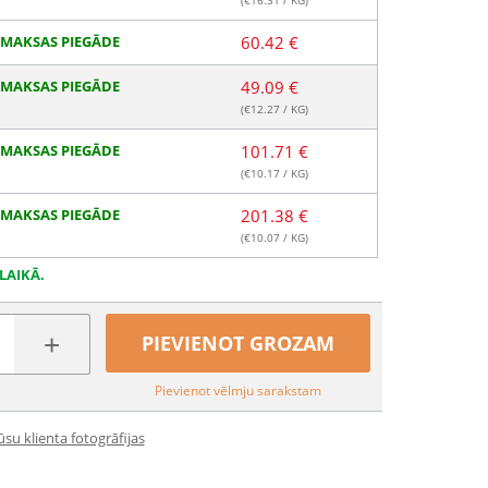
(€
16.31
/ KG)
MAKSAS PIEGĀDE
60.42 €
MAKSAS PIEGĀDE
49.09 €
(€
12.27
/ KG)
MAKSAS PIEGĀDE
101.71 €
(€
10.17
/ KG)
MAKSAS PIEGĀDE
201.38 €
(€
10.07
/ KG)
LAIKĀ.
+
PIEVIENOT GROZAM
Pievienot vēlmju sarakstam
su klienta fotogrāfijas