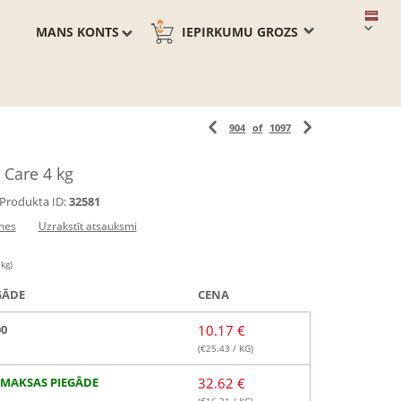
0
MANS KONTS
IEPIRKUMU GROZS
904
of
1097
 Care 4 kg
Produkta ID:
32581
mes
Uzrakstīt atsauksmi
 kg)
GĀDE
CENA
00
10.17 €
(€
25.43
/ KG)
MAKSAS PIEGĀDE
32.62 €