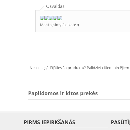
Osvaldas
Maistą įsimylėjo katė :)
Nesen iegādājāties šo produktu? Palīdziet citiem pircējiem i
Papildomos ir kitos prekės
PIRMS IEPIRKŠANĀS
PASŪTĪ