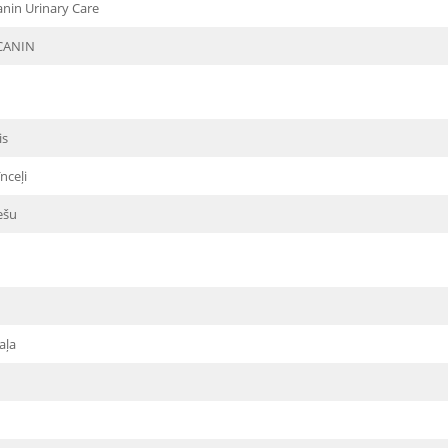
anin Urinary Care
CANIN
is
īnceļi
ešu
aļa