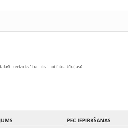
zdarīt pareizo izvēli un pievienot fotoattēlu(-us)?
JUMS
PĒC IEPIRKŠANĀS