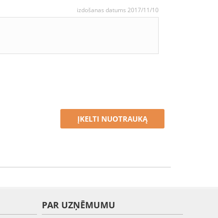
izdošanas datums 2017/11/10
ĮKELTI NUOTRAUKĄ
PAR UZŅĒMUMU