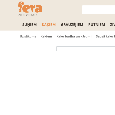
ZOO VEIKALS
SUŅIEM
KAĶIEM
GRAUZĒJIEM
PUTNIEM
ZI
Uz sākums
Kaķiem
Kaķu barība un kārumi
Sausā kaķu 