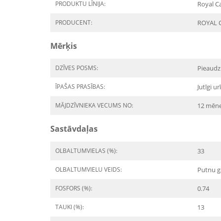
PRODUKTU LĪNIJA:
Royal C
PRODUCENT:
ROYAL 
Mērķis
DZĪVES POSMS:
Pieaudz
ĪPAŠAS PRASĪBAS:
Jutīgi ur
MĀJDZĪVNIEKA VECUMS NO:
12 mēn
Sastāvdaļas
OLBALTUMVIELAS (%):
33
OLBALTUMVIELU VEIDS:
Putnu g
FOSFORS (%):
0.74
TAUKI (%):
13