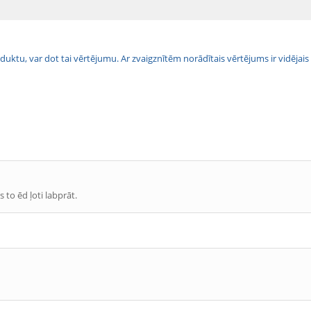
 produktu, var dot tai vērtējumu. Ar zvaigznītēm norādītais vērtējums ir vidē
to ēd ļoti labprāt.