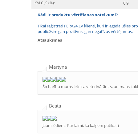
KALCIJS (%):
0.9
Kādi ir produktu vērtēšanas noteikumi?
Tikai reģistrēti FERA24.LV klienti, kuri ir iegādājušies
publicēsim gan pozitīvus, gan negatīvus vērtējumus.
Atsauksmes
Martyna
Šo barību mums ieteica veterinārārsts, un mans kaķis 
Beata
Jauns ēdiens. Par laimi, ka kaķiem patika;-)