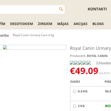
KONTAKTI
VĪM
EKSOTISKIEM
ZIRGIEM
MĀJAS
AKCIJAS
BLOGS
barība
Royal Canin Urinary Care 4 kg
Royal Canin Urinary
Producent:
ROYAL CANIN
3 Atsauks
€
49.09
(12.27 € /
SVARS
PIE
0.4 KG
€6.
2 KG
BEZ