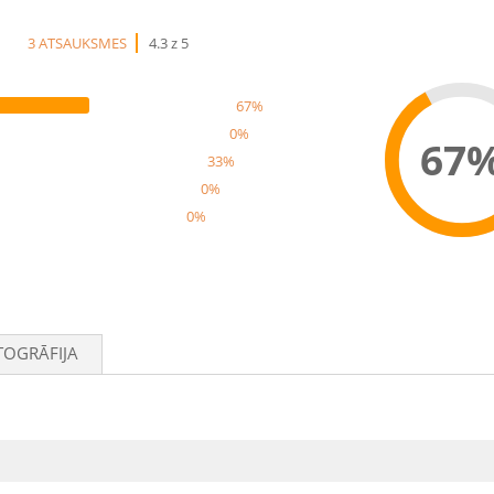
3 ATSAUKSMES
4.3 z 5
67%
0%
67
33%
0%
0%
Rec
TOGRĀFIJA