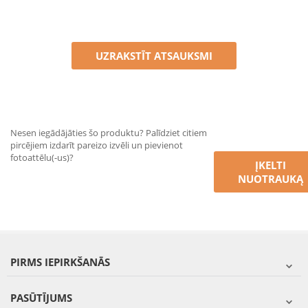
UZRAKSTĪT ATSAUKSMI
Nesen iegādājāties šo produktu? Palīdziet citiem
pircējiem izdarīt pareizo izvēli un pievienot
fotoattēlu(-us)?
ĮKELTI
NUOTRAUKĄ
PIRMS IEPIRKŠANĀS
PASŪTĪJUMS