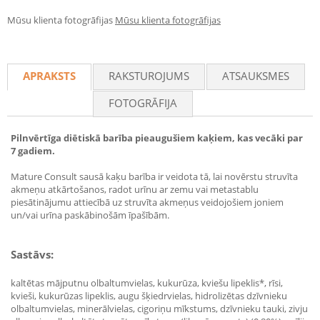
Mūsu klienta fotogrāfijas
Mūsu klienta fotogrāfijas
APRAKSTS
RAKSTUROJUMS
ATSAUKSMES
FOTOGRĀFIJA
Pilnvērtīga diētiskā barība pieaugušiem kaķiem, kas vecāki par
7 gadiem.
Mature Consult sausā kaķu barība ir veidota tā, lai novērstu struvīta
akmeņu atkārtošanos, radot urīnu ar zemu vai metastablu
piesātinājumu attiecībā uz struvīta akmeņus veidojošiem joniem
un/vai urīna paskābinošām īpašībām.
Sastāvs:
kaltētas mājputnu olbaltumvielas, kukurūza, kviešu lipeklis*, rīsi,
kvieši, kukurūzas lipeklis, augu šķiedrvielas, hidrolizētas dzīvnieku
olbaltumvielas, minerālvielas, cigoriņu mīkstums, dzīvnieku tauki, zivju