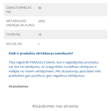
OLBALTUMVIELAS
36
(%):
METABOLISKĀ
3359
ENERĢIJA (KCAL/KG):
TAUKI (%):
10
KALCIJS (%):
1
Kādi ir produktu vērtēšanas noteikumi?
Tikai reģistrēti FERA24.LV klienti, kuri ir iegādājušies produktu,
var dot tai vērtējumu. Ar zvaigznītēm norādītais vērtējums ir
vidējais no visiem vērtējumiem. Pēc atsauksmju apstrādes mēs
publicēsim gan pozitīvus, gan negatīvus vērtējumus.
Atsauksmes
Atsauksmes nav atrastas