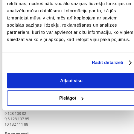
reklāmas, nodrošinātu sociālo saziņas līdzekļu funkcijas un
Pirms lietošanas vai ilgstošas lietošanas konsultējieties ar
analizētu mūsu datplūsmu. Informāciju par to, kā jūs
veterinārārstu. Sākotnēji barojiet sausā veidā līdz 6. Vienmēr
nodrošiniet svaiga ūdens pieejamību dzeršanai.
izmantojat mūsu vietni, mēs arī kopīgojam ar saviem
sociālās saziņas līdzekļu, reklamēšanas un analīzes
Ķermeņa svars Mazs svars Normāls svars Liekais svars
partneriem, kuri to var apvienot ar citu informāciju, ko viņiem
kg grami grami grami
2 42 35 28
sniedzat vai ko viņi apkopo, kad lietojat viņu pakalpojumus.
2,5 49 41 33
3 56 47 38
3,5 63 52 42
4 69 58 46
Rādīt detalizēti
4,5 75 63 50
5 81 68 54
5,5 87 72 58
Atļaut visu
6 92 77 61
6,5 98 81 65
7 103 86 69
7,5 108 90 72
Pielāgot
8 113 94 75
8,5 118 98 79
9 123 103 82
9,5 128 107 85
10 132 111 88