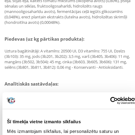
eļļa, sojas eļļa, kaltēts tomātu mīkstums (likopēna avots) (0,80%), psīlija
sēnalas un sēklas, fruktooligosaharīdi, hidrolizēts raugs
(mannooligosaharīdu avots), fermentācijas ceļā iegūts glikozamīns
(0,048%), erect plantain ekstrakts (luteīna avots), hidrolizētas skrimšļi
(hondroitīna avots) (0,00048%).
Piedevas (uz kg pārtikas produkta):
Uztura bagātinātāji: A vitamīns: 20500 UI, D3 vitamīns: 755 UI, Dzelzs
(3b103): 35 mg, jods (3b201, 3b202): 3,5 mg, varš (3b405, 3b406): 11 mg,
mangāns (3b502, 3b504): 45 mg, cinka (3b603, 3b605, 3b606): 131 mg,
selēns (3b801, 3b811, 3b812): 0,06 mg - Konservanti - Antioksidanti.
Analītiskās sastāvdaļas:
Kopproteīns: 36,0% - neapstrādātas eļļas un tauki: 10,0% - Koppelni:
7,1% - Kopšķiedra: 5,4 % - Fosfors: 0,8% - Kalcijs: 1,0% - nātrijs: 0,7% -
magnijs: 0,07% - kālijs: 0,7% - hlorīdi: 1,14% - sērs: 0,7% - omega 3
taukskābes: 0,71% - uz kg barības: beta-karotīns: 4,2 mg.
Šī tīmekļa vietne izmanto sīkfailus
Ieteicamās devas:
Mēs izmantojam sīkfailus, lai personalizētu saturu un