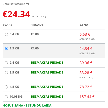
Uzrakstīt atsauksmi
€
24.34
(16.23 € / kg)
SVARS
PIEGĀDE
CENA
0.4 KG
€6.00
6.63 €
(€
16.58
/ KG)
1.5 KG
€4.00
24.34 €
(€
16.23
/ KG)
2.4 KG
BEZMAKSAS PIEGĀDE
39.36 €
3.5 KG
BEZMAKSAS PIEGĀDE
33.28 €
(€
9.51
/ KG)
4.8 KG
BEZMAKSAS PIEGĀDE
78.72 €
10.08 KG
BEZMAKSAS PIEGĀDE
157.44 €
NOSŪTĪŠANA 48 STUNDU LAIKĀ.