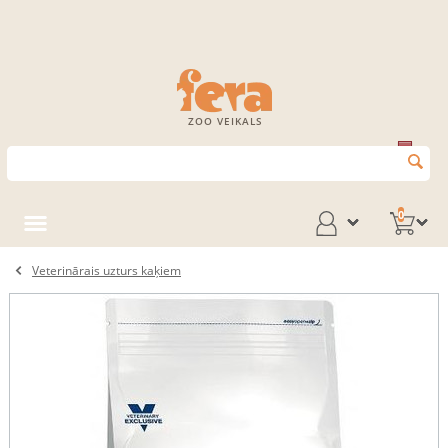
ZOO VEIKALS
0
Veterinārais uzturs kaķiem