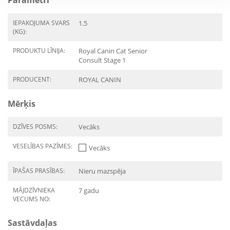
Parametri
IEPAKOJUMA SVARS
1.5
(KG):
PRODUKTU LĪNIJA:
Royal Canin Cat Senior
Consult Stage 1
PRODUCENT:
ROYAL CANIN
Mērķis
DZĪVES POSMS:
Vecāks
VESELĪBAS PAZĪMES:
Vecāks
ĪPAŠAS PRASĪBAS:
Nieru mazspēja
MĀJDZĪVNIEKA
7 gadu
VECUMS NO:
Sastāvdaļas