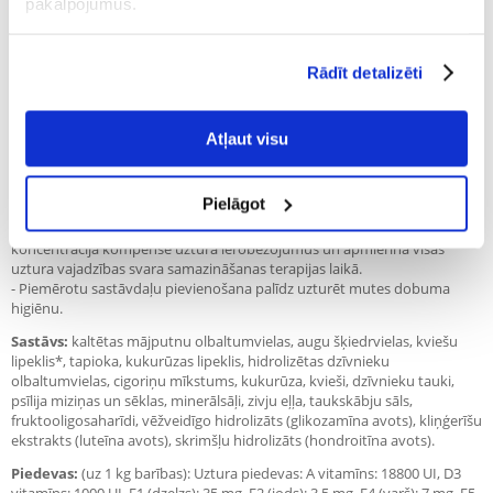
pakalpojumus.
- Ar aptaukošanos saistīta hiperlipidēmija.
- Optimāla ķermeņa svara uzturēšana.
Kontrindikācijas:
Rādīt detalizēti
- Grūtniecība, laktācija, augšanas periods.
- Hroniskas slimības, kuru ārstēšanai nepieciešams palielināts enerģijas
patēriņš.
Atļaut visu
Ieguvumi:
-
Unikāla
šķiedrvielu kombinācija nodrošina sāta sajūtu.
- Augsts olbaltumvielu līmenis (113 g/1000 kcal ME) palīdz aizsargāt
Pielāgot
muskuļu masu svara samazināšanas terapijas laikā.
- Paaugstināta uzturvielu (olbaltumvielu, minerālsāļu un vitamīnu)
koncentrācija kompensē uztura ierobežojumus un apmierina visas
uztura vajadzības svara samazināšanas terapijas laikā.
- Piemērotu sastāvdaļu pievienošana palīdz uzturēt mutes dobuma
higiēnu.
Sastāvs:
kaltētas mājputnu olbaltumvielas, augu šķiedrvielas, kviešu
lipeklis*, tapioka, kukurūzas lipeklis, hidrolizētas dzīvnieku
olbaltumvielas, cigoriņu mīkstums, kukurūza, kvieši, dzīvnieku tauki,
psīlija miziņas un sēklas, minerālsāļi, zivju eļļa, taukskābju sāls,
fruktooligosaharīdi, vēžveidīgo hidrolizāts (glikozamīna avots), kliņģerīšu
ekstrakts (luteīna avots), skrimšļu hidrolizāts (hondroitīna avots).
Piedevas:
(uz 1 kg barības): Uztura piedevas: A vitamīns: 18800 UI, D3