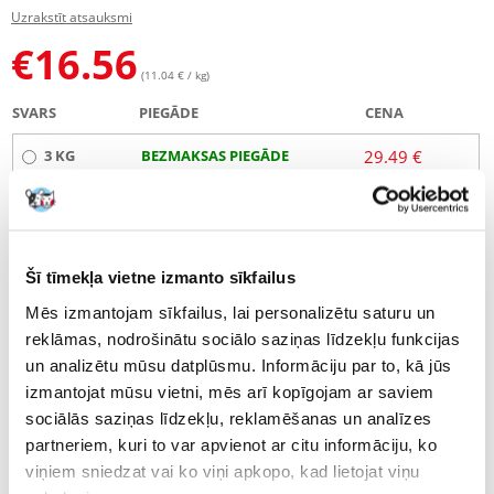
Uzrakstīt atsauksmi
€
16.56
(11.04 € / kg)
SVARS
PIEGĀDE
CENA
3 KG
BEZMAKSAS PIEGĀDE
29.49 €
(€
9.83
/ KG)
NOSŪTĪŠANA 48 STUNDU LAIKĀ.
Mūsu klienta fotogrāfijas
Mūsu klienta fotogrāfijas
Šī tīmekļa vietne izmanto sīkfailus
Mēs izmantojam sīkfailus, lai personalizētu saturu un
Apraksts
reklāmas, nodrošinātu sociālo saziņas līdzekļu funkcijas
un analizētu mūsu datplūsmu. Informāciju par to, kā jūs
Pilnvērtīga diētiskā barība pieaugušiem mazo šķirņu suņiem
izmantojat mūsu vietni, mēs arī kopīgojam ar saviem
(ķermeņa svars līdz 10 kg).
sociālās saziņas līdzekļu, reklamēšanas un analīzes
Indikācijas:
partneriem, kuri to var apvienot ar citu informāciju, ko
-
Aptaukošanās / liekais svars
.
viņiem sniedzat vai ko viņi apkopo, kad lietojat viņu
- Cukura diabēts.