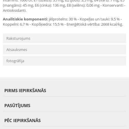
vitamīns: 1000 UI, E1 (dzelzs): 35 mg, E2 (jods): 3,5 mg, E4 (varš): 7 mg, E5
(mangāns): 45 mg, E6 (cinka): 136 mg, E8 (selēns): 0,06 mg - Konservanti -
Antioksidanti.
Analītiskie komponenti
: jēlproteīns: 30 % - Kopeļļas un tauki: 9,5 % -
Koppelni: 6,7 % - Kopšķiedra: 15,5 % - Enerģētiskā vērtība: 2668 kcal/kg.
Raksturojums
Atsauksmes
fotogrāfija
PIRMS IEPIRKŠANĀS
PASŪTĪJUMS
PĒC IEPIRKŠANĀS