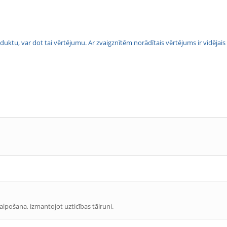
 produktu, var dot tai vērtējumu. Ar zvaigznītēm norādītais vērtējums ir vidē
alpošana, izmantojot uzticības tālruni.