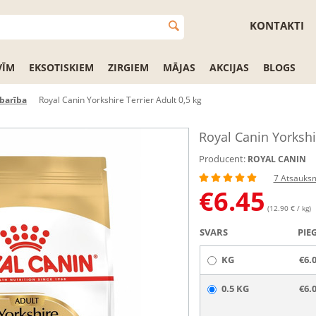
KONTAKTI
VĪM
EKSOTISKIEM
ZIRGIEM
MĀJAS
AKCIJAS
BLOGS
barība
Royal Canin Yorkshire Terrier Adult 0,5 kg
Royal Canin Yorkshir
Producent:
ROYAL CANIN
7 Atsauks
€
6.45
(12.90 € / kg)
SVARS
PIE
KG
€6.
0.5 KG
€6.