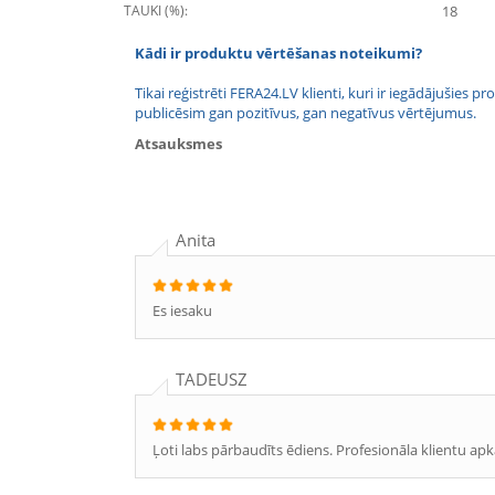
TAUKI (%):
18
Kādi ir produktu vērtēšanas noteikumi?
Tikai reģistrēti FERA24.LV klienti, kuri ir iegādājušies
publicēsim gan pozitīvus, gan negatīvus vērtējumus.
Atsauksmes
Anita
Es iesaku
TADEUSZ
Ļoti labs pārbaudīts ēdiens. Profesionāla klientu apk