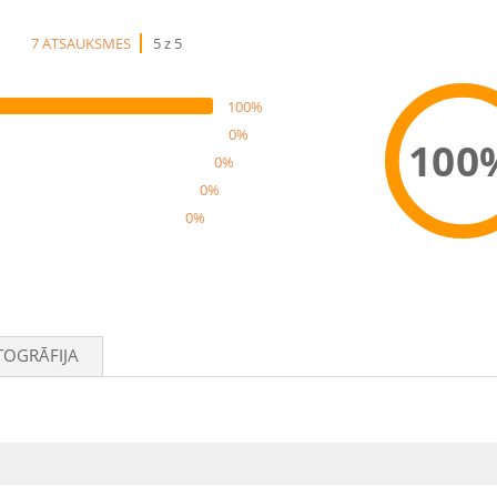
7 ATSAUKSMES
5 z 5
100%
0%
100
0%
0%
0%
Rec
TOGRĀFIJA