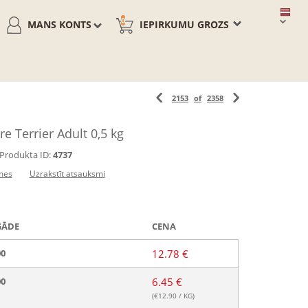
0
MANS KONTS
IEPIRKUMU GROZS
2153
of
2358
e Terrier Adult 0,5 kg
Produkta ID:
4737
mes
Uzrakstīt atsauksmi
GĀDE
CENA
00
12.78 €
00
6.45 €
(€
12.90
/ KG)