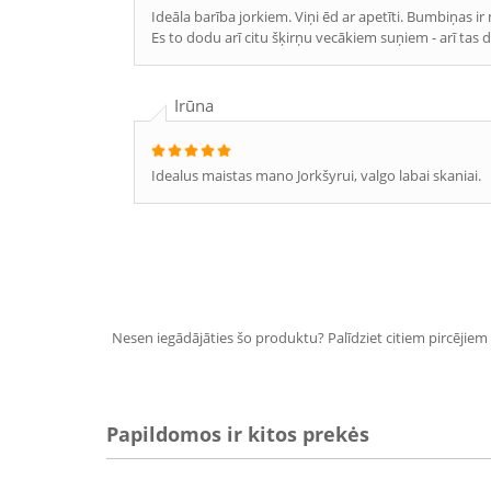
Ideāla barība jorkiem. Viņi ēd ar apetīti. Bumbiņas i
Es to dodu arī citu šķirņu vecākiem suņiem - arī tas d
Irūna
Idealus maistas mano Jorkšyrui, valgo labai skaniai.
Nesen iegādājāties šo produktu? Palīdziet citiem pircējiem i
Papildomos ir kitos prekės