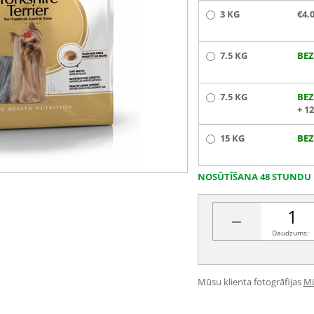
3 KG
€4.
7.5 KG
BEZ
7.5 KG
BEZ
+ 1
15 KG
BEZ
NOSŪTĪŠANA 48 STUNDU 
−
Daudzums:
Mūsu klienta fotogrāfijas
Mū