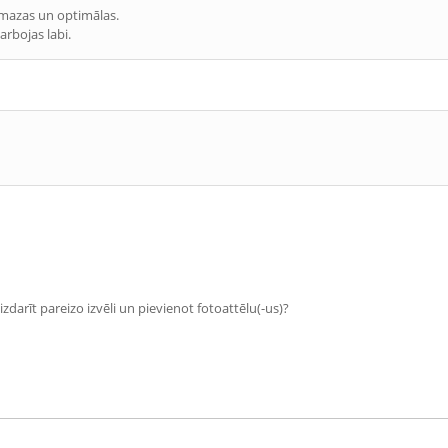
r mazas un optimālas.
arbojas labi.
zdarīt pareizo izvēli un pievienot fotoattēlu(-us)?