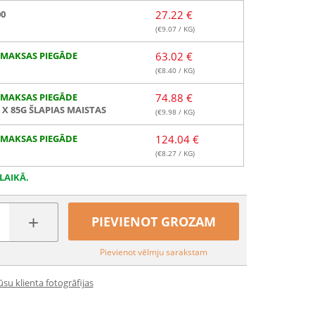
00
27.22 €
(€
9.07
/ KG)
MAKSAS PIEGĀDE
63.02 €
(€
8.40
/ KG)
MAKSAS PIEGĀDE
74.88 €
2 X 85G ŠLAPIAS MAISTAS
(€
9.98
/ KG)
MAKSAS PIEGĀDE
124.04 €
(€
8.27
/ KG)
LAIKĀ.
+
PIEVIENOT GROZAM
Pievienot vēlmju sarakstam
su klienta fotogrāfijas