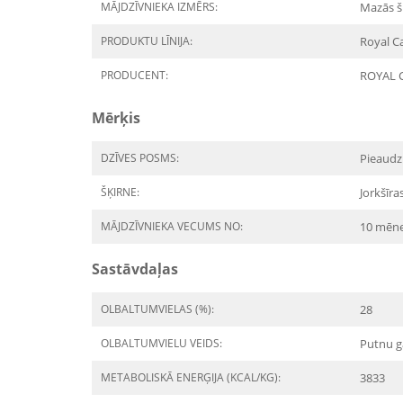
MĀJDZĪVNIEKA IZMĒRS:
Mazās š
PRODUKTU LĪNIJA:
Royal Ca
PRODUCENT:
ROYAL 
Mērķis
DZĪVES POSMS:
Pieaudz
ŠĶIRNE:
Jorkšīra
MĀJDZĪVNIEKA VECUMS NO:
10 mēn
Sastāvdaļas
OLBALTUMVIELAS (%):
28
OLBALTUMVIELU VEIDS:
Putnu g
METABOLISKĀ ENERĢIJA (KCAL/KG):
3833