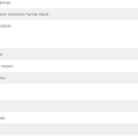
ķirnes
nin Yorkshire Terrier Adult
CANIN
is
s terjers
ešu
aļa