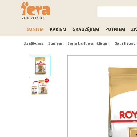
ZOO VEIKALS
SUŅIEM
KAĶIEM
GRAUZĒJIEM
PUTNIEM
ZI
Uz sākums
Suņiem
Suņu barība un kārumi
Sausā suņu 