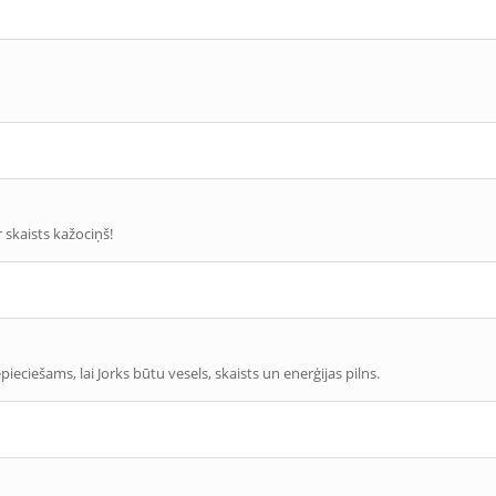
r skaists kažociņš!
nepieciešams, lai Jorks būtu vesels, skaists un enerģijas pilns.