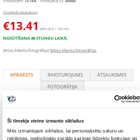
Producent:
Produkta ID:
30568
TETRA
Uzrakstīt atsauksmi
€
13.41
(894.00 € / 100 ml)
NOSŪTĪŠANA 48 STUNDU LAIKĀ.
Mūsu klienta fotogrāfijas
Mūsu klienta fotogrāfijas
APRAKSTS
RAKSTUROJUMS
ATSAUKSMES
FOTOGRĀFIJA
Tetra GC Desludger:
- Ērts un viegli lietojams attīrītājs
Šī tīmekļa vietne izmanto sīkfailus
- 180 cm gara šļūtene un divi stiprinājuma klipši
- Ātrās palaišanas vārsts automātiskai ūdens iesūkšanai
Mēs izmantojam sīkfailus, lai personalizētu saturu un
- Attīrītāja galvenē ievietots siets, kas novērš grants un zivju
reklāmas, nodrošinātu sociālo saziņas līdzekļu funkcijas un
iesūkšanos.