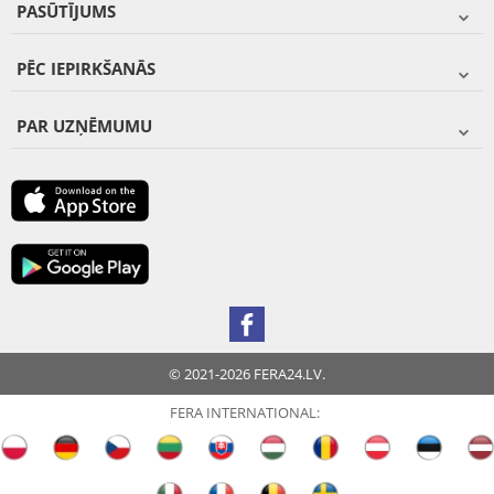
PASŪTĪJUMS
PĒC IEPIRKŠANĀS
PAR UZŅĒMUMU
© 2021-2026 FERA24.LV.
FERA INTERNATIONAL: