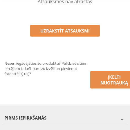
Atsauksmes nav atrastas
UZRAKSTĪT ATSAUKSMI
Nesen iegādājāties šo produktu? Palīdziet citiem
pircējiem izdarīt pareizo izvēli un pievienot
fotoattēlu(-us)?
ĮKELTI
NUOTRAUKĄ
PIRMS IEPIRKŠANĀS