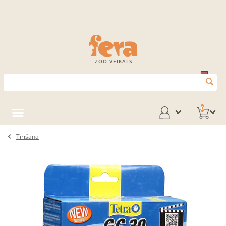
ZOO VEIKALS
0
Tīrīšana