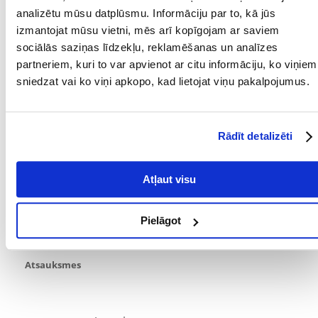
- inovatīva rotējošā poga reaģē uz attīrītāja kustību un novērš šļūtenes
analizētu mūsu datplūsmu. Informāciju par to, kā jūs
sastiepšanos.
izmantojat mūsu vietni, mēs arī kopīgojam ar saviem
- trīsstūra formas iesūkšanas caurule ļauj piekļūt visattālākajiem un
sociālās saziņas līdzekļu, reklamēšanas un analīzes
nepieejamākajiem akvārija stūriem.
- profilēts rokturis ērtai tīrīšanai un drošībai
partneriem, kuri to var apvienot ar citu informāciju, ko viņiem
- 2 gadu garantija
sniedzat vai ko viņi apkopo, kad lietojat viņu pakalpojumus.
- izturīga konstrukcija
Parametri
Rādīt detalizēti
PRODUCENT:
TETRA
Kādi ir produktu vērtēšanas noteikumi?
Atļaut visu
Tikai reģistrēti FERA24.LV klienti, kuri ir iegādājušies produktu,
var dot tai vērtējumu. Ar zvaigznītēm norādītais vērtējums ir
Pielāgot
vidējais no visiem vērtējumiem. Pēc atsauksmju apstrādes mēs
publicēsim gan pozitīvus, gan negatīvus vērtējumus.
Atsauksmes