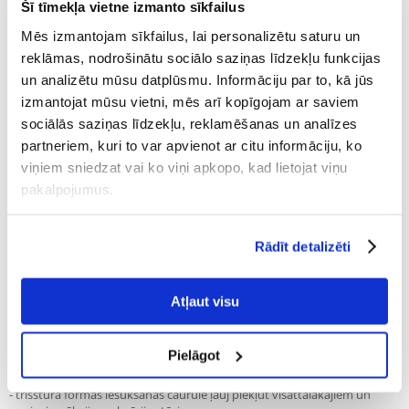
Producent:
Produkta ID:
30570
TETRA
Šī tīmekļa vietne izmanto sīkfailus
Mēs izmantojam sīkfailus, lai personalizētu saturu un
Uzrakstīt atsauksmi
reklāmas, nodrošinātu sociālo saziņas līdzekļu funkcijas
€
19.53
un analizētu mūsu datplūsmu. Informāciju par to, kā jūs
(1085.00 € / 100 ml)
izmantojat mūsu vietni, mēs arī kopīgojam ar saviem
NOSŪTĪŠANA 48 STUNDU LAIKĀ.
sociālās saziņas līdzekļu, reklamēšanas un analīzes
partneriem, kuri to var apvienot ar citu informāciju, ko
Mūsu klienta fotogrāfijas
Mūsu klienta fotogrāfijas
viņiem sniedzat vai ko viņi apkopo, kad lietojat viņu
pakalpojumus.
Apraksts
Rādīt detalizēti
Tetra GC Desludger:
- Ērts un viegli lietojams attīrītājs
Atļaut visu
- 180 cm gara šļūtene un divi stiprinājuma klipši
- Ātrās palaišanas vārsts automātiskai ūdens iesūkšanai
- Attīrītāja galvenē ievietots siets, kas novērš grants un zivju iesūkšanos.
Pielāgot
- inovatīva rotējošā poga reaģē uz attīrītāja kustību un novērš šļūtenes
sastiepšanos.
- trīsstūra formas iesūkšanas caurule ļauj piekļūt visattālākajiem un