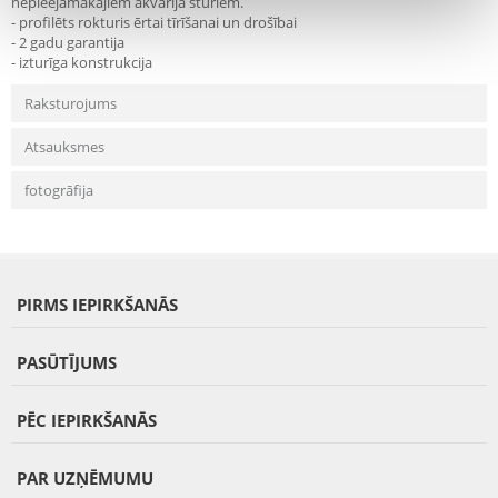
nepieejamākajiem akvārija stūriem.
- profilēts rokturis ērtai tīrīšanai un drošībai
- 2 gadu garantija
- izturīga konstrukcija
Raksturojums
Atsauksmes
fotogrāfija
PIRMS IEPIRKŠANĀS
PASŪTĪJUMS
PĒC IEPIRKŠANĀS
PAR UZŅĒMUMU