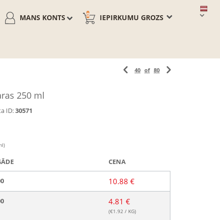
0
MANS KONTS
IEPIRKUMU GROZS
40
of
80
aras 250 ml
a ID:
30571
ml)
GĀDE
CENA
00
10.88 €
00
4.81 €
(€
1.92
/ KG)