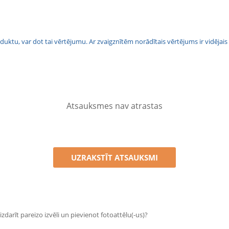
 produktu, var dot tai vērtējumu. Ar zvaigznītēm norādītais vērtējums ir vidē
Atsauksmes nav atrastas
UZRAKSTĪT ATSAUKSMI
zdarīt pareizo izvēli un pievienot fotoattēlu(-us)?