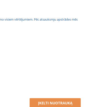
jais no visiem vērtējumiem. Pēc atsauksmju apstrādes mēs
ĮKELTI NUOTRAUKĄ