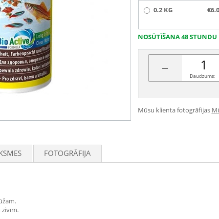
0.2 KG
€6.
NOSŪTĪŠANA 48 STUNDU 
−
Daudzums:
Mūsu klienta fotogrāfijas
Mū
KSMES
FOTOGRĀFIJA
mūžam.
 zivīm.