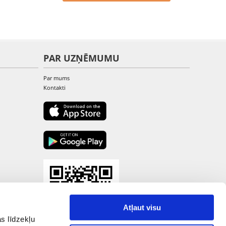
PAR UZŅĒMUMU
Par mums
Kontakti
Atļaut visu
s līdzekļu