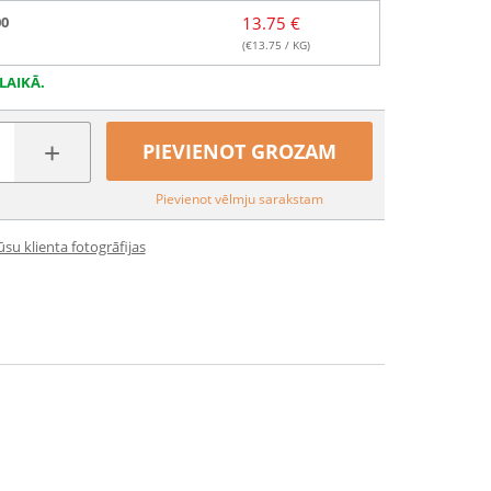
00
13.75 €
(€
13.75
/ KG)
LAIKĀ.
+
PIEVIENOT GROZAM
Pievienot vēlmju sarakstam
su klienta fotogrāfijas