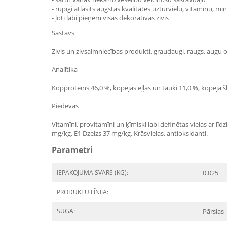
- rūpīgi atlasīts augstas kvalitātes uzturvielu, vitamīnu,
- ļoti labi pieņem visas dekoratīvās zivis
Sastāvs
Zivis un zivsaimniecības produkti, graudaugi, raugs, augu ol
Analītika
Kopproteīns 46,0 %, kopējās eļļas un tauki 11,0 %, kopējā š
Piedevas
Vitamīni, provitamīni un ķīmiski labi definētas vielas ar 
mg/kg, E1 Dzelzs 37 mg/kg. Krāsvielas, antioksidanti.
Parametri
IEPAKOJUMA SVARS (KG):
0.025
PRODUKTU LĪNIJA:
SUGA:
Pārslas