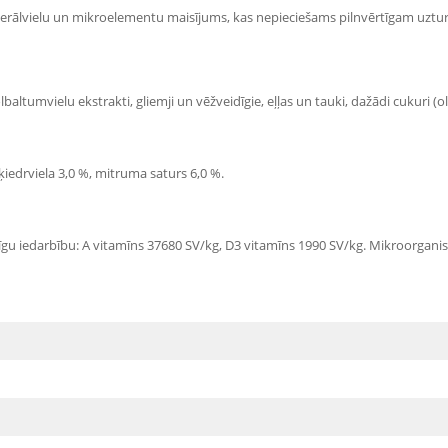
 minerālvielu un mikroelementu maisījums, kas nepieciešams pilnvērtīgam uztu
baltumvielu ekstrakti, gliemji un vēžveidīgie, eļļas un tauki, dažādi cukuri (o
ķiedrviela 3,0 %, mitruma saturs 6,0 %.
līdzīgu iedarbību: A vitamīns 37680 SV/kg, D3 vitamīns 1990 SV/kg. Mikroorg