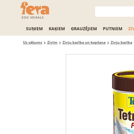
ZOO VEIKALS
SUŅIEM
KAĶIEM
GRAUZĒJIEM
PUTNIEM
ZI
Uz sākums
Zivīm
Zivju barība un kopšana
Zivju barība