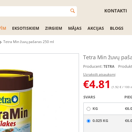
KONTAKTI
VĪM
EKSOTISKIEM
ZIRGIEM
MĀJAS
AKCIJAS
BLOGS
Tetra Min žuvų pašaras 250 ml
Tetra Min žuvų paš
Producent:
Produkt
TETRA
Uzrakstīt atsauksmi
€
4.81
(1.92 € / 100 
SVARS
PIE
KG
€6.
0.025 KG
€6.