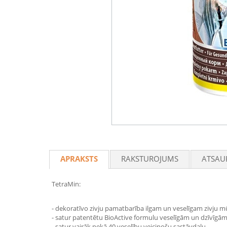
APRAKSTS
RAKSTUROJUMS
ATSAU
TetraMin:
- dekoratīvo zivju pamatbarība ilgam un veselīgam zivju 
- satur patentētu BioActive formulu veselīgām un dzīvīgām
- satur vairāk nekā 40 veselību veicinošu sastāvdaļu