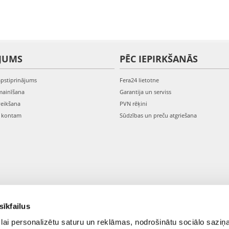
JUMS
PĒC IEPIRKŠANĀS
apstiprinājums
Fera24 lietotne
mainīšana
Garantija un serviss
veikšana
PVN rēķini
s kontam
Sūdzības un preču atgriešana
sīkfailus
lai personalizētu saturu un reklāmas, nodrošinātu sociālo saziņa