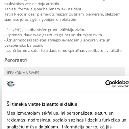
taukskābes veicina zivju attīstību.
Tablešu forma ļauj barībai lēnām iekļūt ūdenī.
Tetra Pleco ir ideāli piemērots mazām zivtiņām, piemēram, plekstēm,
siamiešu jūras aļģēm, gobijām un plekstēm.
- Pilnvērtīga barība visām grunts zālēdāju zivīm.
- Optimāls, daudzveidīgs uzturs grunts un skumjām zivīm.
- Ātri grimstošas tabletes atvieglo ievietošanu jebkurā vietā un
pakāpenisku barošanu.
- Jaunā formula satur lielu daudzumu spirulīnas veselībai un vitalitātei.
Parametri
IEPAKOJUMA SVARS
(KG):
PRODUKTU LĪNIJA:
SUGA:
Tabletes
Šī tīmekļa vietne izmanto sīkfailus
PRODUCENT:
TETRA
Mēs izmantojam sīkfailus, lai personalizētu saturu un
reklāmas, nodrošinātu sociālo saziņas līdzekļu funkcijas un
Kādi ir produktu vērtēšanas noteikumi?
analizētu mūsu datplūsmu. Informāciju par to, kā jūs