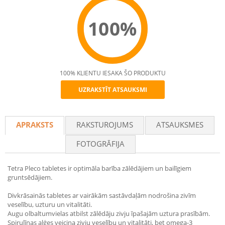
100%
100% KLIENTU IESAKA ŠO PRODUKTU
UZRAKSTĪT ATSAUKSMI
Recommend
APRAKSTS
RAKSTUROJUMS
ATSAUKSMES
FOTOGRĀFIJA
Tetra Pleco tabletes ir optimāla barība zālēdājiem un bailīgiem
gruntsēdājiem.
Divkrāsainās tabletes ar vairākām sastāvdaļām nodrošina zivīm
veselību, uzturu un vitalitāti.
Augu olbaltumvielas atbilst zālēdāju zivju īpašajām uztura prasībām.
Spirulīnas aļģes veicina zivju veselību un vitalitāti, bet omega-3