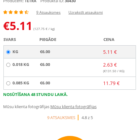
Producent:
Produkta ID:
30430
TETRA
9 Atsauksmes
Uzrakstīt atsauksmi
€
5.11
(127.75 € / kg)
SVARS
PIEGĀDE
CENA
KG
€6.00
5.11 €
0.018 KG
€6.00
2.63 €
(€
131.50
/ KG)
0.085 KG
€6.00
11.79 €
NOSŪTĪŠANA 48 STUNDU LAIKĀ.
Mūsu klienta fotogrāfijas
Mūsu klienta fotogrāfijas
9 ATSAUKSMES
4.8 z 5