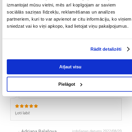
Tikai reģistrēti FERA24.LV klienti, kuri ir iegādājušies produktu,
izmantojat mūsu vietni, mēs arī kopīgojam ar saviem
var dot tai vērtējumu. Ar zvaigznītēm norādītais vērtējums ir
sociālās saziņas līdzekļu, reklamēšanas un analīzes
vidējais no visiem vērtējumiem. Pēc atsauksmju apstrādes mēs
publicēsim gan pozitīvus, gan negatīvus vērtējumus.
partneriem, kuri to var apvienot ar citu informāciju, ko viņiem
sniedzat vai ko viņi apkopo, kad lietojat viņu pakalpojumus.
Atsauksmes
UZRAKSTĪT ATSAUKSMI
Rādīt detalizēti
Adriana
izdošanas datums 2022/09/30
Atļaut visu
Perfekti
Pielāgot
Adriana
izdošanas datums 2022/08/26
Ļoti labi!
Adriana Balašova
izdošanas datums 2022/08/20