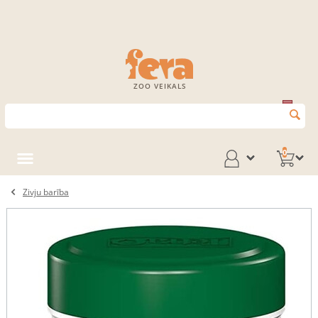
ZOO VEIKALS
0
Zivju barība