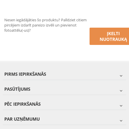
Nesen iegādājāties šo produktu? Palīdziet citiem
pircējiem izdarīt pareizo izvēli un pievienot
fotoattēlu(-us)?
ĮKELTI
NUOTRAUKĄ
PIRMS IEPIRKŠANĀS
PASŪTĪJUMS
PĒC IEPIRKŠANĀS
PAR UZŅĒMUMU