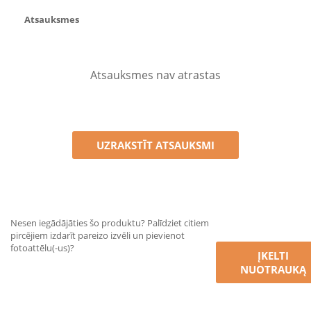
Atsauksmes
Atsauksmes nav atrastas
UZRAKSTĪT ATSAUKSMI
Nesen iegādājāties šo produktu? Palīdziet citiem
pircējiem izdarīt pareizo izvēli un pievienot
fotoattēlu(-us)?
ĮKELTI
NUOTRAUKĄ