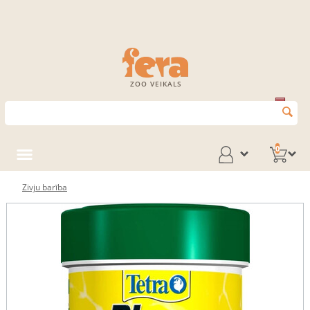
ZOO VEIKALS
0
Zivju barība