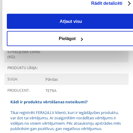
Piedevas
Rādīt detalizēti
Vitamīni: D3 vitamīns 1760 SV/kg. Mikroelementi: mangāns (mangāna
(II) sulfāta monohidrāts) 80 mg/kg, cinks (cinka sulfāta monohidrāts)
Atļaut visu
47 mg/kg, dzelzs (dzelzs (II) sulfāta monohidrāts) 31 mg/kg. Krāsvielas,
konservanti, antioksidanti.
Parametri
Pielāgot
IEPAKOJUMA SVARS
(KG):
PRODUKTU LĪNIJA:
SUGA:
Pārslas
PRODUCENT:
TETRA
Kādi ir produktu vērtēšanas noteikumi?
Tikai reģistrēti FERA24.LV klienti, kuri ir iegādājušies produktu,
var dot tai vērtējumu. Ar zvaigznītēm norādītais vērtējums ir
vidējais no visiem vērtējumiem. Pēc atsauksmju apstrādes mēs
publicēsim gan pozitīvus, gan negatīvus vērtējumus.