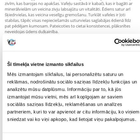
zivīm, kas barojas no apakšas. Vafeļu sastāvā ir kabači, kas ir bagāti ar
minerālvielām un veicina zivju labsajūtu un vitalitāti. Ēdiens satur arī
šķiedrvielas, kas veicina veselīgu gremošanu. Turklāt vafeles ir ļoti
stabilas, tāpēc visas nepieciešamās uzturvielas saglabājas ēdienā līdz
pat pēdējam kumosam. Pateicoties to cietai konsistencei, plāksnītes
neveidojas ūdens duļķainība.
Tetra Pleco Wafers:
- auguēdāju grunts zivju pamatbarība.
- rūdītas vafeles ar Spirulina aļģēm zālēdājiem (piemēram, Ancystrus,
plecostomus, Whiskers).
Šī tīmekļa vietne izmanto sīkfailus
- vafeļu kompaktā konsistence novērš ūdens duļķainību.
- barība tādā veidā, kas atbilst grunts zivju barības prasībām.
Mēs izmantojam sīkfailus, lai personalizētu saturu un
reklāmas, nodrošinātu sociālo saziņas līdzekļu funkcijas un
Sastāvs
analizētu mūsu datplūsmu. Informāciju par to, kā jūs
izmantojat mūsu vietni, mēs arī kopīgojam ar saviem
Graudaugi, Augu olbaltumvielu ekstrakti, Augu izcelsmes produkti,
Raugs, Eļļas un tauki, Aļģes, Dārzeņi (cukini 2,9%), Minerālvielas.
sociālās saziņas līdzekļu, reklamēšanas un analīzes
partneriem, kuri to var apvienot ar citu informāciju, ko viņiem
Analītika:
sniedzat vai ko viņi apkopo, kad lietojat viņu pakalpojumus.
Kopproteīns 28,0 %, kopproteīns 8,0 %, kopta tauki 8,0 %, kopšķiedra
5,0 %, mitruma saturs 6,0 %.