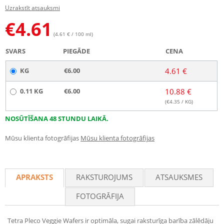
Uzrakstīt atsauksmi
€
4.61
(4.61 € / 100 ml)
SVARS
PIEGĀDE
CENA
KG
€6.00
4.61 €
0.11 KG
€6.00
10.88 €
(€
4.35
/ KG)
NOSŪTĪŠANA 48 STUNDU LAIKĀ.
Mūsu klienta fotogrāfijas
Mūsu klienta fotogrāfijas
APRAKSTS
RAKSTUROJUMS
ATSAUKSMES
FOTOGRĀFIJA
Tetra Pleco Veggie Wafers ir optimāla, sugai raksturīga barība zālēdāju