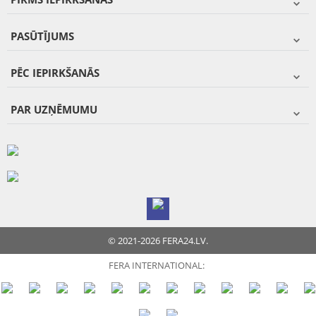
PASŪTĪJUMS
PĒC IEPIRKŠANĀS
PAR UZŅĒMUMU
© 2021-2026 FERA24.LV.
FERA INTERNATIONAL: