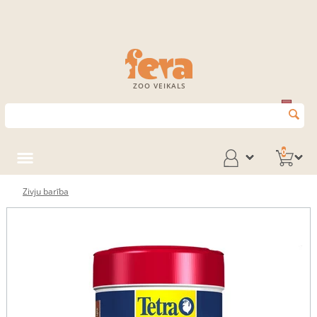
ZOO VEIKALS
0
Zivju barība