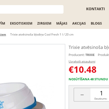
KONTAKTI
VĪM
EKSOTISKIEM
ZIRGIEM
MĀJAS
AKCIJAS
BLOGS
ņiem
Trixie atvēsinoša bļodiņa Cool Fresh 1 l / 20 cm
Trixie atvēsinoša bļ
Producent:
Produkt
TRIXIE
Uzrakstīt atsauksmi
€
10.48
NOSŪTĪŠANA 48 STUNDU 
−
Daudzums: