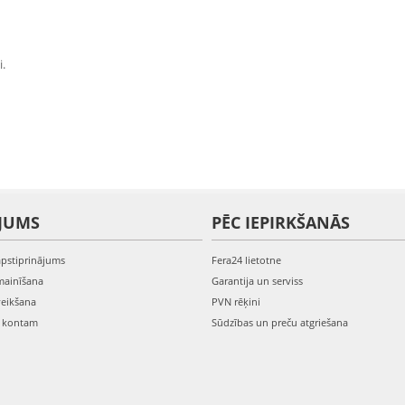
i.
JUMS
PĒC IEPIRKŠANĀS
apstiprinājums
Fera24 lietotne
mainīšana
Garantija un serviss
veikšana
PVN rēķini
s kontam
Sūdzības un preču atgriešana