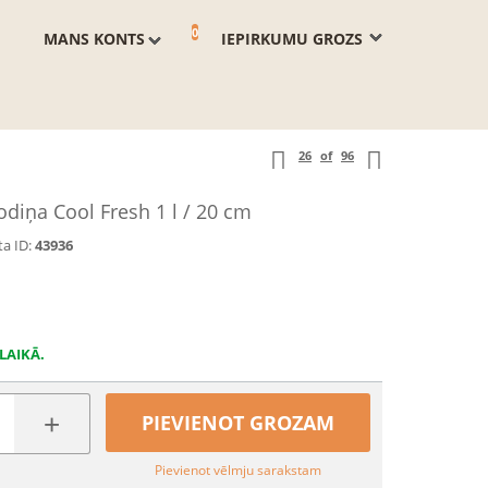
0
MANS KONTS
IEPIRKUMU GROZS
26
of
96
odiņa Cool Fresh 1 l / 20 cm
a ID:
43936
LAIKĀ.
+
PIEVIENOT GROZAM
Pievienot vēlmju sarakstam