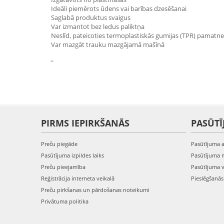
Ideāli piemērots ūdens vai barības dzesēšanai
Saglabā produktus svaigus
Var izmantot bez ledus paliktņa
Neslīd, pateicoties termoplastiskās gumijas (TPR) pamatne
Var mazgāt trauku mazgājamā mašīnā
"
PIRMS IEPIRKŠANĀS
PASŪTĪ
Preču piegāde
Pasūtījuma 
Pasūtījuma izpildes laiks
Pasūtījuma 
Preču pieejamība
Pasūtījuma 
Reģistrācija interneta veikalā
Pieslēgšanā
Preču pirkšanas un pārdošanas noteikumi
Privātuma politika