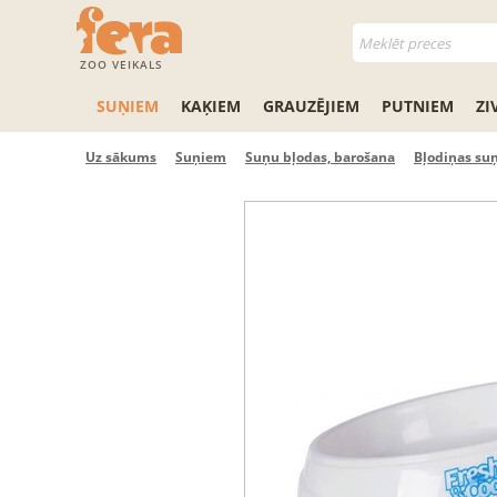
ZOO VEIKALS
SUŅIEM
KAĶIEM
GRAUZĒJIEM
PUTNIEM
ZI
Uz sākums
Suņiem
Suņu bļodas, barošana
Bļodiņas su