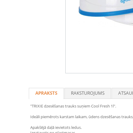
APRAKSTS
RAKSTUROJUMS
ATSAU
"TRIXIE dzesēšanas trauks suņiem Cool Fresh 1l".
Ideāli piemērots karstam laikam, ūdens dzesēšanas trauks
Apakšējā daļā ievietots ledus.
Izgatavots no plastmasas